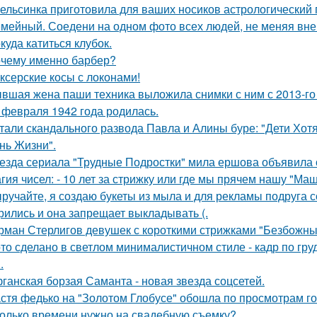
ельсинка приготовила для ваших носиков астрологический
мейный. Соедени на одном фото всех людей, не меняя внеш
куда катиться клубок.
чему именно барбер?
ксерские косы с локонами!
вшая жена паши техника выложила снимки с ним с 2013-го 
 февраля 1942 года родилась.
тали скандального развода Павла и Алины буре: "Дети Хот
нь Жизни".
езда сериала "Трудные Подростки" мила ершова объявила 
гия чисел: - 10 лет за стрижку или где мы прячем нашу "М
ручайте, я создаю букеты из мыла и для рекламы подруга с
рились и она запрещает выкладывать (.
рман Стерлигов девушек с короткими стрижками "Безбожн
то сделано в светлом минималистичном стиле - кадр по гр
.
ганская борзая Саманта - новая звезда соцсетей.
стя федько на "Золотом Глобусе" обошла по просмотрам гол
олько времени нужно на свадебную съемку?