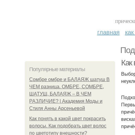
прическ
главная
как
Под
Как
Популярные материалы
Выбор
Сомбре омбре и БАЛАЯЖ шатуш В
неукл
ЧЕМ разница. ОМБРЕ, СОМБРЕ,
ШАТУШ, БАЛАЯЖ – В ЧЕМ
Подхо
РАЗЛИЧИЕ? | Академия Моды и
Первы
Стиля Анны Арсеньевой
причё
виска
Как понять в какой цвет покрасить
причё
волосы. Как подобрать цвет волос
по цветотипу внешности?