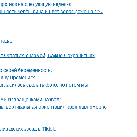
 прогноз на следующую неделю:
ности черты лица и цвет волос даже на 1%.
года.
ят Остаться с Мамой, Важно Сохранить их
о своей беременности.
ашину Времени"?
огласилась сделать фото, но потом мы
ыми Извращенками назвал".
удь, вертикальная ориентация, фон равномерно
ивудских звезд в Tiktok.