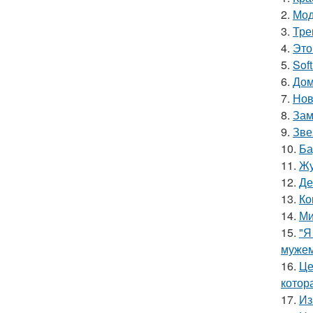
2.
Мод
3.
Тре
4.
Это
5.
Sof
6.
Дом
7.
Нов
8.
Зам
9.
Зве
10.
Ба
11.
Жу
12.
Де
13.
Ко
14.
Ми
15.
"Я
мужем
16.
Це
котора
17.
Из