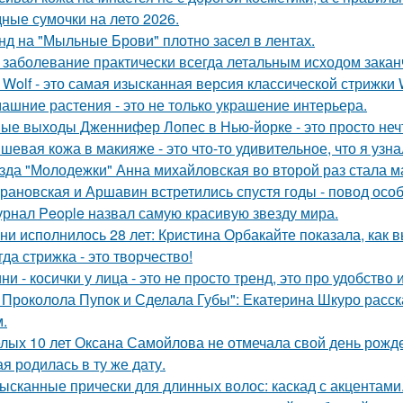
ные сумочки на лето 2026.
нд на "Мыльные Брови" плотно засел в лентах.
 заболевание практически всегда летальным исходом закан
t Wolf - это самая изысканная версия классической стрижки W
ашние растения - это не только украшение интерьера.
ые выходы Дженнифер Лопес в Нью-йорке - это просто неч
шевая кожа в макияже - это что-то удивительное, что я узна
зда "Молодежки" Анна михайловская во второй раз стала м
рановская и Аршавин встретились спустя годы - повод осо
рнал People назвал самую красивую звезду мира.
ни исполнилось 28 лет: Кристина Орбакайте показала, как 
гда стрижка - это творчество!
ни - косички у лица - это не просто тренд, это про удобство 
 Проколола Пупок и Сделала Губы": Екатерина Шкуро расск
.
лых 10 лет Оксана Самойлова не отмечала свой день рожде
я родилась в ту же дату.
ысканные прически для длинных волос: каскад с акцентами