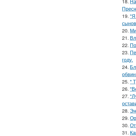
18.
На
Пресн
19.
"Я
сынов
20.
Ми
21.
Вл
22.
По
23.
Пе
году.
24.
Бл
обвин
25.
* 
26.
"В
27.
"Л
остав
28.
Эн
29.
Ор
30.
От
31.
Ка