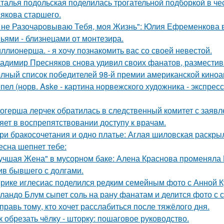
талья подольская поделилась трогательной подборкой в чес
якова старшего.
 не Разочаровываю Тебя, моя Жизнь": Юлия Ефременкова в 
ьями - близнецами от монтезира.
ллионерша. - я хочу познакомить вас со своей невестой.
адимир Пресняков снова удивил своих фанатов, разместив
лный список победителей 98-й премии американской киноа
пел (норв. Aske - картина норвежского художника - экспре
огерша лерчек обратилась в следственный комитет с заявл
яет в воспрепятствовании доступу к врачам.
Три бракосочетания и одно платье: Аглая шиловская раскры
есна шепнет тебе:
учшая Жена" в мусорном баке: Алена Краснова променяла 
ив бывшего с долгами.
рике иглесиас поделился редким семейным фото с Анной Ку
ландо Блум сыпет соль на рану фанатам и делится фото с с
правь тому, кто хочет расслабиться после тяжёлого дня.
к обрезать чёлку - шторку: пошаговое руководство.