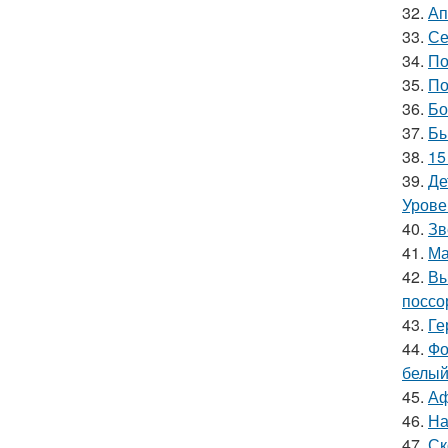
32.
Ап
33.
Се
34.
По
35.
По
36.
Бо
37.
Бы
38.
15
39.
Де
Урове
40.
Зв
41.
Ма
42.
Вы
поссо
43.
Ге
44.
Фо
белый
45.
Аф
46.
На
47.
Ск