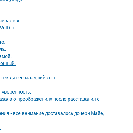
чивается.
olf Cut.
то.
ла.
амой.
бенный.
выглядит ее младший сын.
и уверенность.
азала о преображениях после расставания с
ния - всё внимание доставалось дочери Майе,
.