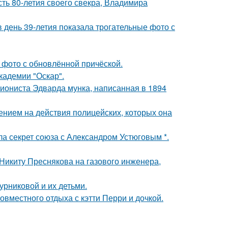
ть 80-летия своего свекра, Владимира
день 39-летия показала трогательные фото с
 фото с обновлённой причёской.
кадемии "Оскар".
ссиониста Эдварда мунка, написанная в 1894
ением на действия полицейских, которых она
ла секрет союза с Александром Устюговым *.
Никиту Преснякова на газового инженера,
рниковой и их детьми.
овместного отдыха с кэтти Перри и дочкой.