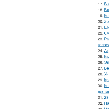
17.
В 
18.
Бл
19.
Ко
20.
Зе
21.
Ег
22.
Су
23.
Ра
голос
24.
Ак
25.
Бы
26.
Эп
27.
Ве
28.
Ун
29.
Кр
30.
Ко
для м
31.
28
32.
На
33.
Ма