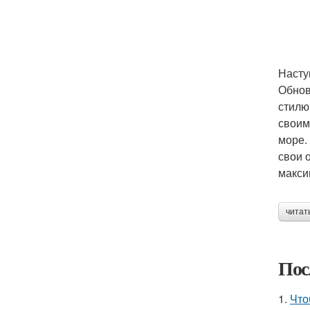
Насту
Обнов
стилю
своим
море.
свои 
макси
читат
Пос
1.
Что