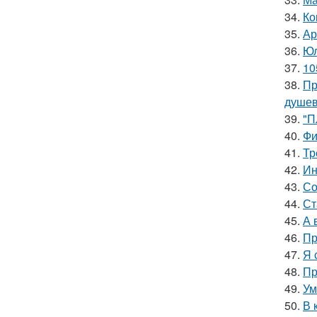
34.
Ко
35.
Ар
36.
Юл
37.
10
38.
Пр
душев
39.
"П
40.
Фи
41.
Тр
42.
Ин
43.
Со
44.
Ст
45.
А 
46.
Пр
47.
Я 
48.
Пр
49.
Ум
50.
В 