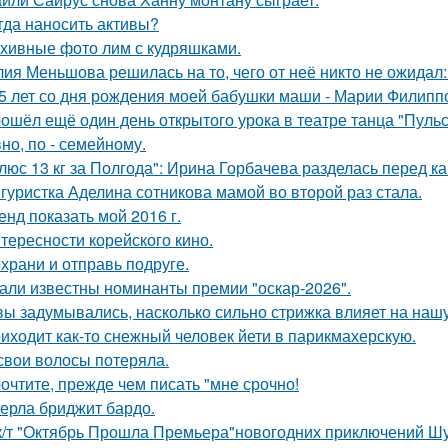
гда наносить активы?
хивные фото лим с кудряшками.
ия Меньшова решилась на то, чего от неё никто не ожидал:
5 лет со дня рождения моей бабушки маши - Марии Филипп
ошёл ещё один день открытого урока в театре танца "Пульса
но, по - семейному.
люс 13 кг за Полгода": Ирина Горбачева разделась перед ка
гуристка Аделина сотникова мамой во второй раз стала.
енд показать мой 2016 г.
тересности корейского кино.
храни и отправь подруге.
али известны номинанты премии "оскар-2026".
вы задумывались, насколько сильно стрижка влияет на нашу
иходит как-то снежный человек йети в парикмахерскую.
свои волосы потеряла.
очтите, прежде чем писать "мне срочно!
ерла бриджит бардо.
к/т "Октябрь Прошла Премьера"новогодних приключений Шу