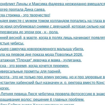
конфликт Линды и Максима фадеева неожиданно вмешался
огер пропала Дина саева.
гда стрижка - это творчество!
ндея вместе с мужем томом холландом попались на глаза в
ор крид опубликовал снимки с девушкой, которая сильно н
перзвезда до эпохи рок - н - рола.
нней весной, в марте, когда в полях лишь начинают появл
истые чибисы.
ушер самоучка новорожденного малыша убила.
ла на первом дне показа мода Поволжья 2026.
атажная "Плохая" девочка и мама - хулиганка.
сна - это время, когда хочется перемен.
иверсальные промпты для парней.
асота - это не только про длину ресниц, но и про здоровые 
нстантин хабенский был назначен и. о. ректора вместо Кон
ногих.
-Летняя певица Люся чеботина провела фотосессию в знак
ращивание волос: решение 6 главных проблем.
йли Сайрус снова Ханну монтану сыграет.