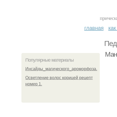
прическ
главная
как
Пед
Ман
Популярные материалы
Инсайды_магического_ароморфоза.
Осветление волос корицей рецепт
номер 1.