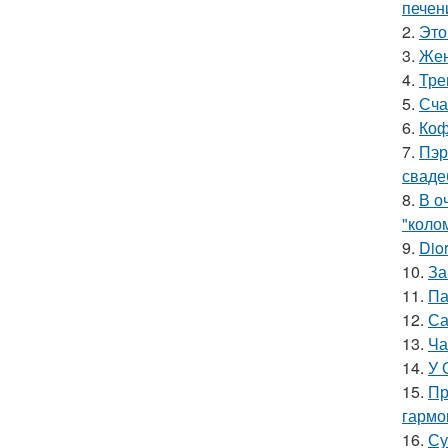
печен
2.
Это
3.
Жен
4.
Тре
5.
Сча
6.
Коф
7.
Пэр
сваде
8.
В о
"коло
9.
Dio
10.
За
11.
Па
12.
Са
13.
Ча
14.
У 
15.
Пр
гармо
16.
Су