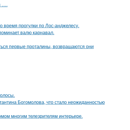
 ….
о время прогулки по Лос-анджелесу.
апоминает валю карнавал.
яться первые проталины, возвращаются они
волосы.
стантина Богомолова, что стало неожиданностью
омом многим телезрителям интерьере.