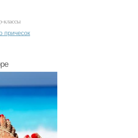
р-классы
о причесок
оре