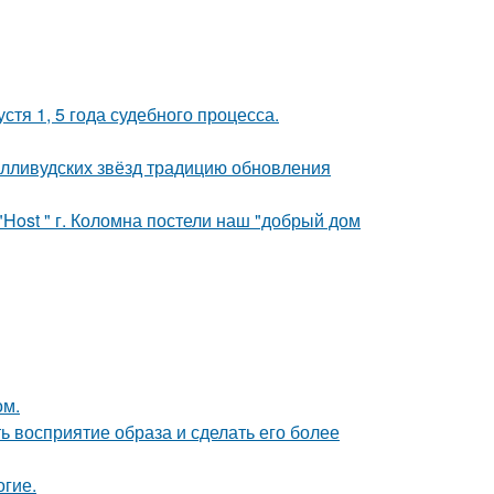
тя 1, 5 года судебного процесса.
олливудских звёзд традицию обновления
"Host " г. Коломна постели наш "добрый дом
ом.
 восприятие образа и сделать его более
огие.