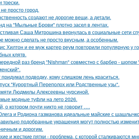
и трески.
 не просто город.
ственность создают не дорогие вещи, а детали.
нд на "Мыльные Брови" плотно засел в лентах.
стливая Саша Митрошина вернулась в социальные сети спус
е можно сделать не просто вкусным, а особенным.
ис Хилтон и ее муж картер реум повторили популярную у г
бных клятв.
чередной раз бренд "Nishman" совместно с барбер - шопом 
менский".
r придумал подводку, кому слишком лень краситься.
пуск "Курортный Переполох или Родственные узы".
мяти Людмилы Алексеевны чурсиной.
мые модные туфли на лето 2026.
й, о котором почти никто не говорит ….
Олега и Родиона газманова идеальные майские с шашлычк
авильно подобранные украшения могут полностью изменить
ничным и дорогим.
хие и жесткие пятки - проблема, с которой сталкиваются мн