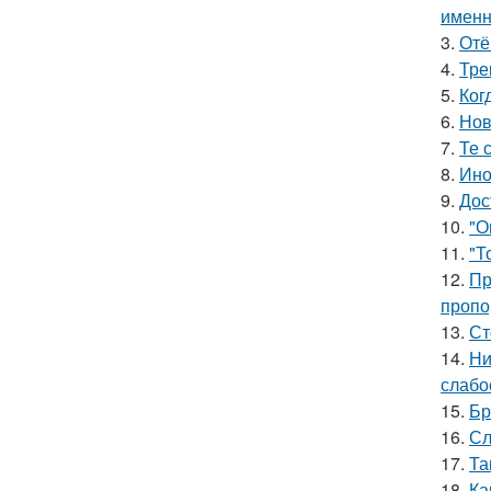
именн
3.
Отё
4.
Тре
5.
Ког
6.
Нов
7.
Те 
8.
Ино
9.
Дос
10.
"О
11.
"Т
12.
Пр
пропо
13.
Ст
14.
Ни
слабо
15.
Бр
16.
Сл
17.
Та
18.
Ка