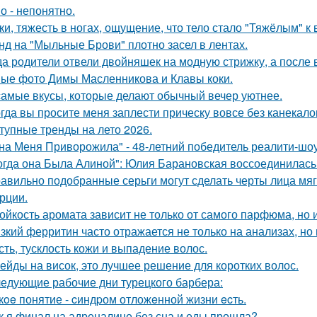
о - непонятно.
ки, тяжесть в ногах, ощущение, что тело стало "Тяжёлым" к
нд на "Мыльные Брови" плотно засел в лентах.
да родители отвели двойняшек на модную стрижку, а после в
ые фото Димы Масленникова и Клавы коки.
самые вкусы, которые делают обычный вечер уютнее.
гда вы просите меня заплести прическу вовсе без канекало
тупные тренды на лето 2026.
на Меня Приворожила" - 48-летний победитель реалити-шоу
огда она Была Алиной": Юлия Барановская воссоединилась
авильно подобранные серьги могут сделать черты лица мяг
рции.
ойкость аромата зависит не только от самого парфюма, но и
зкий ферритин часто отражается не только на анализах, но 
сть, тусклость кожи и выпадение волос.
ейды на висок, это лучшее решение для коротких волос.
едующие рабочие дни турецкого барбера:
кoe понятие - cиндpом отложeнной жизни ecть.
к я финал на адреналине без сна и еды прошла?