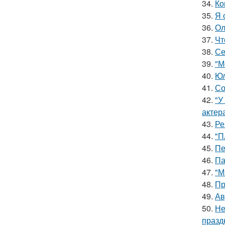
34.
Ко
35.
Я 
36.
Ол
37.
Чт
38.
Се
39.
"М
40.
Юл
41.
Со
42.
"У
актер
43.
Ре
44.
"П
45.
Пе
46.
Па
47.
"М
48.
Пр
49.
Ав
50.
Не
празд