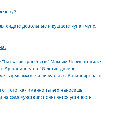
 вечеру?
ы сидите довольные и кушаете чупа - чупс.
на.
 "битва экстрасенсов" Максим Левин женился.
 с Аршавиным на 18-летии дочери.
че, гармоничнее и визуально сбалансировать
 от того, как именно ты его наносишь.
и на самочувствии: появляется усталость,