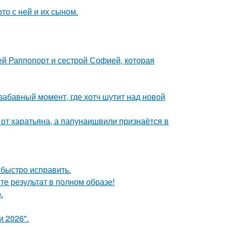
то с ней и их сыном.
ей Раппопорт и сестрой Софией, которая
 забавный момент, где хотч шутит над новой
 от харатьяна, а папунаишвили признаётся в
 быстро исправить.
те результат в полном образе!
.
и 2026".