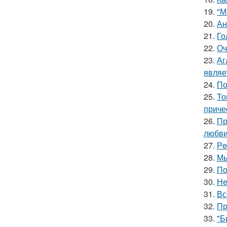
19.
"М
20.
Ан
21.
Го
22.
Оч
23.
Аг
являе
24.
По
25.
То
приче
26.
Пр
любви
27.
Pe
28.
Мы
29.
По
30.
Не
31.
Вс
32.
Пр
33.
"Б