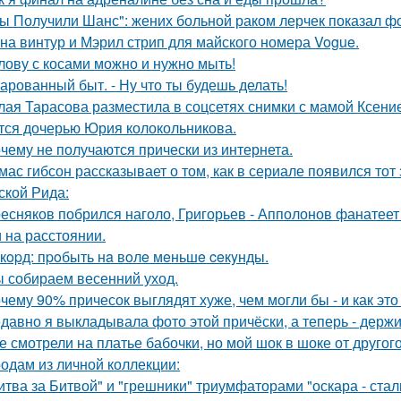
ы Получили Шанс": жених больной раком лерчек показал фо
на винтур и Мэрил стрип для майского номера Vogue.
лову с косами можно и нужно мыть!
арованный быт. - Ну что ты будешь делать!
лая Тарасова разместила в соцсетях снимки с мамой Ксени
тся дочерью Юрия колокольникова.
чему не получаются прически из интернета.
мас гибсон рассказывает о том, как в сериале появился тот
ской Рида:
есняков побрился наголо, Григорьев - Апполонов фанатеет
 на расстоянии.
кopд: пpoбыть нa вoлe мeньшe ceкyнды.
 собираем весенний уход.
чему 90% причесок выглядят хуже, чем могли бы - и как это
давно я выкладывала фото этой причёски, а теперь - держи
е смотрели на платье бабочки, но мой шок в шоке от другого
одам из личной коллекции:
итва за Битвой" и "грешники" триумфаторами "оскара - стал