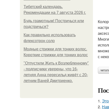
Тибетский календарь.
Рекомендации на 7 августа 2026 г.
Будь грамотным! Постричься или
Колор
подстричься?
настр
аксес
Как правильно использовать
Многи
флексотрон соло
испол
Модные стрижки для тонких волос.
множе
Короткие стрижки для тонких волос
с нек
"Отпустили Жить к Возлюбленному"
- подписчики уверены, что 16-
читат
летняя Анна пересильд живёт с 20-
летним Ваней Дмитриенко.
Пос
1.
Это
2.
Нав