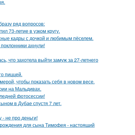
оя.
образу ряд вопросов:
ил 73-летие в узком кругу.
ежные кадры с дочкой и любимым пёселем.
 поклонники ахнули!
ь, что захотела выйти замуж за 27-летнего
го пиццей.
мерой, чтобы показать себя в новом весе.
рии на Мальдивах.
следней фотосессии!
ыном в Дубае спустя 7 лет.
- не про деньги!
 рождения для сына Тимофея - настоящий