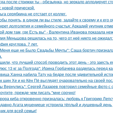
гда после стрижки ты - обезьянка, но зеркало аплодирует ст
с новой прической.
ьга серябкина не отстает от коллег.
обы понять, в одном ли вы стиле, задайте к своему и к его 
крет долголетия и семейного счастья: Аркадий укупник отмет
ой дом там, где Есть вы" - Валентина Иванова показала н
ия Меньшова решилась на то, чего от неё никто не ожидал:
фия круглова. 7 лет.
 Меня еще не Было Свадьбы Мечты": Саша бортич призналас
а.
шили, что лучший способ проводить этот день - это заесть е
люс 13 кг за Полгода": Ирина Горбачева разделась перед ка
вица Ханна набила Тату на бедре после удивительной исто
к шин Хе и ко Кён Пё выглядят очаровательно на своей по
ы Вернулись": Сергей Лазарев повторил семейные фото с с
очтите, прежде чем писать "мне срочно!
рора киба откровенно призналась: любовь к Григорию Лепсу 
давно Агата муцениеце устроила тёплый и душевный день
ник для всей семьи!