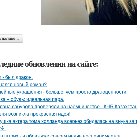
ь дальше →
ледние обновления на сайте:
 - был дракон.
чался новый роман?
ейные украшения - больше, чем просто драгоценности.
ка + обувь: идеальная пара.
лана сабурова проверяли на наёмничество - КНБ Казахстан
еня возникла прекрасная идея!
ушка актера тома холланда всерьез обиделась на внука за т
ей.
н штрих - и образ уже совсем иначе воспринимается.