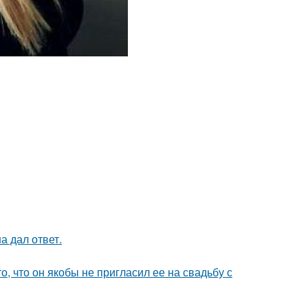
а дал ответ.
о, что он якобы не пригласил ее на свадьбу с