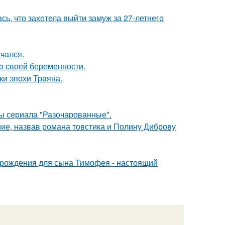
ь, что захотела выйти замуж за 27-летнего
чался.
о своей беременности.
ки эпохи Траяна.
сы сериала "Разочарованные".
ние, назвав романа товстика и Полину Диброву
 рождения для сына Тимофея - настоящий