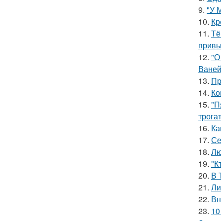
9.
"У 
10.
Кр
11.
Тё
привы
12.
"О
Ваней
13.
Пр
14.
Ко
15.
"П
трога
16.
Ка
17.
Се
18.
Лю
19.
"К
20.
В 
21.
Ли
22.
Вн
23.
10