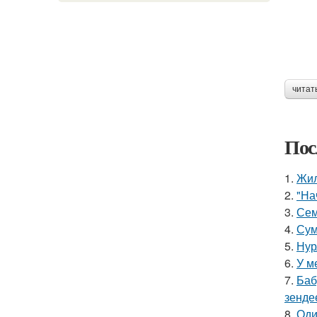
читат
Пос
1.
Жил
2.
"На
3.
Сем
4.
Сум
5.
Нур
6.
У м
7.
Баб
зенде
8.
Оди