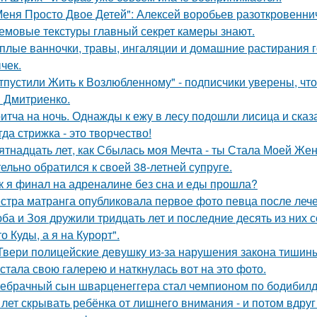
Меня Просто Двое Детей": Алексей воробьев разоткровенни
емовые текстуры главный секрет камеры знают.
плые ванночки, травы, ингаляции и домашние растирания 
чек.
тпустили Жить к Возлюбленному" - подписчики уверены, что
 Дмитриенко.
итча на ночь. Однажды к ежу в лесу подошли лисица и сказ
гда стрижка - это творчество!
ятнадцать лет, как Сбылась моя Мечта - ты Стала Моей Жен
тельно обратился к своей 38-летней супруге.
к я финал на адреналине без сна и еды прошла?
стра матранга опубликовала первое фото певца после лече
ба и Зоя дружили тридцать лет и последние десять из них 
то Куды, а я на Курорт".
Твери полицейские девушку из-за нарушения закона тишин
стала свою галерею и наткнулась вот на это фото.
ебрачный сын шварценеггера стал чемпионом по бодибилд
 лет скрывать ребёнка от лишнего внимания - и потом вдруг 