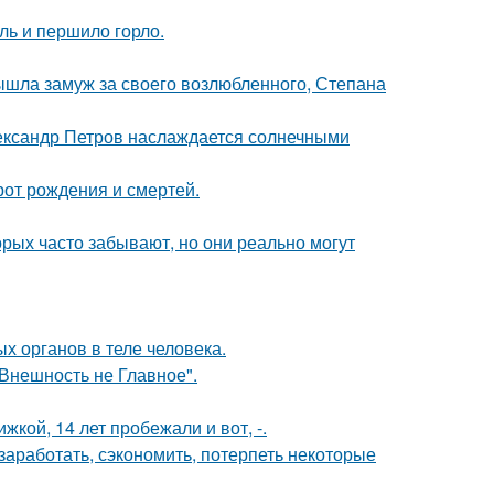
ль и першило горло.
шла замуж за своего возлюбленного, Степана
Александр Петров наслаждается солнечными
орот рождения и смертей.
орых часто забывают, но они реально могут
х органов в теле человека.
"Внешность не Главное".
кой, 14 лет пробежали и вот, -.
заработать, сэкономить, потерпеть некоторые