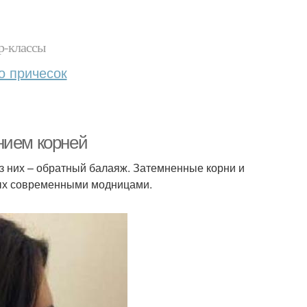
р-классы
о причесок
нием корней
з них – обратный балаяж. Затемненные корни и
ных современными модницами.