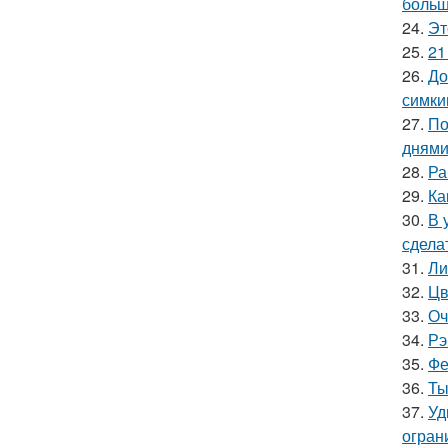
больш
24.
Эт
25.
21
26.
До
симки
27.
По
днями
28.
Ра
29.
Ка
30.
В 
сдела
31.
Ли
32.
Цв
33.
Оч
34.
Рэ
35.
Фе
36.
Ты
37.
Уд
огран