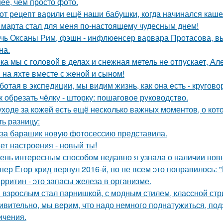
ее, чем просто фото.
от рецепт варили ещё наши бабушки, когда начинался каше
 марта стал для меня по-настоящему чудесным днем!
чь Оксаны Рим, фэшн - инфлюенсер варвара Протасова, вы
на.
ка мы с головой в делах и снежная метель не отпускает, 
 на яхте вместе с женой и сыном!
ботая в экспедиции, мы видим жизнь, как она есть - кругов
к обрезать чёлку - шторку: пошаговое руководство.
уходе за кожей есть ещё несколько важных моментов, о кот
ть разницу:
за барашик новую фотосессию представила.
ет настроения - новый ты!
ень интересным способом недавно я узнала о наличии новы
пер Егор крид вернул 2016-й, но не всем это понравилось: 
рритин - это запасы железа в организме.
 взрослым стал парнишкой, с модным стилем, классной стриж
ивительно, мы верим, что надо немного поднатужиться, под
ичения.