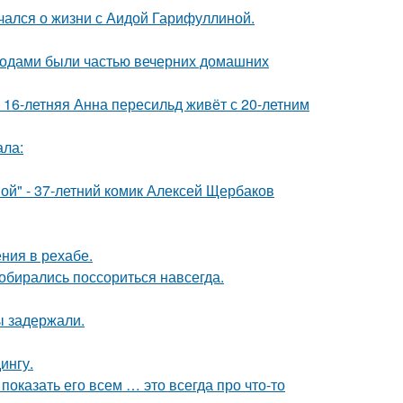
чался о жизни с Аидой Гарифуллиной.
годами были частью вечерних домашних
 16-летняя Анна пересильд живёт с 20-летним
ала:
ой" - 37-летний комик Алексей Щербаков
ния в рехабе.
собирались поссориться навсегда.
ы задержали.
ингу.
показать его всем … это всегда про что-то