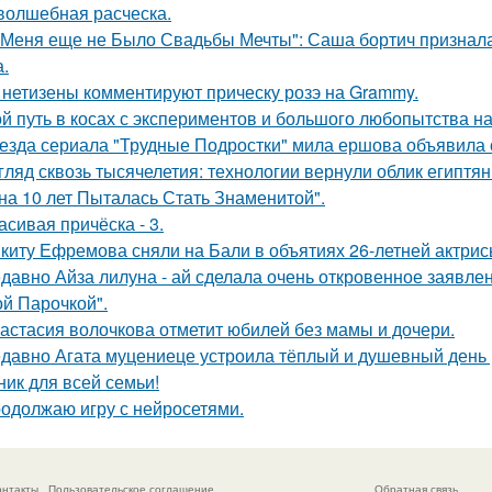
волшебная расческа.
 Меня еще не Было Свадьбы Мечты": Саша бортич призналас
а.
- нетизены комментируют прическу розэ на Grammy.
й путь в косах с экспериментов и большого любопытства на
езда сериала "Трудные Подростки" мила ершова объявила 
гляд сквозь тысячелетия: технологии вернули облик египтян
на 10 лет Пыталась Стать Знаменитой".
асивая причёска - 3.
киту Ефремова сняли на Бали в объятиях 26-летней актри
давно Айза лилуна - ай сделала очень откровенное заявле
ой Парочкой".
астасия волочкова отметит юбилей без мамы и дочери.
давно Агата муцениеце устроила тёплый и душевный день
ник для всей семьи!
одолжаю игру с нейросетями.
онтакты
Пользовательское соглашение
Обратная связь