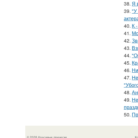
38.
Я 
39.
"У
актер
40.
К 
41.
Мо
42.
Зв
43.
Вз
44.
"О
45.
Кр
46.
Ни
47.
Не
"Убог
48.
Ан
49.
Не
празд
50.
Пр
© 2026 Красивые прически
К