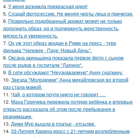
4.
У меня возникла прекрасная идея!
5.
Создай фотосессию. Не меняя черты лица и прически.
6.
Правильно подобранный аромат может не только
дополнить образ, но и подчеркнуть женственность,
мягкость и уверенность.
7.
Ох уж этот образ зендаи в Риме на пресс - туре
фильма "Человек - Паук: Новый День".
8.
Оксана акиньшина показала первое фото с сыном
после родов в госпитале "Лапино".
9.
В сети обсуждают "Неузнаваемую" Анну снаткину.
10.
Звезда "Молодежки" Анна михайловская во второй
раз стала мамой.
11.
Чай, о котором почти никто не говорит ….
12.
Маха Горячева пережила потерю ребёнка и впервые
открыто рассказала об этом после пребывания в
реанимации.
13.
Деми Мур вышла в платье - отсылке.
14.
33-Летняя Карина кросс с 21-летним возлюбленным