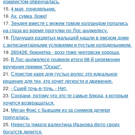
хоккеистом обвенчалась.
15.
4 мая, понедельник.
16.
Ах, сумка, боже!
17.
Зендея вместе с мужем томом холландом попались
на глаза во время прогулки по Лос-анджелесу.
18.
Плачущих раздетых малышей нашли в омском доме
с антисанитарными условиями и пустым холодильником.
19.
260426: брюнетка - розэ тоже чертовски хороша.
20.
В Лос-анджелесе подвели итоги 98-й церемонии
вручения премии "Оскар".
21.
Слоистое каре для густых волос это идеальное
решение для тех, кто хочет легкости и движения.
22.
- Сшей точь-в-точь. - Нет.
23.
Сохрани, потому что это те самые блюда, к которым
хочется возвращаться.
24.
Меган Фокс с бывшим из-за снимков дочери
поругалась.
25.
Невеста тимати валентина Иванова фото своих
богатств делится.