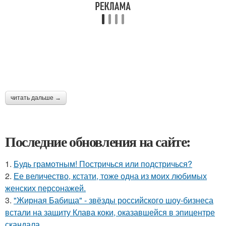
читать дальше →
Последние обновления на сайте:
1.
Будь грамотным! Постричься или подстричься?
2.
Ее величество, кстати, тоже одна из моих любимых
женских персонажей.
3.
"Жирная Бабища" - звёзды российского шоу-бизнеса
встали на защиту Клава коки, оказавшейся в эпицентре
скандала.