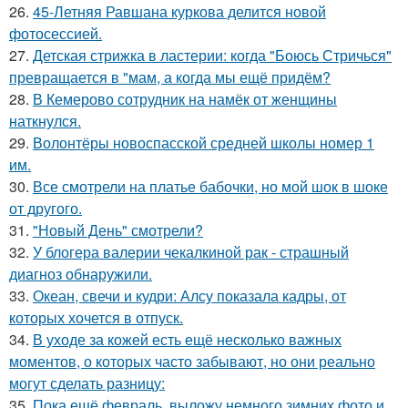
26.
45-Летняя Равшана куркова делится новой
фотосессией.
27.
Детская стрижка в ластерии: когда "Боюсь Стричься"
превращается в "мам, а когда мы ещё придём?
28.
В Кемерово сотрудник на намёк от женщины
наткнулся.
29.
Волонтёры новоспасской средней школы номер 1
им.
30.
Все смотрели на платье бабочки, но мой шок в шоке
от другого.
31.
"Новый День" смотрели?
32.
У блогера валерии чекалкиной рак - страшный
диагноз обнаружили.
33.
Океан, свечи и кудри: Алсу показала кадры, от
которых хочется в отпуск.
34.
В уходе за кожей есть ещё несколько важных
моментов, о которых часто забывают, но они реально
могут сделать разницу:
35.
Пока ещё февраль, выложу немного зимних фото и