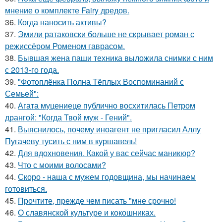
мнение о комплекте Fairy дредов.
36.
Когда наносить активы?
37.
Эмили ратаковски больше не скрывает роман с
режиссёром Роменом гаврасом.
38.
Бывшая жена паши техника выложила снимки с ним
с 2013-го года.
39.
"Фотоплёнка Полна Тёплых Воспоминаний с
Семьей":
40.
Агата муцениеце публично восхитилась Петром
дрангой: "Когда Твой муж - Гений".
41.
Выяснилось, почему иноагент не пригласил Аллу
Пугачеву тусить с ним в куршавель!
42.
Для вдохновения. Какой у вас сейчас маникюр?
43.
Что с моими волосами?
44.
Скоро - наша с мужем годовщина, мы начинаем
готовиться.
45.
Прочтите, прежде чем писать "мне срочно!
46.
О славянской культуре и кокошниках.