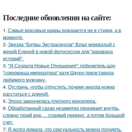
Последние обновления на сайте:
1.
Самые красивые кадры рождаются не в студии, а в
моменте.
2.
Звезда "Битвы Экстрасенсов" Влад череватый с
женой Еленой в новой фотосессии для "каравана
историй".
3.
"Я Создала Новые Отношения": победитель шоу
"сокровища императора" катя Шкуро представила
любимого мужчину.
4.
Отстричь, чтобы отпустить: почему иногда нужно
расстаться с длиной.
5.
Эпоха закончилась плотного консилера.
6.
Обработанный сахар незаметно проникает внутрь,
словно тихий вор … сладкий перекус, а потом большой
счет.
7.
Я долго думала, что сексуальность можно похудеть.