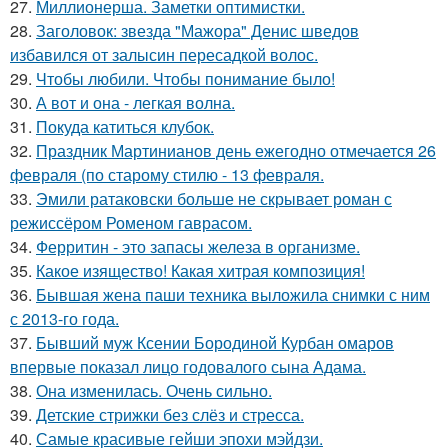
27.
Миллионерша. Заметки оптимистки.
28.
Заголовок: звезда "Мажора" Денис шведов
избавился от залысин пересадкой волос.
29.
Чтобы любили. Чтобы понимание было!
30.
А вот и она - легкая волна.
31.
Покуда катиться клубок.
32.
Праздник Мартинианов день ежегодно отмечается 26
февраля (по старому стилю - 13 февраля.
33.
Эмили ратаковски больше не скрывает роман с
режиссёром Роменом гаврасом.
34.
Ферритин - это запасы железа в организме.
35.
Какое изящество! Какая хитрая композиция!
36.
Бывшая жена паши техника выложила снимки с ним
с 2013-го года.
37.
Бывший муж Ксении Бородиной Курбан омаров
впервые показал лицо годовалого сына Адама.
38.
Она изменилась. Очень сильно.
39.
Детские стрижки без слёз и стресса.
40.
Самые красивые гейши эпохи мэйдзи.