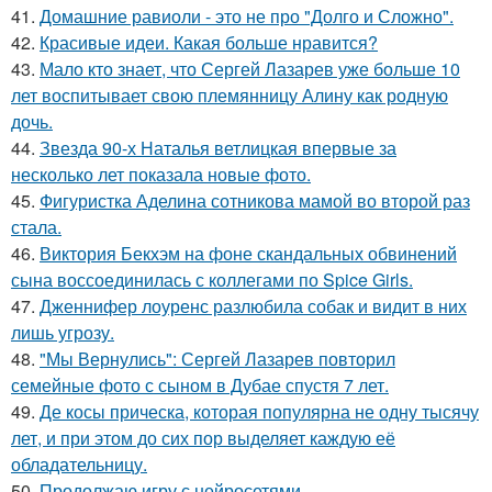
41.
Домашние равиоли - это не про "Долго и Сложно".
42.
Красивые идеи. Какая больше нравится?
43.
Мало кто знает, что Сергей Лазарев уже больше 10
лет воспитывает свою племянницу Алину как родную
дочь.
44.
Звезда 90-х Наталья ветлицкая впервые за
несколько лет показала новые фото.
45.
Фигуристка Аделина сотникова мамой во второй раз
стала.
46.
Виктория Бекхэм на фоне скандальных обвинений
сына воссоединилась с коллегами по Spice Girls.
47.
Дженнифер лоуренс разлюбила собак и видит в них
лишь угрозу.
48.
"Мы Вернулись": Сергей Лазарев повторил
семейные фото с сыном в Дубае спустя 7 лет.
49.
Де косы прическа, которая популярна не одну тысячу
лет, и при этом до сих пор выделяет каждую её
обладательницу.
50.
Продолжаю игру с нейросетями.