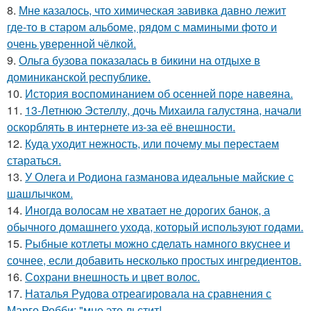
8.
Мне казалось, что химическая завивка давно лежит
где-то в старом альбоме, рядом с мамиными фото и
очень уверенной чёлкой.
9.
Ольга бузова показалась в бикини на отдыхе в
доминиканской республике.
10.
История воспоминанием об осенней поре навеяна.
11.
13-Летнюю Эстеллу, дочь Михаила галустяна, начали
оскорблять в интернете из-за её внешности.
12.
Куда уходит нежность, или почему мы перестаем
стараться.
13.
У Олега и Родиона газманова идеальные майские с
шашлычком.
14.
Иногда волосам не хватает не дорогих банок, а
обычного домашнего ухода, который используют годами.
15.
Рыбные котлеты можно сделать намного вкуснее и
сочнее, если добавить несколько простых ингредиентов.
16.
Сохрани внешность и цвет волос.
17.
Наталья Рудова отреагировала на сравнения с
Марго Робби: "мне это льстит!