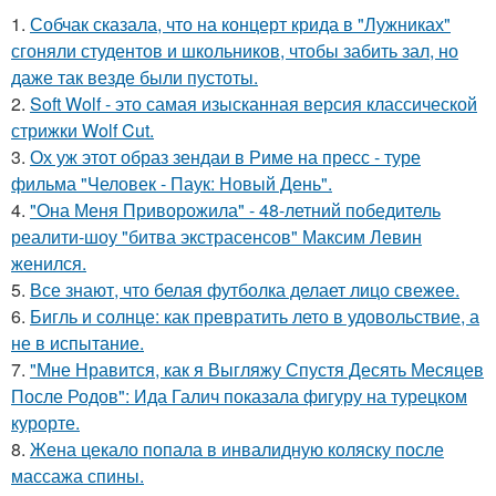
1.
Собчак сказала, что на концерт крида в "Лужниках"
сгоняли студентов и школьников, чтобы забить зал, но
даже так везде были пустоты.
2.
Soft Wolf - это самая изысканная версия классической
стрижки Wolf Cut.
3.
Ох уж этот образ зендаи в Риме на пресс - туре
фильма "Человек - Паук: Новый День".
4.
"Она Меня Приворожила" - 48-летний победитель
реалити-шоу "битва экстрасенсов" Максим Левин
женился.
5.
Все знают, что белая футболка делает лицо свежее.
6.
Бигль и солнце: как превратить лето в удовольствие, а
не в испытание.
7.
"Мне Нравится, как я Выгляжу Спустя Десять Месяцев
После Родов": Ида Галич показала фигуру на турецком
курорте.
8.
Жена цекало попала в инвалидную коляску после
массажа спины.