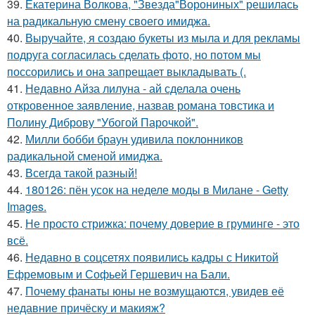
39.
Екатерина Волкова, "Звезда"Ворониных" решилась
на радикальную смену своего имиджа.
40.
Выручайте, я создаю букеты из мыла и для рекламы
подруга согласилась сделать фото, но потом мы
поссорились и она запрещает выкладывать (.
41.
Недавно Айза лилуна - ай сделала очень
откровенное заявление, назвав романа товстика и
Полину Диброву "Убогой Парочкой".
42.
Милли бобби браун удивила поклонников
радикальной сменой имиджа.
43.
Всегда такой разный!
44.
180126: пён усок на неделе моды в Милане - Getty
Images.
45.
Не просто стрижка: почему доверие в груминге - это
всё.
46.
Недавно в соцсетях появились кадры с Никитой
Ефремовым и Софьей Гершевич на Бали.
47.
Почему фанаты юны не возмущаются, увидев её
недавние причёску и макияж?