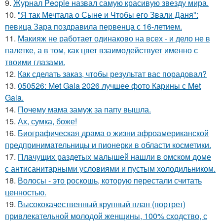
9.
Журнал People назвал самую красивую звезду мира.
10.
"Я так Мечтала о Сыне и Чтобы его Звали Даня":
певица Зара поздравила первенца с 16-летием.
11.
Макияж не работает одинаково на всех - и дело не в
палетке, а в том, как цвет взаимодействует именно с
твоими глазами.
12.
Как сделать заказ, чтобы результат вас порадовал?
13.
050526: Met Gala 2026 лучшее фото Карины с Met
Gala.
14.
Почему мама замуж за папу вышла.
15.
Ах, сумка, боже!
16.
Биографическая драма о жизни афроамериканской
предпринимательницы и пионерки в области косметики.
17.
Плачущих раздетых малышей нашли в омском доме
с антисанитарными условиями и пустым холодильником.
18.
Волосы - это роскошь, которую перестали считать
ценностью.
19.
Высококачественный крупный план (портрет)
привлекательной молодой женщины, 100% сходство, с