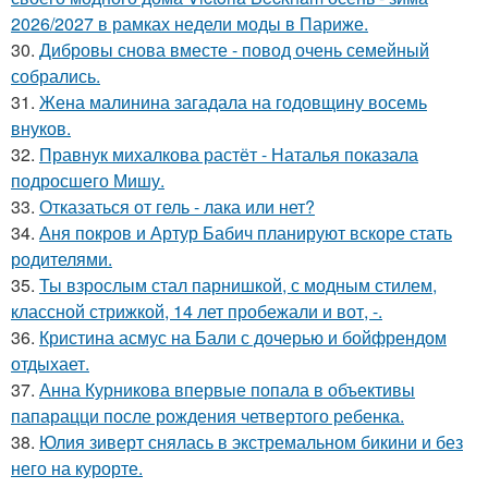
2026/2027 в рамках недели моды в Париже.
30.
Дибровы снова вместе - повод очень семейный
собрались.
31.
Жена малинина загадала на годовщину восемь
внуков.
32.
Правнук михалкова растёт - Наталья показала
подросшего Мишу.
33.
Отказаться от гель - лака или нет?
34.
Аня покров и Артур Бабич планируют вскоре стать
родителями.
35.
Ты взрослым стал парнишкой, с модным стилем,
классной стрижкой, 14 лет пробежали и вот, -.
36.
Кристина асмус на Бали с дочерью и бойфрендом
отдыхает.
37.
Анна Курникова впервые попала в объективы
папарацци после рождения четвертого ребенка.
38.
Юлия зиверт снялась в экстремальном бикини и без
него на курорте.