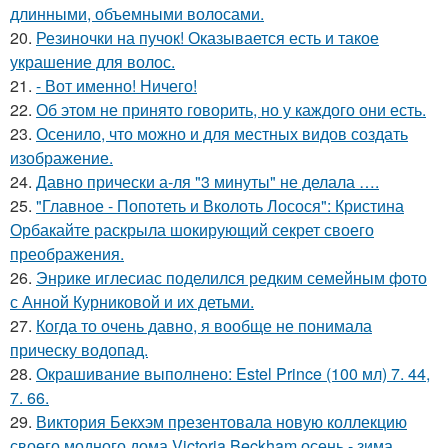
длинными, объемными волосами.
20.
Резиночки на пучок! Оказывается есть и такое
украшение для волос.
21.
- Вот именно! Ничего!
22.
Об этом не принято говорить, но у каждого они есть.
23.
Осенило, что можно и для местных видов создать
изображение.
24.
Давно прически а-ля "3 минуты" не делала ….
25.
"Главное - Попотеть и Вколоть Лосося": Кристина
Орбакайте раскрыла шокирующий секрет своего
преображения.
26.
Энрике иглесиас поделился редким семейным фото
с Анной Курниковой и их детьми.
27.
Когда то очень давно, я вообще не понимала
прическу водопад.
28.
Окрашивание выполнено: Estel Prince (100 мл) 7. 44,
7. 66.
29.
Виктория Бекхэм презентовала новую коллекцию
своего модного дома Victoria Beckham осень - зима