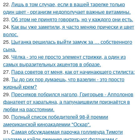
22.
Лишь в том случае, если в вашей тарелке только
один цвет - организм недополучает важные витамины.
23.
Об этом не принято говорить, но у каждого они есть.
24.
Как вы уже заметили, я часто меняю прически и цвет
волос.
25.
Цыганка решилась выйти замуж за … собственного
сына.
26.
Чёлка - это не просто элемент стрижки, а один из
самых выразительных акцентов в образе.
27.
Пара советов от меня, как от начинающего стилиста:
28.
Ты до сих пор думаешь, что вазелин - это просто
жирный крем?
29.
Пресняков побрился наголо, Григорьев - Апполонов
фанатеет от харатьяна, а папунаишвили признаётся в
любви на расстоянии.
30.
Полный список победителей 98-й премии
американской киноакадемии "Оскар".
31.
Самая обсуждаемая парочка голливуда Тимоти
шаламе и кайли дженнер интригуют фоточками с