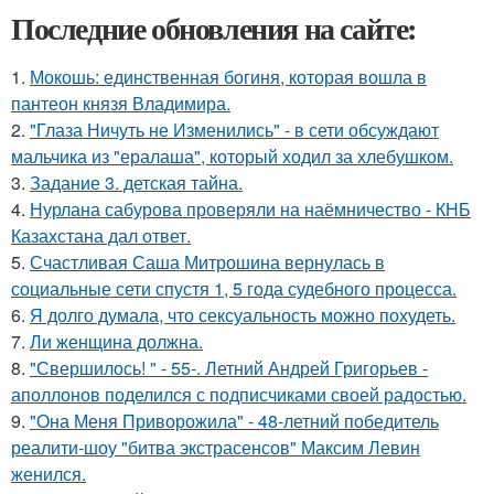
Последние обновления на сайте:
1.
Мокошь: единственная богиня, которая вошла в
пантеон князя Владимира.
2.
"Глаза Ничуть не Изменились" - в сети обсуждают
мальчика из "ералаша", который ходил за хлебушком.
3.
Задание 3. детская тайна.
4.
Нурлана сабурова проверяли на наёмничество - КНБ
Казахстана дал ответ.
5.
Счастливая Саша Митрошина вернулась в
социальные сети спустя 1, 5 года судебного процесса.
6.
Я долго думала, что сексуальность можно похудеть.
7.
Ли женщина должна.
8.
"Свершилось! " - 55-. Летний Андрей Григорьев -
аполлонов поделился с подписчиками своей радостью.
9.
"Она Меня Приворожила" - 48-летний победитель
реалити-шоу "битва экстрасенсов" Максим Левин
женился.