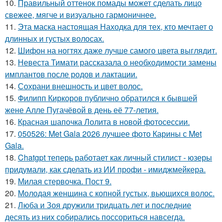
10.
Правильный оттенок помады может сделать лицо
свежее, мягче и визуально гармоничнее.
11.
Эта маска настоящая Находка для тех, кто мечтает о
длинных и густых волосах.
12.
Шифон на ногтях даже лучше самого цвета выглядит.
13.
Невеста Тимати рассказала о необходимости замены
имплантов после родов и лактации.
14.
Сохрани внешность и цвет волос.
15.
Филипп Киркоров публично обратился к бывшей
жене Алле Пугачёвой в день её 77-летия.
16.
Красная шапочка Лолита в новой фотосессии.
17.
050526: Met Gala 2026 лучшее фото Карины с Met
Gala.
18.
Chatgpt теперь работает как личный стилист - юзеры
придумали, как сделать из ИИ профи - имиджмейкера.
19.
Милая стервочка. Пост 9.
20.
Молодая женщина с копной густых, вьющихся волос.
21.
Люба и Зоя дружили тридцать лет и последние
десять из них собирались поссориться навсегда.