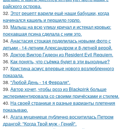
райского острова.
32.
Этот рецепт варили ещё наши бабушки, когда
начинался кашель и першило горло.
33.
Малыш на всю улицу кричал и истекал кровью:
поехавшая псина сделала с ним это.
34.
Анастасия стоцкая поделилась новыми фото с
детьми - 14-летним Александром и 8-летней верой.
35.
Доктор Виктор Гидеон из Resident Evil Requiem.
36.
Как понять, что съёмка будет в эти выходные?
37.
Кристина асмус впервые нового возлюбленного
показала.
38.
"Любой День - 14 Февраля".
39.
Автор хочет, чтобы розэ из Blackpink больше
экспериментировала со своими причёсками и стилем.
40.
На своей странице я разные варианты плетения
показываю.
41.
Агата муцениеце публично восхитилась Петром
дрангой: "Когда Твой муж - Гений".