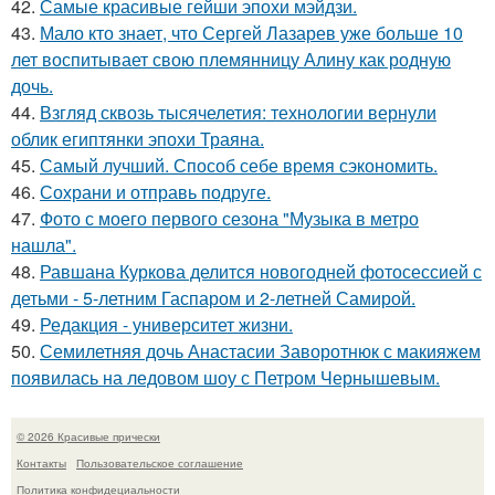
42.
Самые красивые гейши эпохи мэйдзи.
43.
Мало кто знает, что Сергей Лазарев уже больше 10
лет воспитывает свою племянницу Алину как родную
дочь.
44.
Взгляд сквозь тысячелетия: технологии вернули
облик египтянки эпохи Траяна.
45.
Самый лучший. Способ себе время сэкономить.
46.
Сохрани и отправь подруге.
47.
Фото с моего первого сезона "Музыка в метро
нашла".
48.
Равшана Куркова делится новогодней фотосессией с
детьми - 5-летним Гаспаром и 2-летней Самирой.
49.
Редакция - университет жизни.
50.
Семилетняя дочь Анастасии Заворотнюк с макияжем
появилась на ледовом шоу с Петром Чернышевым.
© 2026 Красивые прически
Контакты
Пользовательское соглашение
Политика конфидециальности