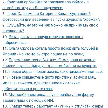
7.
Кристина орбакайте отпраздновала юбилей в
семейном кругу в Лос-анджелесе.
8.
Гарик Харламов и Катерина Ковальчук в новой
фотосессии для весенней выпуска журнала "Урожай".
9.
Слушайте, ну это же как можно не принимать свою
внешность?
10.
Рита дакота на новую жену соколовского
набросилась.
11.
Ольга Орлова хотела просто покормить голубей в
Японии - но что-то быстро пошло не по плану.
12.
Беременная жена Алексея Столярова показала
изменившуюся фигуру в красном бикини на курорте.
13.
Новый образ - новая жизнь: как стрижка меняет всё.
14.
Новые совместные фото Кристины асмус и Маш
милаш - кажется, единственное их отличие
действительно в цвете глаз!
15.
Мы подбираем идеальную причёску под форму
вашего лица с помощью ИИ.
16.
Chatgpt теперь работает как личный стилист - юзеры