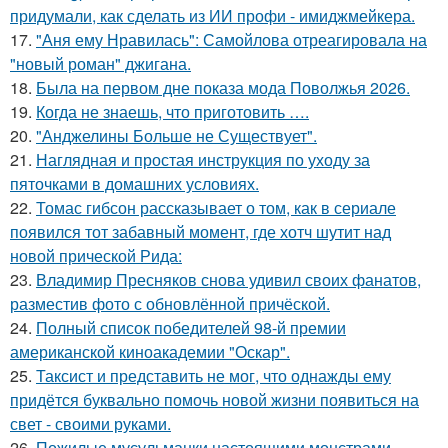
придумали, как сделать из ИИ профи - имиджмейкера.
17.
"Аня ему Нравилась": Самойлова отреагировала на
"новый роман" джигана.
18.
Была на первом дне показа мода Поволжья 2026.
19.
Когда не знаешь, что приготовить ….
20.
"Анджелины Больше не Существует".
21.
Наглядная и простая инструкция по уходу за
пяточками в домашних условиях.
22.
Томас гибсон рассказывает о том, как в сериале
появился тот забавный момент, где хотч шутит над
новой прической Рида:
23.
Владимир Пресняков снова удивил своих фанатов,
разместив фото с обновлённой причёской.
24.
Полный список победителей 98-й премии
американской киноакадемии "Оскар".
25.
Таксист и представить не мог, что однажды ему
придётся буквально помочь новой жизни появиться на
свет - своими руками.
26.
Пожилые мусульманки настоящими монстрами