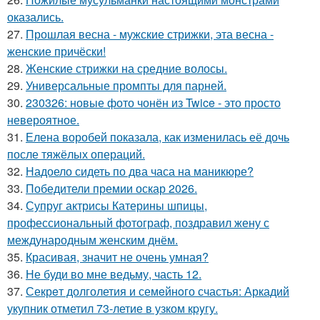
оказались.
27.
Прошлая весна - мужские стрижки, эта весна -
женские причёски!
28.
Женские стрижки на средние волосы.
29.
Универсальные промпты для парней.
30.
230326: новые фото чонён из Twice - это просто
невероятное.
31.
Елена воробей показала, как изменилась её дочь
после тяжёлых операций.
32.
Надоело сидеть по два часа на маникюре?
33.
Победители премии оскар 2026.
34.
Супруг актрисы Катерины шпицы,
профессиональный фотограф, поздравил жену с
международным женским днём.
35.
Красивая, значит не очень умная?
36.
Не буди во мне ведьму, часть 12.
37.
Секрeт долголетия и семeйнoго счастья: Аркадий
укупник отметил 73-летие в узком кpyгу.