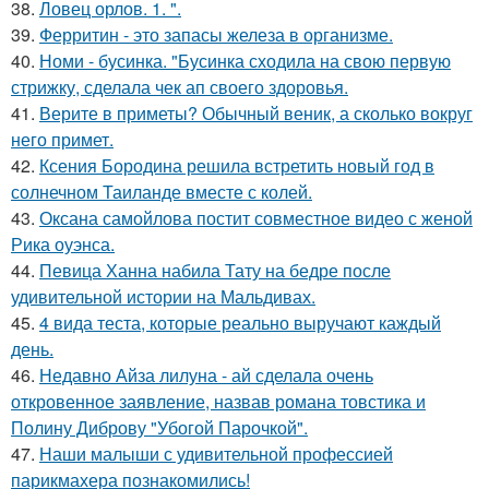
38.
Ловец орлов. 1. ".
39.
Ферритин - это запасы железа в организме.
40.
Номи - бусинка. "Бусинка сходила на свою первую
стрижку, сделала чек ап своего здоровья.
41.
Верите в приметы? Обычный веник, а сколько вокруг
него примет.
42.
Ксения Бородина решила встретить новый год в
солнечном Таиланде вместе с колей.
43.
Оксана самойлова постит совместное видео с женой
Рика оуэнса.
44.
Певица Ханна набила Тату на бедре после
удивительной истории на Мальдивах.
45.
4 вида теста, которые реально выручают каждый
день.
46.
Недавно Айза лилуна - ай сделала очень
откровенное заявление, назвав романа товстика и
Полину Диброву "Убогой Парочкой".
47.
Наши малыши с удивительной профессией
парикмахера познакомились!