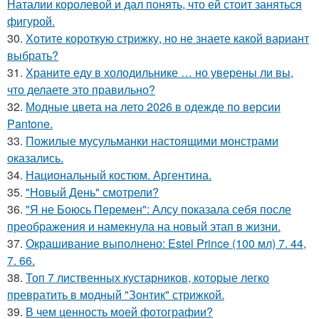
Наталии королевой и дал понять, что ей стоит заняться
фигурой.
30.
Хотите короткую стрижку, но не знаете какой вариант
выбрать?
31.
Храните еду в холодильнике … но уверены ли вы,
что делаете это правильно?
32.
Модные цвета на лето 2026 в одежде по версии
Pantone.
33.
Пожилые мусульманки настоящими монстрами
оказались.
34.
Национальный костюм. Аргентина.
35.
"Новый День" смотрели?
36.
"Я не Боюсь Перемен": Алсу показала себя после
преображения и намекнула на новый этап в жизни.
37.
Окрашивание выполнено: Estel Prince (100 мл) 7. 44,
7. 66.
38.
Топ 7 лиственных кустарников, которые легко
превратить в модный "Зонтик" стрижкой.
39.
В чем ценность моей фотографии?