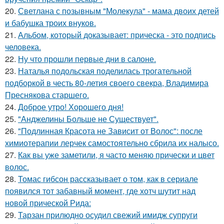
20.
Светлана с позывным "Молекула" - мама двоих детей
и бабушка троих внуков.
21.
Альбом, который доказывает: прическа - это подпись
человека.
22.
Ну что прошли первые дни в салоне.
23.
Наталья подольская поделилась трогательной
подборкой в честь 80-летия своего свекра, Владимира
Преснякова старшего.
24.
Доброе утро! Хорошего дня!
25.
"Анджелины Больше не Существует".
26.
"Подлинная Красота не Зависит от Волос": после
химиотерапии лерчек самостоятельно сбрила их налысо.
27.
Как вы уже заметили, я часто меняю прически и цвет
волос.
28.
Томас гибсон рассказывает о том, как в сериале
появился тот забавный момент, где хотч шутит над
новой прической Рида:
29.
Тарзан прилюдно осудил свежий имидж супруги