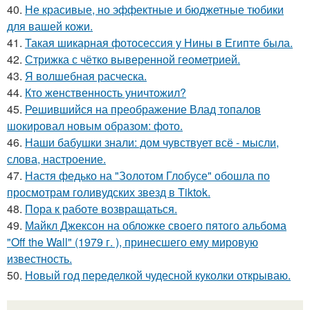
40.
Не красивые, но эффектные и бюджетные тюбики
для вашей кожи.
41.
Такая шикарная фотосессия у Нины в Египте была.
42.
Стрижка с чётко выверенной геометрией.
43.
Я волшебная расческа.
44.
Кто женственность уничтожил?
45.
Решившийся на преображение Влад топалов
шокировал новым образом: фото.
46.
Наши бабушки знали: дом чувствует всё - мысли,
слова, настроение.
47.
Настя федько на "Золотом Глобусе" обошла по
просмотрам голивудских звезд в Tiktok.
48.
Пора к работе возвращаться.
49.
Майкл Джексон на обложке своего пятого альбома
"Off the Wall" (1979 г. ), принесшего ему мировую
известность.
50.
Новый год переделкой чудесной куколки открываю.