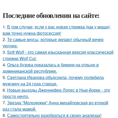
Последние обновления на сайте:
1.
В том случае, если у вас новая стрижка (как у маши),
вам точно нужна фотосессия!
2.
Те самые вкусы, которые делают обычный вечер
уютнее.
3.
Soft Wolf - это самая изысканная версия классической
стрижки Wolf Cut.
4.
Ольга бузова показалась в бикини на отдыхе в
доминиканской республике.
5.
Светлана Иванова объяснила, почему полюбила
мужчину на 24 года старше.
6.
Новые выходы Дженнифер Лопес в Нью-йорке - это
просто нечто.
7.
Звезда "Молодежки" Анна михайловская во второй
раз стала мамой.
8.
Самостоятельно разобраться в своих анализах!