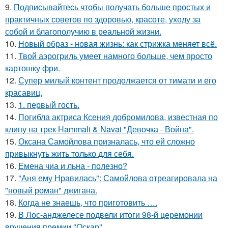
9.
Подписывайтесь чтобы получать больше простых и
практичных советов по здоровью, красоте, уходу за
собой и благополучию в реальной жизни.
10.
Новый образ - новая жизнь: как стрижка меняет всё.
11.
Твой аэрогриль умеет намного больше, чем просто
картошку фри.
12.
Супер милый контент продолжается от тимати и его
красавиц.
13.
1. первый гость.
14.
Погибла актриса Ксения добромилова, известная по
клипу на трек Hammali & Navai "Девочка - Война".
15.
Оксана Самойлова призналась, что ей сложно
привыкнуть жить только для себя.
16.
Емена чиа и льна - полезно?
17.
"Аня ему Нравилась": Самойлова отреагировала на
"новый роман" джигана.
18.
Когда не знаешь, что приготовить ….
19.
В Лос-анджелесе подвели итоги 98-й церемонии
вручения премии "Оскар".