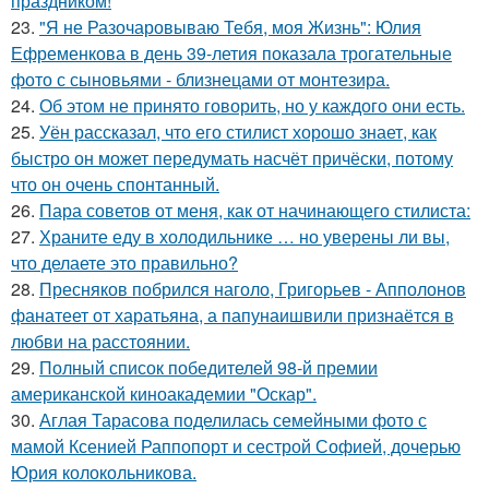
праздником!
23.
"Я не Разочаровываю Тебя, моя Жизнь": Юлия
Ефременкова в день 39-летия показала трогательные
фото с сыновьями - близнецами от монтезира.
24.
Об этом не принято говорить, но у каждого они есть.
25.
Уён рассказал, что его стилист хорошо знает, как
быстро он может передумать насчёт причёски, потому
что он очень спонтанный.
26.
Пара советов от меня, как от начинающего стилиста:
27.
Храните еду в холодильнике … но уверены ли вы,
что делаете это правильно?
28.
Пресняков побрился наголо, Григорьев - Апполонов
фанатеет от харатьяна, а папунаишвили признаётся в
любви на расстоянии.
29.
Полный список победителей 98-й премии
американской киноакадемии "Оскар".
30.
Аглая Тарасова поделилась семейными фото с
мамой Ксенией Раппопорт и сестрой Софией, дочерью
Юрия колокольникова.