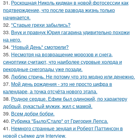
31.
Роскошная Николь кидман в новой фотосессии как
подтверждение, что после развода жизнь только
начинается.
32.
"Старые грехи забылись?
33.
Внук и правнук Юрия гагарина удивительно похожи
на него.
34.
"Новый День" смотрели?
35.
Несмотря на возвращение морозов и снега,
синоптики считают, что наиболее суровые холода и
рекордные снегопады уже позади.
36.
Люблю стричь. Не потому что это модно или денежно.
37.
Мой день рождения - это не просто цифра в
календаре, а точка отсчёта нового этапа.
38.
Родное сердце. Ефим был одинокий, по характеру
добрый, рукастый мужик, жил с мамой.
39.
Всем добри бобри.
40.
Рубрика "Было/Стало" от Григория Лепса.
41.
Немного странные зендая и Роберт Паттинсон в
новой съёмке для Interview.