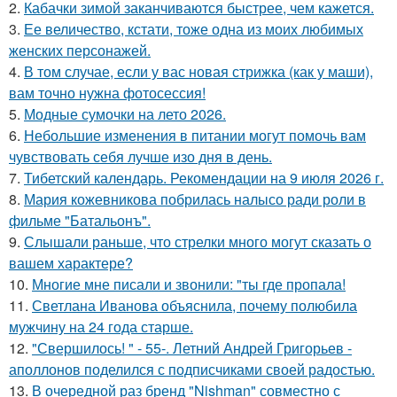
2.
Кабачки зимой заканчиваются быстрее, чем кажется.
3.
Ее величество, кстати, тоже одна из моих любимых
женских персонажей.
4.
В том случае, если у вас новая стрижка (как у маши),
вам точно нужна фотосессия!
5.
Модные сумочки на лето 2026.
6.
Небольшие изменения в питании могут помочь вам
чувствовать себя лучше изо дня в день.
7.
Тибетский календарь. Рекомендации на 9 июля 2026 г.
8.
Мария кожевникова побрилась налысо ради роли в
фильме "Батальонъ".
9.
Слышали раньше, что стрелки много могут сказать о
вашем характере?
10.
Многие мне писали и звонили: "ты где пропала!
11.
Светлана Иванова объяснила, почему полюбила
мужчину на 24 года старше.
12.
"Свершилось! " - 55-. Летний Андрей Григорьев -
аполлонов поделился с подписчиками своей радостью.
13.
В очередной раз бренд "Nishman" совместно с