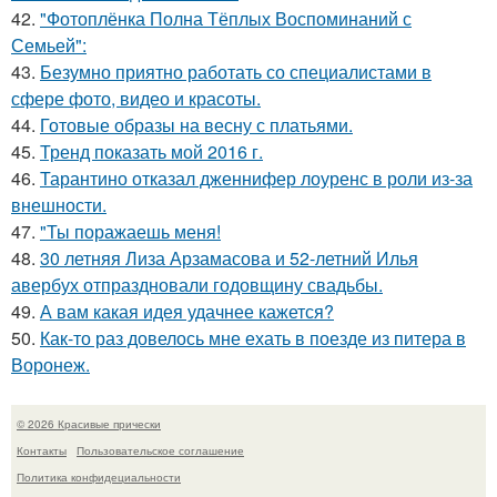
42.
"Фотоплёнка Полна Тёплых Воспоминаний с
Семьей":
43.
Безумно приятно работать со специалистами в
сфере фото, видео и красоты.
44.
Готовые образы на весну с платьями.
45.
Тренд показать мой 2016 г.
46.
Тарантино отказал дженнифер лоуренс в роли из-за
внешности.
47.
"Ты поражаешь меня!
48.
30 летняя Лиза Арзамасова и 52-летний Илья
авербух отпраздновали годовщину свадьбы.
49.
А вам какая идея удачнее кажется?
50.
Как-то раз довелось мне ехать в поезде из питера в
Воронеж.
© 2026 Красивые прически
Контакты
Пользовательское соглашение
Политика конфидециальности