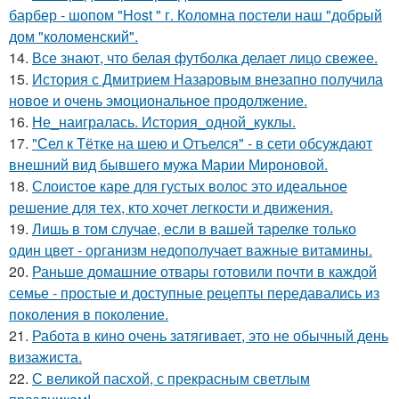
барбер - шопом "Host " г. Коломна постели наш "добрый
дом "коломенский".
14.
Все знают, что белая футболка делает лицо свежее.
15.
История с Дмитрием Назаровым внезапно получила
новое и очень эмоциональное продолжение.
16.
Не_наигралась. История_одной_куклы.
17.
"Сел к Тётке на шею и Отъелся" - в сети обсуждают
внешний вид бывшего мужа Марии Мироновой.
18.
Слоистое каре для густых волос это идеальное
решение для тех, кто хочет легкости и движения.
19.
Лишь в том случае, если в вашей тарелке только
один цвет - организм недополучает важные витамины.
20.
Раньше домашние отвары готовили почти в каждой
семье - простые и доступные рецепты передавались из
поколения в поколение.
21.
Работа в кино очень затягивает, это не обычный день
визажиста.
22.
С великой пасхой, с прекрасным светлым