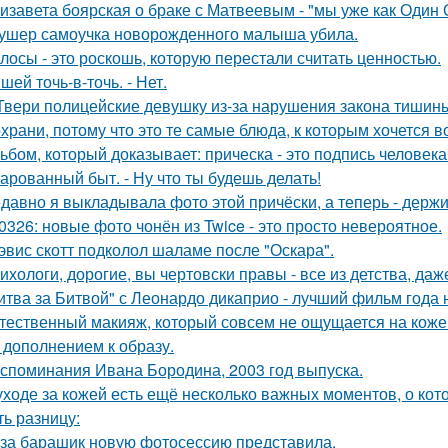
изавета боярская о браке с Матвеевым - "мы уже как Один 
ушер самоучка новорожденного малыша убила.
лосы - это роскошь, которую перестали считать ценностью.
Сшей точь-в-точь. - Нет.
Твери полицейские девушку из-за нарушения закона тишин
храни, потому что это те самые блюда, к которым хочется 
ьбом, который доказывает: прическа - это подпись человека
арованный быт. - Ну что ты будешь делать!
давно я выкладывала фото этой причёски, а теперь - держи
0326: новые фото чонён из Twice - это просто невероятное.
эвис скотт подколол шаламе после "Оскара".
ихологи, дорогие, вы чертовски правы - все из детства, даж
итва за Битвой" с Леонардо дикаприо - лучший фильм года 
тественный макияж, который совсем не ощущается на коже и
 дополнением к образу.
споминания Ивана Бородина, 2003 год выпуска.
уходе за кожей есть ещё несколько важных моментов, о кот
ть разницу:
за барашик новую фотосессию представила.