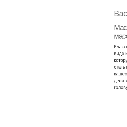
Вас
Мас
мас
Класс
виде 
котор
стать
кашео
делит
голов