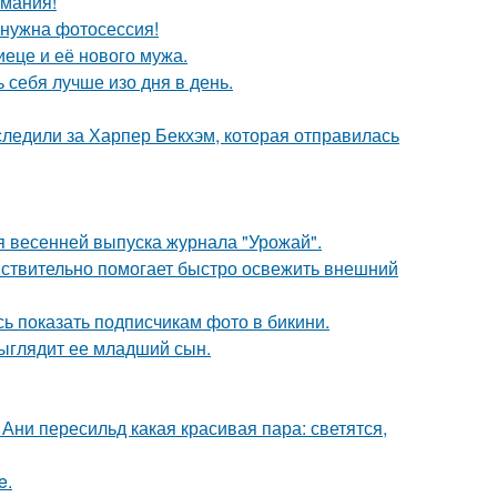
имания!
о нужна фотосессия!
еце и её нового мужа.
себя лучше изо дня в день.
ледили за Харпер Бекхэм, которая отправилась
я весенней выпуска журнала "Урожай".
действительно помогает быстро освежить внешний
ь показать подписчикам фото в бикини.
выглядит ее младший сын.
Ани пересильд какая красивая пара: светятся,
e.