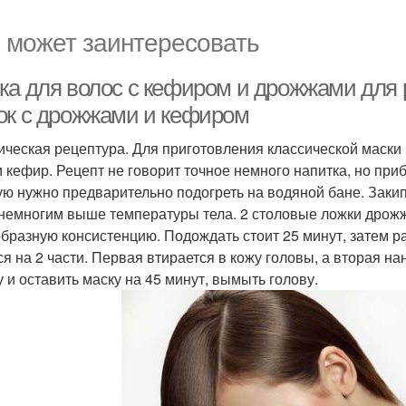
 может заинтересовать
ка для волос с кефиром и дрожжами для 
ок с дрожжами и кефиром
ическая рецептура. Для приготовления классической маск
и кефир. Рецепт не говорит точное немного напитка, но при
ую нужно предварительно подогреть на водяной бане. Заки
 немногим выше температуры тела. 2 столовые ложки дрож
бразную консистенцию. Подождать стоит 25 минут, затем ра
ся на 2 части. Первая втирается в кожу головы, а вторая н
у и оставить маску на 45 минут, вымыть голову.