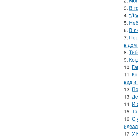
2.
Мон
3.
В т
4.
"Дв
5.
Неб
6.
В л
7.
Пос
в дом
8.
Тиб
9.
Ког
10.
Га
11.
Ко
вид и
12.
По
13.
Де
14.
И 
15.
Та
16.
С 
идеал
17.
У 