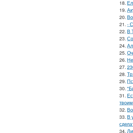
18.
Ел
19.
Ак
20.
Во
21.
- 
22.
В 
23.
Со
24.
Ал
25.
Оч
26.
Не
27.
23
28.
Тр
29.
Пс
30.
"Б
31.
Ес
твоим
32.
Во
33.
В 
сдела
34.
Ли