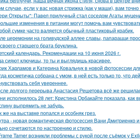
ика беллуччи, наша вечная икона стиля, снова в центре вн
ом случае, если у вас новая стрижка (как у маши), вам точн
ери Открыты": Павел прилучный стал соседом Агаты муцени
ольшие изменения в питании могут помочь вам чувствовать 
юбой сумке часто валяется обычный пластиковый крабик.
ле церемонии на голивудской аллее славы, папарацци прос
 своего старшего брата бруклина.
етский календарь. Рекомендации на 10 июня 2026 г.
да сияют ключицы, то ты и выглядишь красивее.
рик Харламов и Катерина Ковальчук в новой фотосессии дл
гда косметичка собрана с умом, в ней есть только то, что 
 чувствовать себя увереннее.
сле долгого перерыва Анастасия Решетова всё же решилас
ни исполнилось 28 лет: Кристина Орбакайте показала, как 
спину выпрямить не забудь.
к же на выставке попался и особняк грез.
утра - новая романтическая фотосессия Вани Дмитриенко и 
ьно сочетаются по настроению и стилю.
Frame Tamer возникли проблемы с рукой после съёмок у Exil