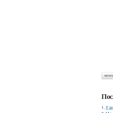
читат
Пос
1.
У а