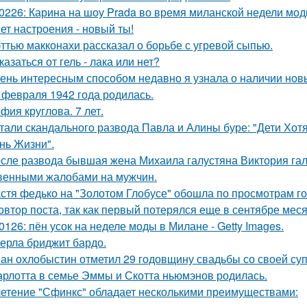
0226: Карина на шоу Prada во время миланской недели мод
ет настроения - новый ты!
ттью макконахи рассказал о борьбе с угревой сыпью.
казаться от гель - лака или нет?
ень интересным способом недавно я узнала о наличии новы
 февраля 1942 года родилась.
фия круглова. 7 лет.
тали скандального развода Павла и Алины буре: "Дети Хот
нь Жизни".
сле развода бывшая жена Михаила галустяна Виктория гал
венными жалобами на мужчин.
стя федько на "Золотом Глобусе" обошла по просмотрам гол
овтор поста, так как первый потерялся еще в сентябре меся
0126: пён усок на неделе моды в Милане - Getty Images.
ерла бриджит бардо.
ан охлобыстин отметил 29 годовщину свадьбы со своей суп
рлотта в семье Эммы и Скотта ньюмэнов родилась.
етение "Сфинкс" обладает несколькими преимуществами: