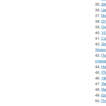
35.
26
36.
Цв
37.
Мэ
38.
От
39.
Оч
40.
15
41.
Со
42.
Де
Урове
43.
По
откро
44.
На
45.
(П
46.
18
47.
Ум
48.
Ив
49.
Ша
50.
Пл