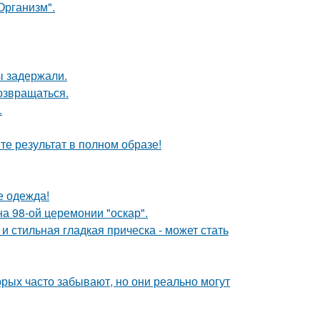
Организм".
ы задержали.
возвращаться.
.
те результат в полном образе!
е одежда!
на 98-ой церемонии "оскар".
 стильная гладкая прическа - может стать
орых часто забывают, но они реально могут