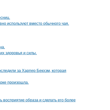
есниц.
вно используют вместо обычного чая.
на.
их здоровья и силы.
следили за Харпер Бекхэм, которая
арке произошла.
 восприятие образа и сделать его более