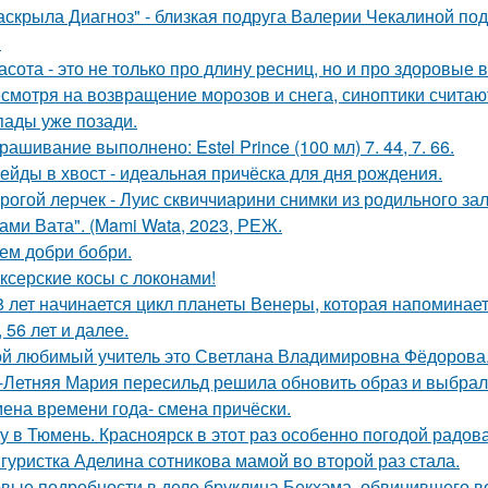
аскрыла Диагноз" - близкая подруга Валерии Чекалиной по
.
асота - это не только про длину ресниц, но и про здоровые 
смотря на возвращение морозов и снега, синоптики считаю
пады уже позади.
рашивание выполнено: Estel Prince (100 мл) 7. 44, 7. 66.
ейды в хвост - идеальная причёска для дня рождения.
рогой лерчек - Луис сквиччиарини снимки из родильного за
ами Вата". (Mami Wata, 2023, РЕЖ.
ем добри бобри.
ксерские косы с локонами!
8 лет начинается цикл планеты Венеры, которая напоминает о 
, 56 лет и далее.
й любимый учитель это Светлана Владимировна Фёдорова
-Летняя Мария пересильд решила обновить образ и выбрала
ена времени года- смена причёски.
у в Тюмень. Красноярск в этот раз особенно погодой радов
гуристка Аделина сотникова мамой во второй раз стала.
вые подробности в деле бруклина Бекхэма, обвинившего во