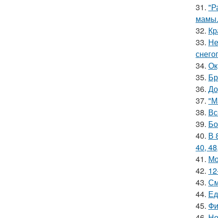
31.
"Р
мамы
32.
Кр
33.
Не
снего
34.
Ок
35.
Бр
36.
До
37.
"М
38.
Вс
39.
Бо
40.
В 
40, 48
41.
Мо
42.
12
43.
См
44.
Ед
45.
Фи
46.
Но