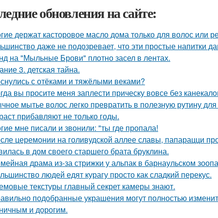
ледние обновления на сайте:
гие держат касторовое масло дома только для волос или р
ьшинство даже не подозревает, что эти простые напитки да
нд на "Мыльные Брови" плотно засел в лентах.
ание 3. детская тайна.
снулись с отёками и тяжёлыми веками?
гда вы просите меня заплести прическу вовсе без канекало
чное мытье волос легко превратить в полезную рутину для 
раст прибавляют не только годы.
гие мне писали и звонили: "ты где пропала!
сле церемонии на голивудской аллее славы, папарацци про
вилась в дом своего старшего брата бруклина.
мейная драма из-за стрижки у альпак в барнаульском зооп
льшинство людей едят курагу просто как сладкий перекус.
емовые текстуры главный секрет камеры знают.
авильно подобранные украшения могут полностью изменить
ничным и дорогим.