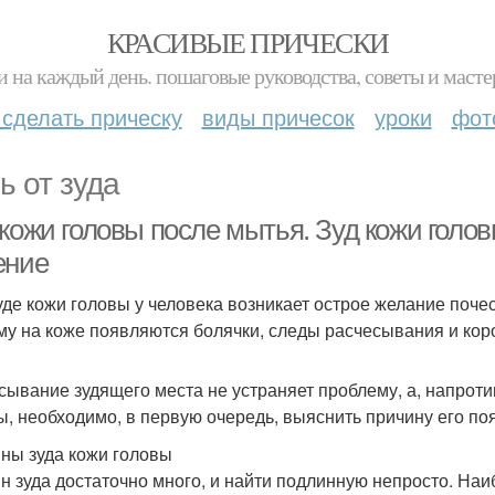
КРАСИВЫЕ ПРИЧЕСКИ
и на каждый день. пошаговые руководства, советы и масте
 сделать прическу
виды причесок
уроки
фот
ь от зуда
 кожи головы после мытья. Зуд кожи голо
ение
уде кожи головы у человека возникает острое желание поче
му на коже появляются болячки, следы расчесывания и кор
сывание зудящего места не устраняет проблему, а, напротив
ы, необходимо, в первую очередь, выяснить причину его по
ны зуда кожи головы
н зуда достаточно много, и найти подлинную непросто. Н