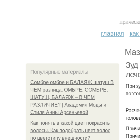
прическ
главная
как
Маз
Зуд
Популярные материалы
леч
Сомбре омбре и БАЛАЯЖ шатуш В
При з
ЧЕМ разница. ОМБРЕ, СОМБРЕ,
поэто
ШАТУШ, БАЛАЯЖ – В ЧЕМ
РАЗЛИЧИЕ? | Академия Моды и
Расче
Стиля Анны Арсеньевой
голов
Как понять в какой цвет покрасить
Причи
волосы. Как подобрать цвет волос
Причи
по цветотипу внешности?