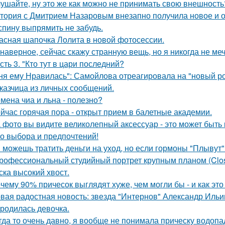
ушайте, ну это же как можно не принимать свою внешность
тория с Дмитрием Назаровым внезапно получила новое и 
спину выпрямить не забудь.
асная шапочка Лолита в новой фотосессии.
 наверное, сейчас скажу странную вещь, но я никогда не меч
сть 3. "Кто тут в цари последний?
ня ему Нравилась": Самойлова отреагировала на "новый р
казчица из личных сообщений.
мена чиа и льна - полезно?
йчас горячая пора - открыт прием в балетные академии.
 фото вы видите великолепный аксессуар - это может быть к
о выбора и предпочтений!
 можешь тратить деньги на уход, но если гормоны "Плывут" -
рофессиональный студийный портрет крупным планом (Clos
ска высокий хвост.
чему 90% причесок выглядят хуже, чем могли бы - и как это
вая радостная новость: звезда "Интернов" Александр Ильин
родилась девочка.
гда то очень давно, я вообще не понимала прическу водопа