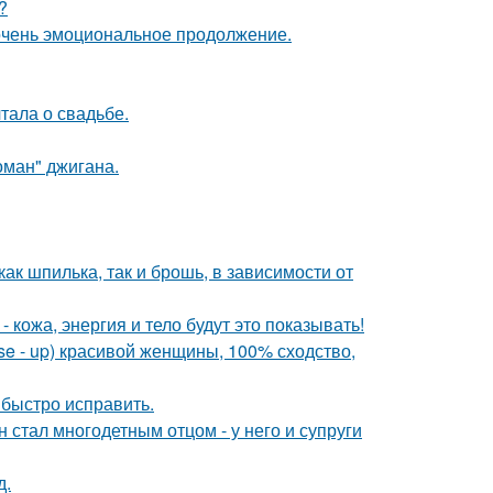
?
очень эмоциональное продолжение.
тала о свадьбе.
оман" джигана.
ак шпилька, так и брошь, в зависимости от
 кожа, энергия и тело будут это показывать!
e - up) красивой женщины, 100% сходство,
 быстро исправить.
 стал многодетным отцом - у него и супруги
д.