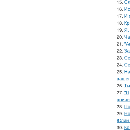
15.
Сл
16.
Ис
17.
И 
18.
Кр
19.
Я,
20.
Ча
21.
"А
22.
За
23.
Се
24.
Се
25.
На
вашег
26.
Ты
27.
"П
приче
28.
По
29.
Но
Юлии 
30.
Ко