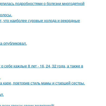
делилась подробностями о болезни многодетной
волосы.
т, что наиболее суровые холода и рекордные
ла опубликовал.
себе каждые 8 лет - 16, 24, 32 года, а также в
.
 каре, повторив стиль мамы и старшей сестры.
ал.
 всех грехах своих родителей!