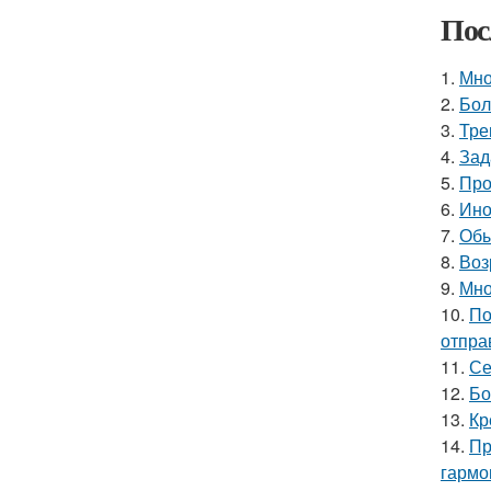
Пос
1.
Мно
2.
Бол
3.
Тре
4.
Зад
5.
Про
6.
Ино
7.
Обы
8.
Воз
9.
Мно
10.
По
отпра
11.
Се
12.
Бо
13.
Кр
14.
Пр
гармо