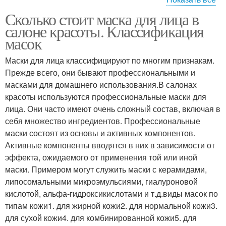
Сколько стоит маска для лица в
Маски для лица
Салонные маски
салоне красоты. Классификация
масок
Маски для лица классифицируют по многим признакам.
Прежде всего, они бывают профессиональными и
Альгинатные маски
Коллагеновые маски
масками для домашнего использования.В салонах
красоты используются профессиональные маски для
лица. Они часто имеют очень сложный состав, включая в
себя множество ингредиентов. Профессиональные
Противовоспалительные
Питательные маски
маски состоят из основы и активных компонентов.
маски
Активные компоненты вводятся в них в зависимости от
эффекта, ожидаемого от применения той или иной
маски. Примером могут служить маски с керамидами,
Профессиональные
липосомальными микроэмульсиями, гиалуроновой
Коллагеновая маска
маски
кислотой, альфа-гидроксикислотами и т.д.виды масок по
типам кожи1. для жирной кожи2. для нормальной кожи3.
для сухой кожи4. для комбинированной кожи5. для