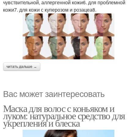
чувствительной, аллергенной кожи6. для проблемной
Лица в салоне
Маски для омоложения
кожи7. для кожи с куперозом и розацеа8.
читать дальше →
Вас может заинтересовать
Маска для волос с коньяком и
луком: натуральное средство для
укрепления и блеска