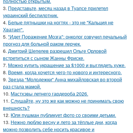
полностью открытым.
3.
Представьте, месяц назад в Туапсе прилетел
украинский беспилотник.
4.
Белые пятнышки на ногтях - это не "Кальция не
Хватает".
5.
"Идет Поражение Мозга": онколог озвучил печальный
прогноз для больной раком лерчек.
6.
Дмитрий Шепелев разрешил Ольге Орловой
встретиться с сыном Жанны Фриске.
7.
Можно купить украшение за $1000 и выглядеть хуже.
8.
Время, когда хочется чего-то нового и интересного.
9.
Звезда "Молодежки" Анна михайловская во второй
раз стала мамой.
10.
Мастхэвы летнего гардероба 2026.
11.
Слушайте, ну это же как можно не принимать свою
внешность?
12.
Юля пушман публикует фото со своими детьми.
13.
Нежно люблю весну и лето за тёплые дни, когда
можно позволить себе носить красивое и