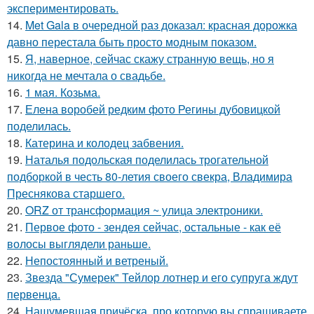
экспериментировать.
14.
Met Gala в очередной раз доказал: красная дорожка
давно перестала быть просто модным показом.
15.
Я, наверное, сейчас скажу странную вещь, но я
никогда не мечтала о свадьбе.
16.
1 мая. Козьма.
17.
Елена воробей редким фото Регины дубовицкой
поделилась.
18.
Катерина и колодец забвения.
19.
Наталья подольская поделилась трогательной
подборкой в честь 80-летия своего свекра, Владимира
Преснякова старшего.
20.
ORZ от трансформация ~ улица электроники.
21.
Первое фото - зендея сейчас, остальные - как её
волосы выглядели раньше.
22.
Непостоянный и ветреный.
23.
Звезда "Сумерек" Тейлор лотнер и его супруга ждут
первенца.
24.
Нашумевшая причёска, про которую вы спрашиваете