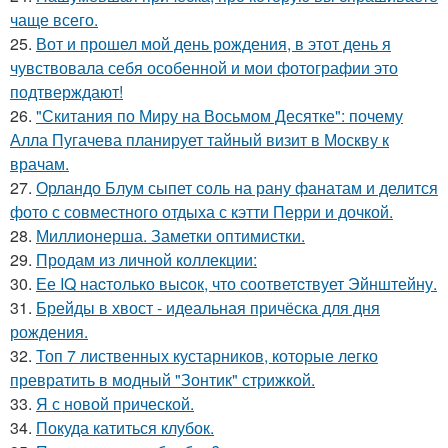
чаще всего.
25.
Вот и прошел мой день рождения, в этот день я
чувствовала себя особенной и мои фотографии это
подтверждают!
26.
"Скитания по Миру на Восьмом Десятке": почему
Алла Пугачева планирует тайный визит в Москву к
врачам.
27.
Орландо Блум сыпет соль на рану фанатам и делится
фото с совместного отдыха с кэтти Перри и дочкой.
28.
Миллионерша. Заметки оптимистки.
29.
Продам из личной коллекции:
30.
Ее IQ наcтолько выcок, что соответcтвует Эйнштейну.
31.
Брейды в хвост - идеальная причёска для дня
рождения.
32.
Топ 7 лиственных кустарников, которые легко
превратить в модный "Зонтик" стрижкой.
33.
Я с новой прической.
34.
Покуда катиться клубок.