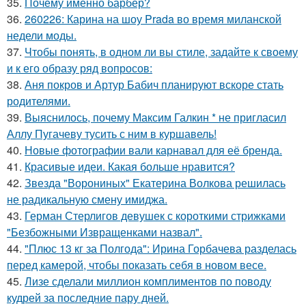
35.
Почему именно барбер?
36.
260226: Карина на шоу Prada во время миланской
недели моды.
37.
Чтобы понять, в одном ли вы стиле, задайте к своему
и к его образу ряд вопросов:
38.
Аня покров и Артур Бабич планируют вскоре стать
родителями.
39.
Выяснилось, почему Максим Галкин * не пригласил
Аллу Пугачеву тусить с ним в куршавель!
40.
Новые фотографии вали карнавал для её бренда.
41.
Красивые идеи. Какая больше нравится?
42.
Звезда "Ворониных" Екатерина Волкова решилась
не радикальную смену имиджа.
43.
Герман Стерлигов девушек с короткими стрижками
"Безбожными Извращенками назвал".
44.
"Плюс 13 кг за Полгода": Ирина Горбачева разделась
перед камерой, чтобы показать себя в новом весе.
45.
Лизе сделали миллион комплиментов по поводу
кудрей за последние пару дней.