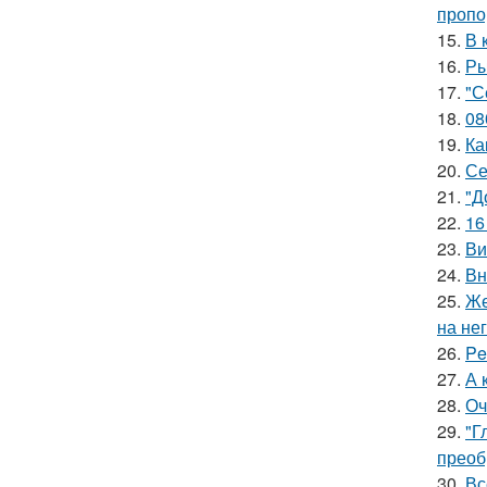
пропо
15.
В 
16.
Ры
17.
"С
18.
08
19.
Ка
20.
Се
21.
"Д
22.
16
23.
Ви
24.
Вн
25.
Же
на нег
26.
Pe
27.
А 
28.
Оч
29.
"Г
преоб
30.
Вс