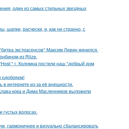
чения, один из самых стильных звездных
, шапки, расчески, и, как ни странно, с
"битва экстрасенсов" Максим Левин женился.
онбином из Riize.
"Host " г. Коломна постели наш "добрый дом
ы одобряем!
 в интернете из-за её внешности.
 Клава кока и Дима Масленников выложили
и густых волосах.
че, гармоничнее и визуально сбалансировать