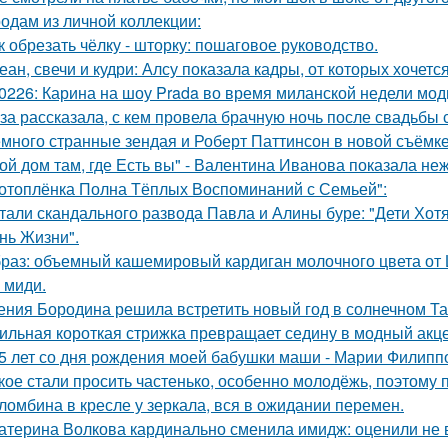
одам из личной коллекции:
к обрезать чёлку - шторку: пошаговое руководство.
еан, свечи и кудри: Алсу показала кадры, от которых хочется
0226: Карина на шоу Prada во время миланской недели мод
за рассказала, с кем провела брачную ночь после свадьбы 
много странные зендая и Роберт Паттинсон в новой съёмке 
ой дом там, где Есть вы" - Валентина Иванова показала н
отоплёнка Полна Тёплых Воспоминаний с Семьей":
тали скандального развода Павла и Алины буре: "Дети Хот
нь Жизни".
раз: объемный кашемировый кардиган молочного цвета от L
 миди.
ения Бородина решила встретить новый год в солнечном Та
ильная короткая стрижка превращает седину в модный акце
5 лет со дня рождения моей бабушки маши - Марии Филипп
кое стали просить частенько, особенно молодёжь, поэтому 
ломбина в кресле у зеркала, вся в ожидании перемен.
атерина Волкова кардинально сменила имидж: оценили не 