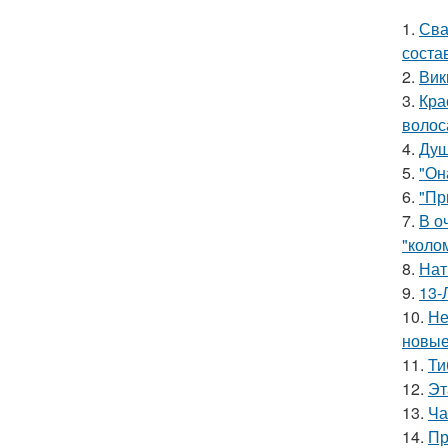
1.
Сва
соста
2.
Вик
3.
Кра
волос
4.
Душ
5.
"Он
6.
"Пр
7.
В о
"коло
8.
Нат
9.
13-
10.
Не
новые
11.
Ти
12.
Эт
13.
Ча
14.
Пр