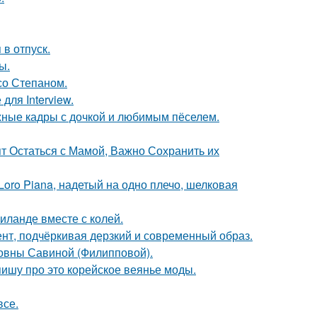
 в отпуск.
ы.
со Степаном.
для Interview.
ежные кадры с дочкой и любимым пёселем.
ят Остаться с Мамой, Важно Сохранить их
oro Piana, надетый на одно плечо, шелковая
иланде вместе с колей.
нт, подчёркивая дерзкий и современный образ.
овны Савиной (Филипповой).
пишу про это корейское веянье моды.
все.