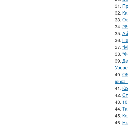
31.
Пр
32.
Ка
33.
Ок
34.
26
35.
Ай
36.
Не
37.
"М
38.
"Ф
39.
Де
Урове
40.
Об
юбка -
41.
Кс
42.
Ст
43.
10
44.
Та
45.
Ко
46.
Ек