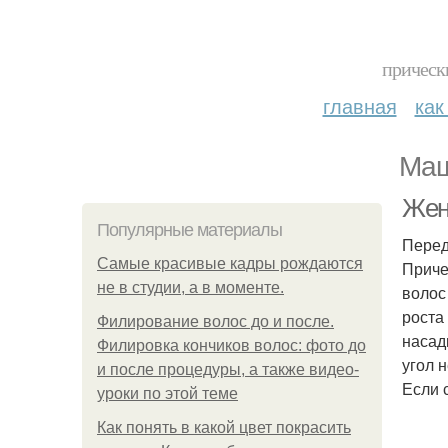
прическ
главная
как
Маш
Жен
Популярные материалы
Перед
Самые красивые кадры рождаются
Приче
не в студии, а в моменте.
волос
роста
Филирование волос до и после.
насад
Филировка кончиков волос: фото до
угол 
и после процедуры, а также видео-
Если 
уроки по этой теме
Как понять в какой цвет покрасить