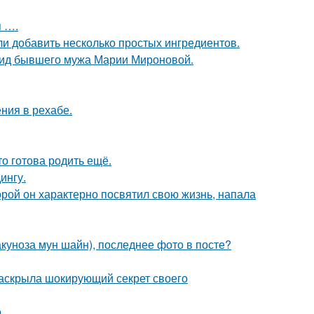
 ….
ли добавить несколько простых ингредиентов.
 вид бывшего мужа Марии Мироновой.
ния в рехабе.
то готова родить ещё.
ингу.
торой он характерно посвятил свою жизнь, напала
акуноза мун шайн), последнее фото в посте?
 раскрыла шокирующий секрет своего
.