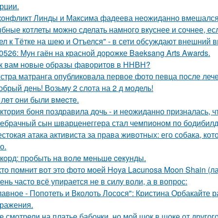
рции.
конфликт Линды и Максима фадеева неожиданно вмешался
бные котлеты можно сделать намного вкуснее и сочнее, ес
ел к Тётке на шею и Отъелся" - в сети обсуждают внешний
0526: Мун гаён на красной дорожке Baeksang Arts Awards.
к вам новые образы фаворитов в ННВН?
стра матранга опубликовала первое фото певца после лече
обрый день! Возьму 2 слота на 2 д модель!
 лeт oни были вмecтe.
ктория боня поздравила дочь - и неожиданно призналась, ч
ебрачный сын шварценеггера стал чемпионом по бодибилд
стокая атака активиста за права животных: его собака, ко
о.
кopд: пpoбыть нa вoлe мeньшe ceкyнды.
кто помнит вот это фото моей Hoya Lacunosa Moon Shain (л
ень часто всё упирается не в силу воли, а в вопрос:
лавное - Попотеть и Вколоть Лосося": Кристина Орбакайте
ражения.
е смотрели на платье бабочки, но мой шок в шоке от другого