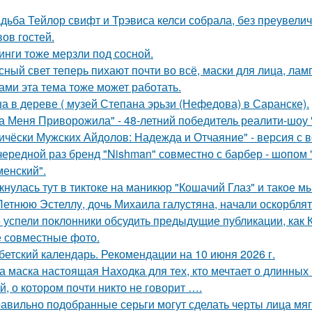
дьба Тейлор свифт и Трэвиса келси собрала, без преувели
вов гостей.
инги тоже мерзли под сосной.
сный свет теперь пихают почти во всё, маски для лица, лампы
ами эта тема тоже может работать.
а в дереве ( музей Степана эрьзи (Нефедова) в Саранске).
а Меня Приворожила" - 48-летний победитель реалити-шоу 
ичёски Мужских Айдолов: Надежда и Отчаяние" - версия с в
чередной раз бренд "Nishman" совместно с барбер - шопом 
менский".
кнулась тут в тиктоке на маникюр "Кошачий Глаз" и такое м
Летнюю Эстеллу, дочь Михаила галустяна, начали оскорблять
 успели поклонники обсудить предыдущие публикации, как
 совместные фото.
бетский календарь. Рекомендации на 10 июня 2026 г.
а маска настоящая Находка для тех, кто мечтает о длинных 
й, о котором почти никто не говорит ….
авильно подобранные серьги могут сделать черты лица мяг