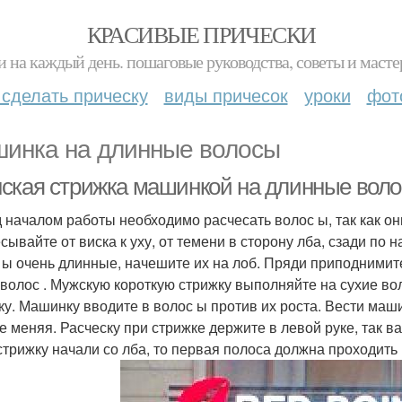
КРАСИВЫЕ ПРИЧЕСКИ
и на каждый день. пошаговые руководства, советы и масте
 сделать прическу
виды причесок
уроки
фот
инка на длинные волосы
ская стрижка машинкой на длинные воло
 началом работы необходимо расчесать волос ы, так как он
сывайте от виска к уху, от темени в сторону лба, сзади по 
 ы очень длинные, начешите их на лоб. Пряди приподнимит
 волос . Мужскую короткую стрижку выполняйте на сухие в
ку. Машинку вводите в волос ы против их роста. Вести маш
не меняя. Расческу при стрижке держите в левой руке, так в
стрижку начали со лба, то первая полоса должна проходить