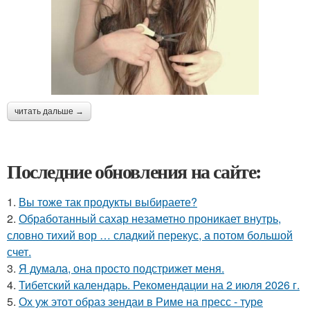
читать дальше →
Последние обновления на сайте:
1.
Вы тоже так продукты выбираете?
2.
Обработанный сахар незаметно проникает внутрь,
словно тихий вор … сладкий перекус, а потом большой
счет.
3.
Я думала, она просто подстрижет меня.
4.
Тибетский календарь. Рекомендации на 2 июля 2026 г.
5.
Ох уж этот образ зендаи в Риме на пресс - туре