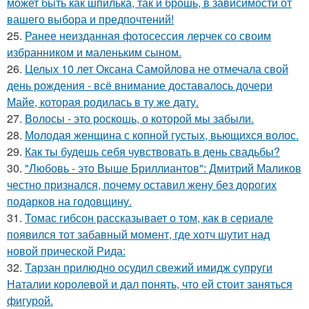
может быть как шпилька, так и брошь, в зависимости от
вашего выбора и предпочтений!
25.
Ранее неизданная фотосессия лерчек со своим
избранником и маленьким сыном.
26.
Целых 10 лет Оксана Самойлова не отмечала свой
день рождения - всё внимание доставалось дочери
Майе, которая родилась в ту же дату.
27.
Волосы - это роскошь, о которой мы забыли.
28.
Молодая женщина с копной густых, вьющихся волос.
29.
Как ты будешь себя чувствовать в день свадьбы?
30.
"Любовь - это Выше Бриллиантов": Дмитрий Маликов
честно признался, почему оставил жену без дорогих
подарков на годовщину.
31.
Томас гибсон рассказывает о том, как в сериале
появился тот забавный момент, где хотч шутит над
новой прической Рида:
32.
Тарзан прилюдно осудил свежий имидж супруги
Наталии королевой и дал понять, что ей стоит заняться
фигурой.