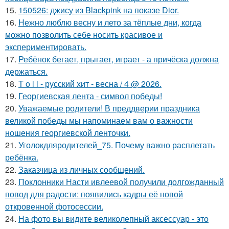
15.
150526: джису из Blackpink на показе Dior.
16.
Нежно люблю весну и лето за тёплые дни, когда
можно позволить себе носить красивое и
экспериментировать.
17.
Ребёнок бегает, прыгает, играет - а причёска должна
держаться.
18.
T o l l - русский хит - весна / 4 @ 2026.
19.
Георгиевская лента - символ победы!
20.
Уважаемые родители! В преддверии праздника
великой победы мы напоминаем вам о важности
ношения георгиевской ленточки.
21.
Уголокдляродителей_75. Почему важно расплетать
ребёнка.
22.
Заказчица из личных сообщений.
23.
Поклонники Насти ивлеевой получили долгожданный
повод для радости: появились кадры её новой
откровенной фотосессии.
24.
На фото вы видите великолепный аксессуар - это