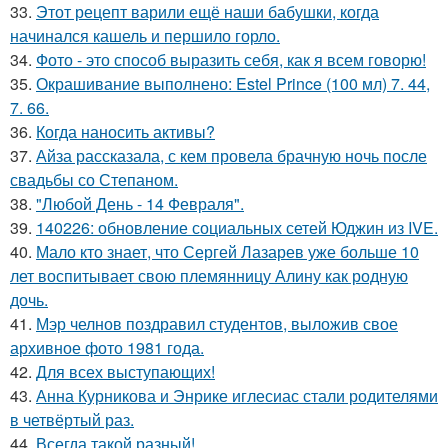
33.
Этот рецепт варили ещё наши бабушки, когда
начинался кашель и першило горло.
34.
Фото - это способ выразить себя, как я всем говорю!
35.
Окрашивание выполнено: Estel Prince (100 мл) 7. 44,
7. 66.
36.
Когда наносить активы?
37.
Айза рассказала, с кем провела брачную ночь после
свадьбы со Степаном.
38.
"Любой День - 14 Февраля".
39.
140226: обновление социальных сетей Юджин из IVE.
40.
Мало кто знает, что Сергей Лазарев уже больше 10
лет воспитывает свою племянницу Алину как родную
дочь.
41.
Мэр челнов поздравил студентов, выложив свое
архивное фото 1981 года.
42.
Для всех выступающих!
43.
Анна Курникова и Энрике иглесиас стали родителями
в четвёртый раз.
44.
Всегда такой разный!