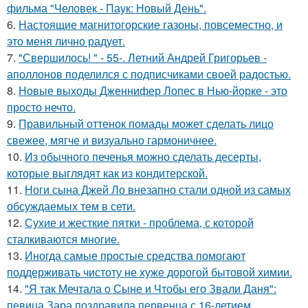
фильма "Человек - Паук: Новый День".
6.
Настоящие магнитогорские газоны, повсеместно, и
это меня лично радует.
7.
"Свершилось! " - 55-. Летний Андрей Григорьев -
аполлонов поделился с подписчиками своей радостью.
8.
Новые выходы Дженнифер Лопес в Нью-йорке - это
просто нечто.
9.
Правильный оттенок помады может сделать лицо
свежее, мягче и визуально гармоничнее.
10.
Из обычного печенья можно сделать десерты,
которые выглядят как из кондитерской.
11.
Ноги сына Джей Ло внезапно стали одной из самых
обсуждаемых тем в сети.
12.
Сухие и жесткие пятки - проблема, с которой
сталкиваются многие.
13.
Иногда самые простые средства помогают
поддерживать чистоту не хуже дорогой бытовой химии.
14.
"Я так Мечтала о Сыне и Чтобы его Звали Даня":
певица Зара поздравила первенца с 16-летием.