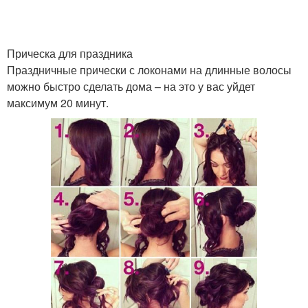
Пучок для волнистых
Асимметричный пучок
волос
Прическа для праздника
Праздничные прически с локонами на длинные волосы
можно быстро сделать дома – на это у вас уйдет
Пучок из косы
Строгий пучок
максимум 20 минут.
Пучок с волной
Пучок с косой
Спиральный пучок