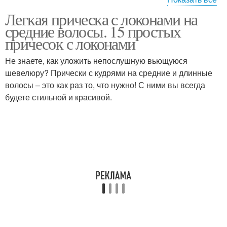
Легкая прическа с локонами на
Пучок с косичкой
Небрежный пучок
средние волосы. 15 простых
причесок с локонами
Не знаете, как уложить непослушную вьющуюся
шевелюру? Прически с кудрями на средние и длинные
Большой пучок
Пучок из косичек
волосы – это как раз то, что нужно! С ними вы всегда
будете стильной и красивой.
Волосы с пучком
Двухуровневый пучок
Быстрый пучок
Пучок на палочке