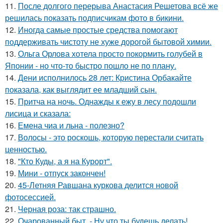
11.
После долгого перерыва Анастасия Решетова всё же
решилась показать подписчикам фото в бикини.
12.
Иногда самые простые средства помогают
поддерживать чистоту не хуже дорогой бытовой химии.
13.
Ольга Орлова хотела просто покормить голубей в
Японии - но что-то быстро пошло не по плану.
14.
Дени исполнилось 28 лет: Кристина Орбакайте
показала, как выглядит ее младший сын.
15.
Притча на ночь. Однажды к ежу в лесу подошли
лисица и сказала:
16.
Емена чиа и льна - полезно?
17.
Волосы - это роскошь, которую перестали считать
ценностью.
18.
"Кто Куды, а я на Курорт".
19.
Мини - отпуск закончен!
20.
45-Летняя Равшана куркова делится новой
фотосессией.
21.
Черная роза: так страшно.
22.
Очарованный быт. - Ну что ты будешь делать!