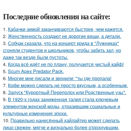
Последние обновления на сайте:
1.
Кабачки зимой заканчиваются быстрее, чем кажется.
2.
Женственность создают не дорогие вещи, а детали.
3.
Собчак сказала, что на концерт крида в "Лужниках"
сгоняли студентов и школьников, чтобы забить зал, но
даже так везде были пустоты.
4.
Когда всё идёт не по плану, получается чистый кайф!
5.
Scum Apex Predator Pack.
6.
Многие мне писали и звонили: "ты где пропала!
7.
Кофе можно сделать не просто вкусным, а особенным.
8.
Запуск "Курортный Переполох или Родственные узы".
9.
В 1920-х годах заниженная талия стала ключевым
элементом женской моды, отразившим социальные и
культурные изменения эпохи.
10.
Правильно нанесённый хайлайтер может сделать
лицо свежее, мягче и визуально более отдохнувшим.