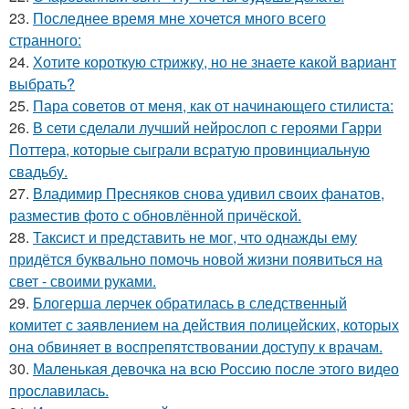
23.
Последнее время мне хочется много всего
странного:
24.
Хотите короткую стрижку, но не знаете какой вариант
выбрать?
25.
Пара советов от меня, как от начинающего стилиста:
26.
В сети сделали лучший нейрослоп с героями Гарри
Поттера, которые сыграли всратую провинциальную
свадьбу.
27.
Владимир Пресняков снова удивил своих фанатов,
разместив фото с обновлённой причёской.
28.
Таксист и представить не мог, что однажды ему
придётся буквально помочь новой жизни появиться на
свет - своими руками.
29.
Блогерша лерчек обратилась в следственный
комитет с заявлением на действия полицейских, которых
она обвиняет в воспрепятствовании доступу к врачам.
30.
Маленькая девочка на всю Россию после этого видео
прославилась.