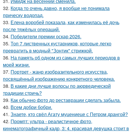
31.
Имидж на весенний сменила.
32.
Когда то очень давно, я вообще не понимала
прическу водопад.
33.
Елена воробей показала, как изменилась её дочь
после тяжёлых операций.
34.
Победители премии оскар 2026.
35.
Топ 7 лиственных кустарников, которые легко
превратить в модный "Зонтик" стрижкой.
36.
На память об одном из самых лучших периодов в
моей жизни.
37.
Портрет - жанр изобразительного искусства,
посвящённый изображению конкретного человека.
38.
В какие дни лучше волосы по аюрведической
традиции стричь?
39.
Как обычно фото до реставрации сделать забыла.
40.
Всем добри бобри.
41.
Знаете, кто свёл Агату муцениеце с Петром дрангой?
42.
Промпт: ультра - реалистичное фото,
кинематографичный кадр, 3: 4. красивая девушка стоит в