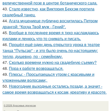
величественной позе в центре ботанического сада.
43.
Стало известно, как Виктория Бекхэм портила
свадебный танец.
44.
Агата муцениеце публично восхитилась Петром
дрангой: "Когда Твой муж - Гений".
45.
Вообще в последнее время я тихо наслаждаюсь
куклами и ленюсь что-то снимать и писать.
46.
Прошёл ещё один день открытого урока в театре
танца "Пульсар" - и это было очень по-настоящему:
тепло, душевно, по - семейному.
47.
Сколько времени нужно на свадебную съемку?
48.
Пора к работе возвращаться.
49.
Плюсы: - Просыпаешься утром с красивыми и
уложенными волосами;.
50.
Новогодние выходные остались позади, а значит -
самое время возвращаться к косам, креативу и красоте.
© 2026 Красивые прически