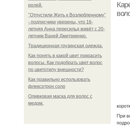
Каре
ролей.
вол
"Отпустили Жить к Возлюбленному"
- подписчики уверены, что 16-
летняя Анна пересильд живёт с 20-
летним Ваней Дмитриенко.
Традиционная грузинская одежда.
Как понять в какой цвет покрасить
волосы. Как подобрать цвет волос
по цветотипу внешности?
Как правильно использовать
флексотрон соло
Оливковая маска для волос с
медом.
корот
При в
подро