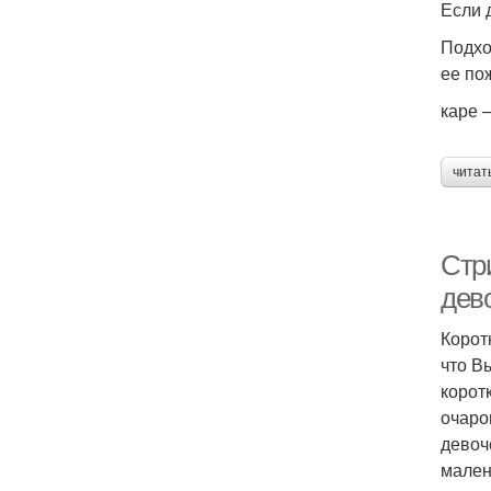
Если 
Подхо
ее по
каре 
читат
Стри
дев
Корот
что В
корот
очаро
девоч
мален