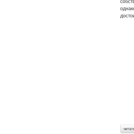
собст
однак
досто
читат