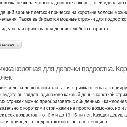
девочка не желает носить длинные локоны, то ей идеально п
дящий вариант детской прически на короткие волосы можн
желания. Также выбираются модные стрижки для подростков
– идеальная прическа для девочек любого возраста
ь дальше →
жка короткая для девочки подростка. Кор
очек
кие волосы легко уложить и такая стрижка всегда ассоциир
ы будете выглядеть одинаково каждый день с короткой стри
ких стрижек можно преобразовать с обыденных «каждоднев
вательно с короткими стрижками не просто возможно, но и 
ек всех возрастов – от 3-х и до 13-15-ти лет. Каждая девуш
ькая принцесса, подросток или взрослая женщина.