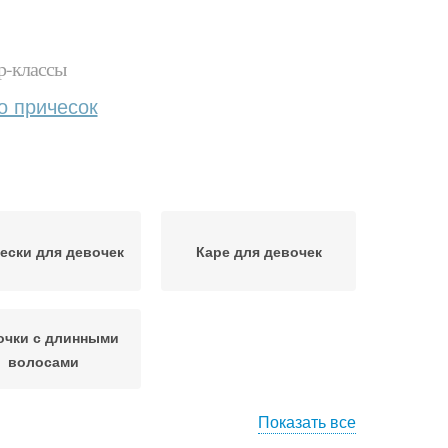
р-классы
о причесок
ески для девочек
Каре для девочек
очки с длинными
волосами
Показать все