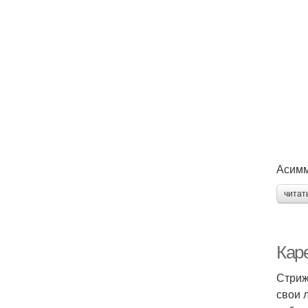
Асимм
читат
Каре
Стриж
свои 