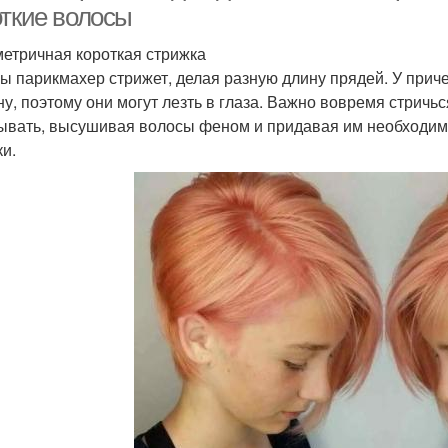
откие волосы
етричная короткая стрижка
ы парикмахер стрижет, делая разную длину прядей. У прич
ну, поэтому они могут лезть в глаза. Важно вовремя стричь
ывать, высушивая волосы феном и придавая им необходим
ки.