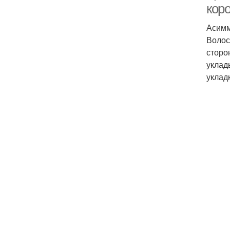
кор
Асимм
Волос
сторо
уклад
уклад