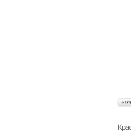
читат
Кра