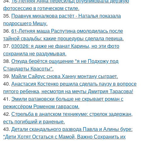
34.
16-Летняя Анна пересильд опубликовала дерзкую
фотосессию в готическом стиле.
35.
Правнук михалкова растёт - Наталья показала
подросшего Мишу.
36.
61-Летняя маша Распутина омолодилась после
тайной свадьбы: какие процедуры сделала певица.
37.
030326: я даже не фанат Карины, но эти фото
сохранила не раздумывая.
38.
Откуда берётся ощущение "я не Подхожу под
Стандарты Красоты".
39.
Майли Сайрус снова Ханну монтану сыграет.
40.
Анастасия Костенко решила сделать паузу в вопросе
пятого ребенка, несмотря на мечты Дмитрия Тарасова!
41.
Эмили ратаковски больше не скрывает роман с
режиссёром Роменом гаврасом.
42.
Стрельба в анапском техникуме: стрелок задержан,
есть погибший и раненые.
43.
Детали скандального развода Павла и Алины буре:
"Дети Хотят Остаться с Мамой, Важно Сохранить их