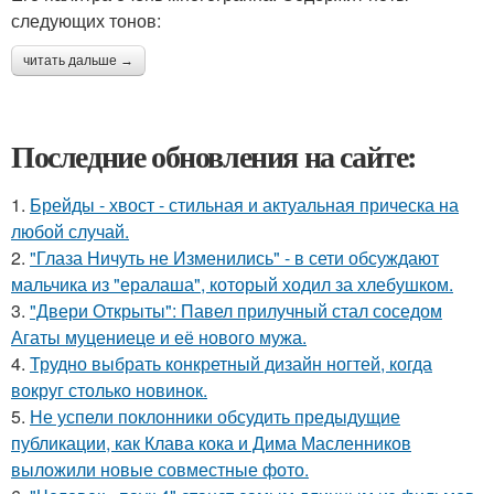
следующих тонов:
читать дальше →
Последние обновления на сайте:
1.
Брейды - хвост - стильная и актуальная прическа на
любой случай.
2.
"Глаза Ничуть не Изменились" - в сети обсуждают
мальчика из "ералаша", который ходил за хлебушком.
3.
"Двери Открыты": Павел прилучный стал соседом
Агаты муцениеце и её нового мужа.
4.
Трудно выбрать конкретный дизайн ногтей, когда
вокруг столько новинок.
5.
Не успели поклонники обсудить предыдущие
публикации, как Клава кока и Дима Масленников
выложили новые совместные фото.