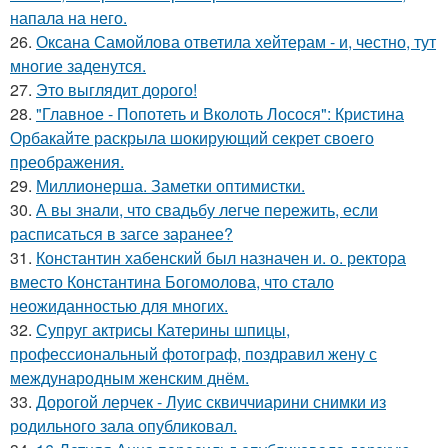
напала на него.
26.
Оксана Самойлова ответила хейтерам - и, честно, тут
многие заденутся.
27.
Это выглядит дорого!
28.
"Главное - Попотеть и Вколоть Лосося": Кристина
Орбакайте раскрыла шокирующий секрет своего
преображения.
29.
Миллионерша. Заметки оптимистки.
30.
А вы знали, что свадьбу легче пережить, если
расписаться в загсе заранее?
31.
Константин хабенский был назначен и. о. ректора
вместо Константина Богомолова, что стало
неожиданностью для многих.
32.
Супруг актрисы Катерины шпицы,
профессиональный фотограф, поздравил жену с
международным женским днём.
33.
Дорогой лерчек - Луис сквиччиарини снимки из
родильного зала опубликовал.