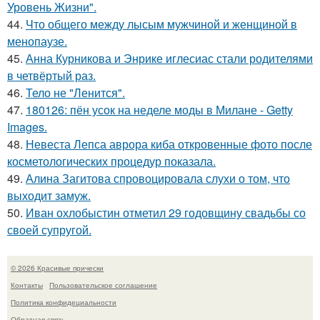
Уровень Жизни".
44.
Что общего между лысым мужчиной и женщиной в
менопаузе.
45.
Анна Курникова и Энрике иглесиас стали родителями
в четвёртый раз.
46.
Тело не "Ленится".
47.
180126: пён усок на неделе моды в Милане - Getty
Images.
48.
Невеста Лепса аврора киба откровенные фото после
косметологических процедур показала.
49.
Алина Загитова спровоцировала слухи о том, что
выходит замуж.
50.
Иван охлобыстин отметил 29 годовщину свадьбы со
своей супругой.
© 2026 Красивые прически
Контакты
Пользовательское соглашение
Политика конфидециальности
Обратная связь