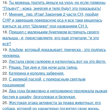
16.
Ты можешь тратить деньги на уход, но если гормоны
"Плывут" - кожа, энергия и тело будут это показывать!
17.
Мнения_ пкр. Итак! Закончив 2 части СН, пройдя
СНР и завершив прекрасную рса я все таки решилась
взяться за этот "Шедевр" под названием СН 3.
18.
Пришел с маленьким букетиком встречать своего
малыша - и, представляете, его еще отчитали: "и это
всё?
19.
Альбом, который доказывает: прическа - это подпись
человека.
20.
Листала свою галерею и наткнулась вот на это фото.
21.
Ряшка. Три дня и три ночи шла таяна.
22.
Катерина и колодец забвения.
23.
С великой пасхой, с прекрасным светлым
праздником!
24.
Два года безмолвно и неподвижно пролежала рыжая
бестия в шкафу, безголовая и безрукая.
25.
Жестокая атака активиста за права животных: его
собака, которой он характерно посвятил свою жизнь,