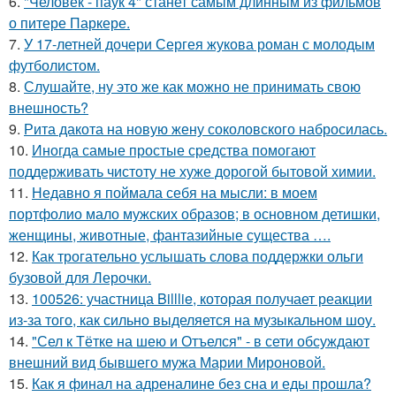
6.
"Человек - паук 4" станет самым длинным из фильмов
о питере Паркере.
7.
У 17-летней дочери Сергея жукова роман с молодым
футболистом.
8.
Слушайте, ну это же как можно не принимать свою
внешность?
9.
Рита дакота на новую жену соколовского набросилась.
10.
Иногда самые простые средства помогают
поддерживать чистоту не хуже дорогой бытовой химии.
11.
Недавно я поймала себя на мысли: в моем
портфолио мало мужских образов; в основном детишки,
женщины, животные, фантазийные существа ….
12.
Как трогательно услышать слова поддержки ольги
бузовой для Лерочки.
13.
100526: участница Billlie, которая получает реакции
из-за того, как сильно выделяется на музыкальном шоу.
14.
"Сел к Тётке на шею и Отъелся" - в сети обсуждают
внешний вид бывшего мужа Марии Мироновой.
15.
Как я финал на адреналине без сна и еды прошла?