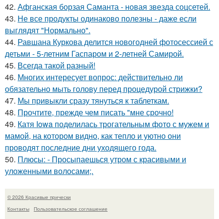
42.
Афганская борзая Саманта - новая звезда соцсетей.
43.
Не все продукты одинаково полезны - даже если
выглядят "Нормально".
44.
Равшана Куркова делится новогодней фотосессией с
детьми - 5-летним Гаспаром и 2-летней Самирой.
45.
Всегда такой разный!
46.
Многих интересует вопрос: действительно ли
обязательно мыть голову перед процедурой стрижки?
47.
Мы привыкли сразу тянуться к таблеткам.
48.
Прочтите, прежде чем писать "мне срочно!
49.
Катя Iowa поделилась трогательным фото с мужем и
мамой, на котором видно, как тепло и уютно они
проводят последние дни уходящего года.
50.
Плюсы: - Просыпаешься утром с красивыми и
уложенными волосами;.
© 2026 Красивые прически
Контакты
Пользовательское соглашение