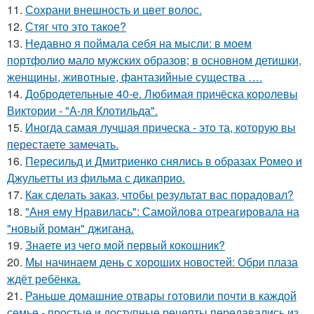
11.
Сохрани внешность и цвет волос.
12.
Стяг что это такое?
13.
Недавно я поймала себя на мысли: в моем
портфолио мало мужских образов; в основном детишки,
женщины, животные, фантазийные существа ….
14.
Добродетельные 40-е. Любимая причёска королевы
Виктории - "А-ля Клотильда".
15.
Иногда самая лучшая прическа - это та, которую вы
перестаете замечать.
16.
Пересильд и Дмитриенко снялись в образах Ромео и
Джульетты из фильма с дикаприо.
17.
Как сделать заказ, чтобы результат вас порадовал?
18.
"Аня ему Нравилась": Самойлова отреагировала на
"новый роман" джигана.
19.
Знаете из чего мой первый кокошник?
20.
Мы начинаем день с хороших новостей: Обри плаза
ждёт ребёнка.
21.
Раньше домашние отвары готовили почти в каждой
семье - простые и доступные рецепты передавались из