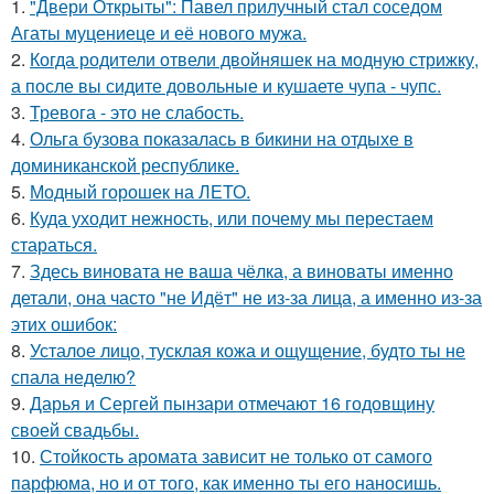
1.
"Двери Открыты": Павел прилучный стал соседом
Агаты муцениеце и её нового мужа.
2.
Когда родители отвели двойняшек на модную стрижку,
а после вы сидите довольные и кушаете чупа - чупс.
3.
Тревога - это не слабость.
4.
Ольга бузова показалась в бикини на отдыхе в
доминиканской республике.
5.
Модный горошек на ЛЕТО.
6.
Куда уходит нежность, или почему мы перестаем
стараться.
7.
Здесь виновата не ваша чёлка, а виноваты именно
детали, она часто "не Идёт" не из-за лица, а именно из-за
этих ошибок:
8.
Усталое лицо, тусклая кожа и ощущение, будто ты не
спала неделю?
9.
Дарья и Сергей пынзари отмечают 16 годовщину
своей свадьбы.
10.
Стойкость аромата зависит не только от самого
парфюма, но и от того, как именно ты его наносишь.