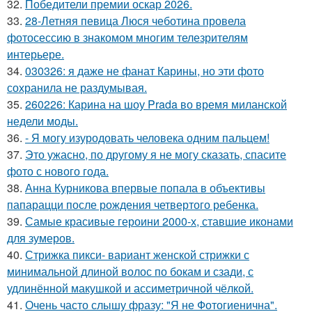
32.
Победители премии оскар 2026.
33.
28-Летняя певица Люся чеботина провела
фотосессию в знакомом многим телезрителям
интерьере.
34.
030326: я даже не фанат Карины, но эти фото
сохранила не раздумывая.
35.
260226: Карина на шоу Prada во время миланской
недели моды.
36.
- Я могу изуродовать человека одним пальцем!
37.
Это ужасно, по другому я не могу сказать, спасите
фото с нового года.
38.
Анна Курникова впервые попала в объективы
папарацци после рождения четвертого ребенка.
39.
Самые красивые героини 2000-х, ставшие иконами
для зумеров.
40.
Стрижка пикси- вариант женской стрижки с
минимальной длиной волос по бокам и сзади, с
удлинённой макушкой и ассиметричной чёлкой.
41.
Очень часто слышу фразу: "Я не Фотогиенична".