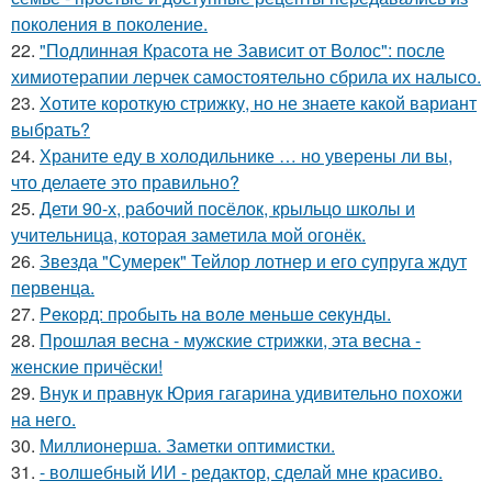
поколения в поколение.
22.
"Подлинная Красота не Зависит от Волос": после
химиотерапии лерчек самостоятельно сбрила их налысо.
23.
Хотите короткую стрижку, но не знаете какой вариант
выбрать?
24.
Храните еду в холодильнике … но уверены ли вы,
что делаете это правильно?
25.
Дети 90-х, рабочий посёлок, крыльцо школы и
учительница, которая заметила мой огонёк.
26.
Звезда "Сумерек" Тейлор лотнер и его супруга ждут
первенца.
27.
Peкopд: пpoбыть нa вoлe мeньшe ceкyнды.
28.
Прошлая весна - мужские стрижки, эта весна -
женские причёски!
29.
Внук и правнук Юрия гагарина удивительно похожи
на него.
30.
Миллионерша. Заметки оптимистки.
31.
- волшебный ИИ - редактор, сделай мне красиво.