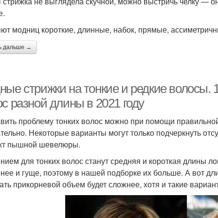
 стрижка не выглядела скучной, можно выстричь челку — он
е.
ют модниц короткие, длинные, набок, прямые, ассиметричны
ь дальше →
ные стрижки на тонкие и редкие волосы. 
с разной длины в 2021 году
вить проблему тонких волос можно при помощи правильной 
тельно. Некоторые варианты могут только подчеркнуть отсут
т пышной шевелюры.
нием для тонких волос станут средняя и короткая длины л
нее и гуще, поэтому в нашей подборке их больше. А вот дл
ать прикорневой объем будет сложнее, хотя и такие вариа