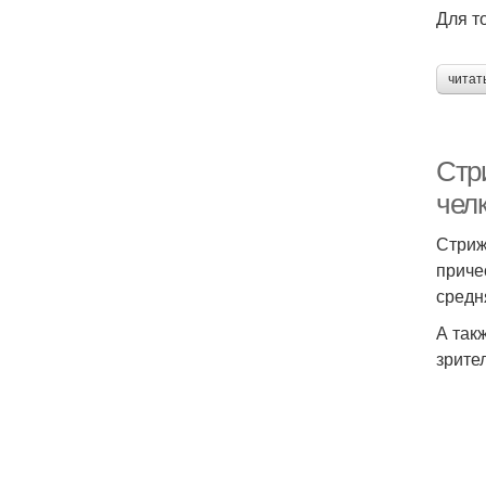
Для т
читат
Стри
чел
Стриж
приче
средн
А так
зрите