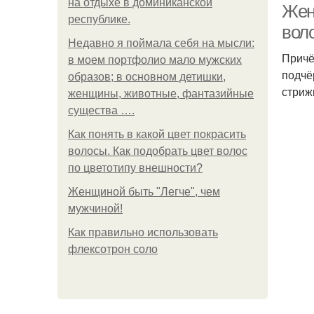
на отдыхе в доминиканской
Женс
республике.
вол
Недавно я поймала себя на мысли:
Причё
в моем портфолио мало мужских
подчё
образов; в основном детишки,
стриж
женщины, животные, фантазийные
существа ….
Как понять в какой цвет покрасить
волосы. Как подобрать цвет волос
по цветотипу внешности?
Женщиной быть "Легче", чем
мужчиной!
Как правильно использовать
флексотрон соло