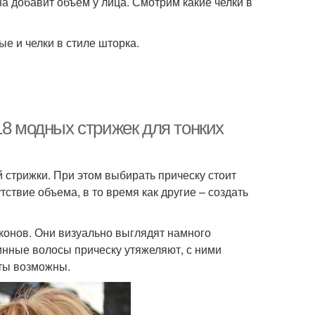
а добавит объем у лица. Смотрим какие челки в
е и челки в стиле шторка.
18 модных стрижек для тонких
стрижки. При этом выбирать прическу стоит
ствие объема, в то время как другие – создать
оконов. Они визуально выглядят намного
инные волосы прическу утяжеляют, с ними
нты возможны.