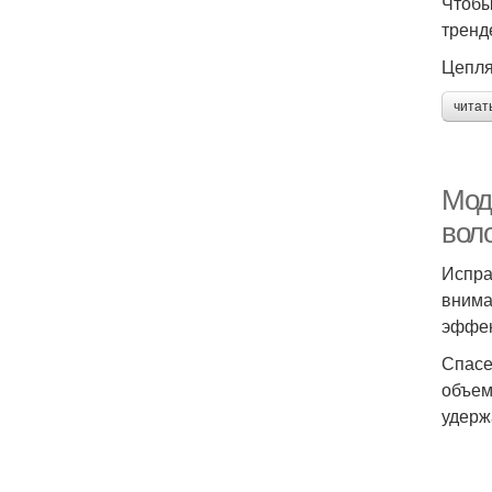
Чтобы
тренд
Цепля
читат
Мод
воло
Испра
внима
эффек
Спасе
объем
удерж