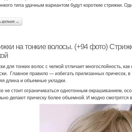
онкого типа удачным вариантом будут короткие стрижки. Одн
ь дальше →
жки на тонкие волосы. (+94 фото) Стриж
кой
ки для тонких волос с челкой отличает многослойность, ка
ски. ‍ Главное правило — избегать прилизанных причесок, в
яя длина и объемные укладки.
же не стоит ограничиваться однотонным окрашиванием, осо
льно делают прическу более объемной. И модно смотрятся в