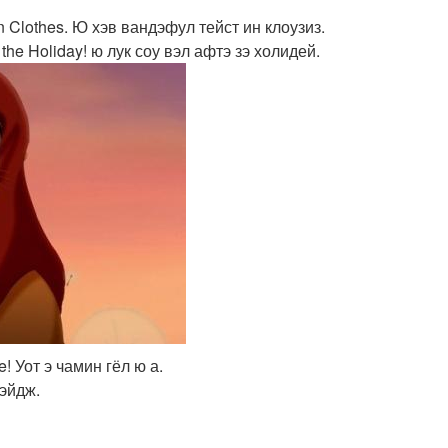
n Clothes. Ю хэв вандэфул тейст ин клоузиз.
the Holiday! ю лук соу вэл афтэ зэ холидей.
! Уот э чамин гёл ю а.
 эйдж.