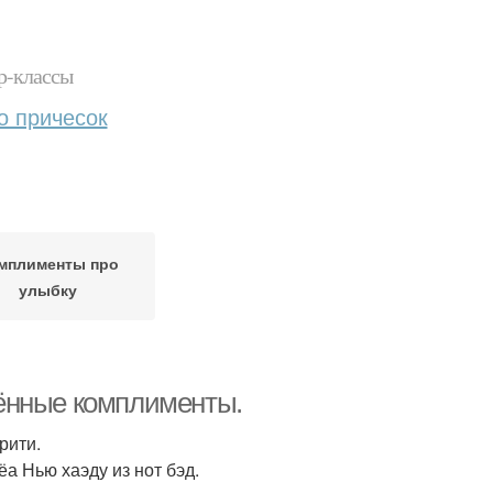
р-классы
о причесок
мплименты про
улыбку
ённые комплименты.
рити.
ёа Нью хаэду из нот бэд.