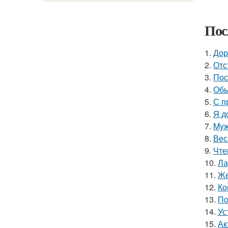
Пос
1.
Дор
2.
Отс
3.
Пос
4.
Обы
5.
С п
6.
Я д
7.
Myж
8.
Вес
9.
Чте
10.
Ла
11.
Же
12.
Ко
13.
По
14.
Ус
15.
Ак