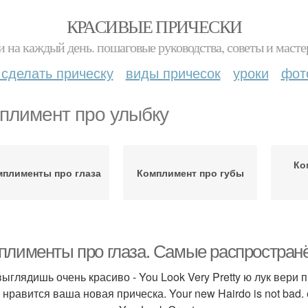
КРАСИВЫЕ ПРИЧЕСКИ
и на каждый день. пошаговые руководства, советы и масте
 сделать прическу
виды причесок
уроки
фот
плимент про улыбку
Ко
мплименты про глаза
Комплимент про губы
плименты про глаза. Самые распростран
выглядишь очень красиво - You Look Very Pretty ю лук вери п
 нравится ваша новая прическа. Your new Hairdo is not bad. 