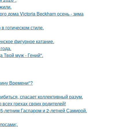
жили.
о дома Victoria Beckham осень - зима
в готическом стиле.
нское фигурное катание.
года.
 Твой муж - Гений".
ашину Времени"?
шибиться, спасает коллективный разум.
 всех грехах своих родителей!
 5-летним Гаспаром и 2-летней Самирой.
лосами;.