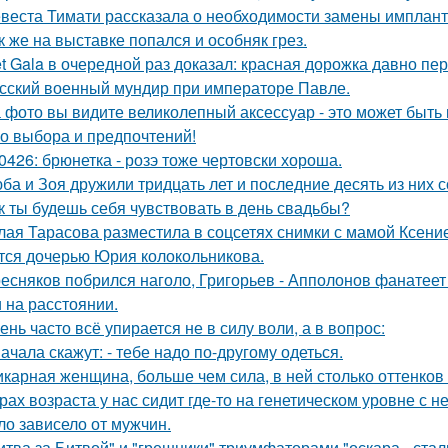
веста Тимати рассказала о необходимости замены импланто
к же на выставке попался и особняк грез.
t Gala в очередной раз доказал: красная дорожка давно пе
сский военный мундир при императоре Павле.
 фото вы видите великолепный аксессуар - это может быть к
о выбора и предпочтений!
0426: брюнетка - розэ тоже чертовски хороша.
ба и Зоя дружили тридцать лет и последние десять из них 
к ты будешь себя чувствовать в день свадьбы?
лая Тарасова разместила в соцсетях снимки с мамой Ксени
тся дочерью Юрия колокольникова.
есняков побрился наголо, Григорьев - Апполонов фанатеет
 на расстоянии.
ень часто всё упирается не в силу воли, а в вопрос:
ачала скажут: - тебе надо по-другому одеться.
карная женщина, больше чем сила, в ней столько оттенков 
рах возраста у нас сидит где-то на генетическом уровне 
ло зависело от мужчин.
итва за Битвой" и "грешники" триумфаторами "оскара - стал