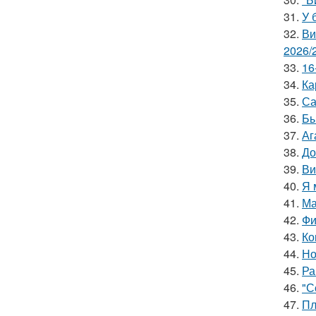
31.
У 
32.
Ви
2026/
33.
16
34.
Ка
35.
Са
36.
Бы
37.
Аг
38.
До
39.
Ви
40.
Я 
41.
Ма
42.
Фи
43.
Ко
44.
Но
45.
Ра
46.
"С
47.
Пл