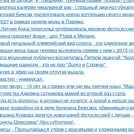
блогера валерии чекалкиной рак - страшный диагноз обнару
ктория Бекхэм презентовала новую коллекцию своего модног
2027 в рамках недели моды в Париже.
-Летняя Анна пересильд опубликовала дерзкую фотосессию 
рина покоряет фэшн - шоу Prada в Милане.
мый печальный олимпийский вид спорта - это одиночное же
вшая жена паши техника выложила снимки с ним с 2013-го 
ата муцениеце публично восхитилась Петром дрангой: "Когда
машние равиоли - это не про "Долго и Сложно".
нтер в эфир на своём отпуске вышла.
мастер - универсал.
гия чисел: - 10 лет за стрижку или где мы прячем нашу "М
гуристка Аделина сотникова мамой во второй раз стала.
гда есть вопросы, в которых не хочется, а порой и нельзя о
вые подробности в деле бруклина Бекхэма, обвинившего во
вшана Куркова делится новогодней фотосессией с детьми -
онеты Шекспира" (без субтитров).
юсы: - Просыпаешься утром с красивыми и уложенными во