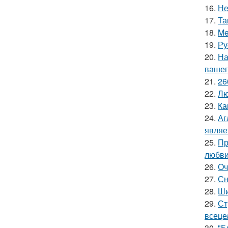
16.
Не
17.
Та
18.
Me
19.
Ру
20.
На
вашег
21.
26
22.
Лю
23.
Ка
24.
Аг
являе
25.
Пр
любви
26.
Оч
27.
Сн
28.
Ши
29.
Ст
всеце
30.
"Б