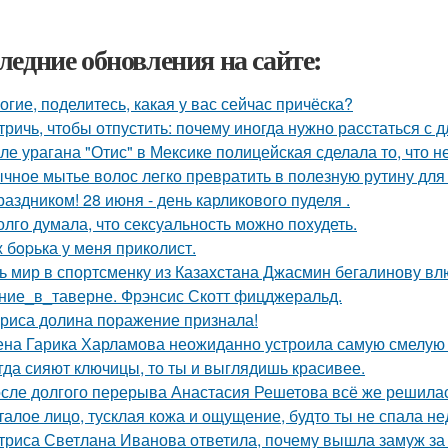
ледние обновления на сайте:
огие, поделитесь, какая у вас сейчас причёска?
тричь, чтобы отпустить: почему иногда нужно расстаться с д
ле урагана "Отис" в Мексике полицейская сделала то, что 
чное мытье волос легко превратить в полезную рутину для 
раздником! 28 июня - день карликового пуделя .
олго думала, что сексуальность можно похудеть.
 бopька у мeня приколист.
ь мир в спортсменку из Казахстана Джасмин бегалинову вл
ние_в_таверне. Фрэнсис Скотт фицджеральд.
риса долина поражение признала!
на Гарика Харламова неожиданно устроила самую смелую 
гда сияют ключицы, то ты и выглядишь красивее.
сле долгого перерыва Анастасия Решетова всё же решилас
талое лицо, тусклая кожа и ощущение, будто ты не спала н
триса Светлана Иванова ответила, почему вышла замуж за