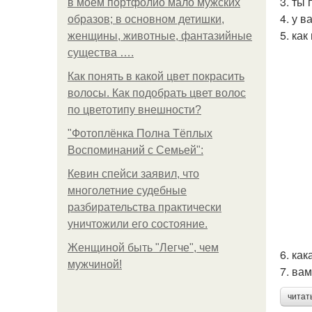
3. ты 
в моем портфолио мало мужских
4. у в
образов; в основном детишки,
5. как
женщины, животные, фантазийные
существа ….
Как понять в какой цвет покрасить
волосы. Как подобрать цвет волос
по цветотипу внешности?
"Фотоплёнка Полна Тёплых
Воспоминаний с Семьей":
Кевин спейси заявил, что
многолетние судебные
разбирательства практически
уничтожили его состояние.
Женщиной быть "Легче", чем
6. как
мужчиной!
7. вам
читат