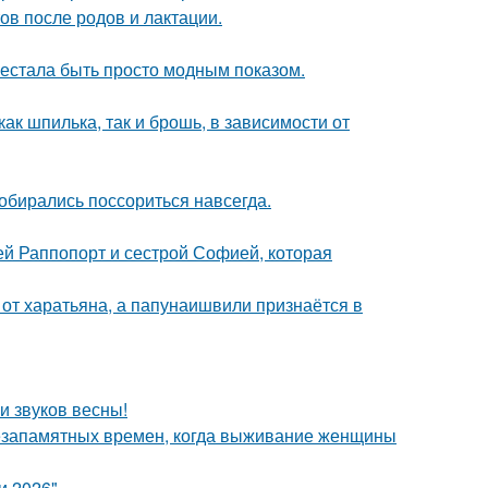
в после родов и лактации.
рестала быть просто модным показом.
ак шпилька, так и брошь, в зависимости от
собирались поссориться навсегда.
ей Раппопорт и сестрой Софией, которая
 от харатьяна, а папунаишвили признаётся в
и звуков весны!
с незапамятных времен, когда выживание женщины
и 2026".