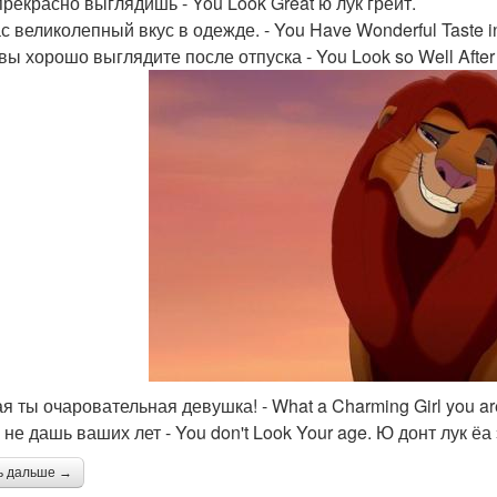
прекрасно выглядишь - You Look Great ю лук греит.
ас великолепный вкус в одежде. - You Have Wonderful Taste i
 вы хорошо выглядите после отпуска - You Look so Well After 
ая ты очаровательная девушка! - What a Charming Girl you are
 не дашь ваших лет - You don't Look Your age. Ю донт лук ёа
ь дальше →