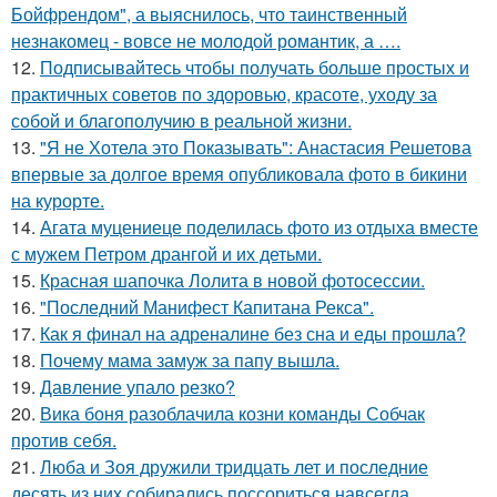
Бойфрендом", а выяснилось, что таинственный
незнакомец - вовсе не молодой романтик, а ….
12.
Подписывайтесь чтобы получать больше простых и
практичных советов по здоровью, красоте, уходу за
собой и благополучию в реальной жизни.
13.
"Я не Хотела это Показывать": Анастасия Решетова
впервые за долгое время опубликовала фото в бикини
на курорте.
14.
Агата муцениеце поделилась фото из отдыха вместе
с мужем Петром дрангой и их детьми.
15.
Красная шапочка Лолита в новой фотосессии.
16.
"Последний Манифест Капитана Рекса".
17.
Как я финал на адреналине без сна и еды прошла?
18.
Почему мама замуж за папу вышла.
19.
Давление упало резко?
20.
Вика боня разоблачила козни команды Собчак
против себя.
21.
Люба и Зоя дружили тридцать лет и последние
десять из них собирались поссориться навсегда.