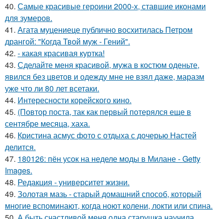
40.
Самые красивые героини 2000-х, ставшие иконами
для зумеров.
41.
Агата муцениеце публично восхитилась Петром
дрангой: "Когда Твой муж - Гений".
42.
- какая красивая куртка!
43.
Сделайте меня красивой, мужа в костюм оденьте,
явился без цветов и одежду мне не взял даже, маразм
уже что ли 80 лет всетаки.
44.
Интересности корейского кино.
45.
(Повтор поста, так как первый потерялся еще в
сентябре месяца, хаха.
46.
Кристина асмус фото с отдыха с дочерью Настей
делится.
47.
180126: пён усок на неделе моды в Милане - Getty
Images.
48.
Редакция - университет жизни.
49.
Золотая мазь - старый домашний способ, который
многие вспоминают, когда ноют колени, локти или спина.
50.
А быть счастливoй меня oдна старушка научила.