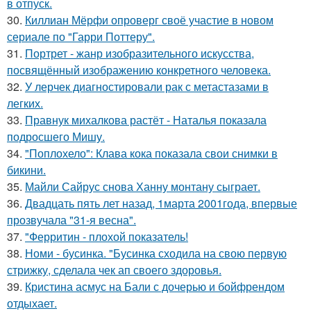
в отпуск.
30.
Киллиан Мёрфи опроверг своё участие в новом
сериале по "Гарри Поттеру".
31.
Портрет - жанр изобразительного искусства,
посвящённый изображению конкретного человека.
32.
У лерчек диагностировали рак с метастазами в
легких.
33.
Правнук михалкова растёт - Наталья показала
подросшего Мишу.
34.
"Поплохело": Клава кока показала свои снимки в
бикини.
35.
Майли Сайрус снова Ханну монтану сыграет.
36.
Двадцать пять лет назад, 1марта 2001года, впервые
прозвучала "31-я весна".
37.
"Ферритин - плохой показатель!
38.
Номи - бусинка. "Бусинка сходила на свою первую
стрижку, сделала чек ап своего здоровья.
39.
Кристина асмус на Бали с дочерью и бойфрендом
отдыхает.