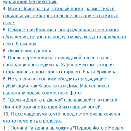
украинский беспилотник.
4.
Мама Оливера три, который погиб, разместила в
социальных сетях трогательное послание в память о
сыне.
5.
Семилетняя Кристина, пострадавшая от жестокого
обращения, не узнала родную маму, когда та приехала к
ней в больницу.
6.
Ли женщина должна.
7.
После церемонии на голивудской аллее славы,
папарацци проследили за Харпер Бекхэм, которая
отправилась в дом своего старшего брата бруклина.
8.
Не успели поклонники обсудить предыдущие
публикации, как Клава кока и Дима Масленников
выложили новые совместные фото.
9.
"Долгая Дорога в Дюнах" с выдающейся актрисой
Лилитой озолиней в одной из главных ролей.
10.
Я всё чаще думаю, что перед летом очень хочется
что-то поменять в волосах.
11.
Полина Гагарина выложила "Первое Фото с Новым