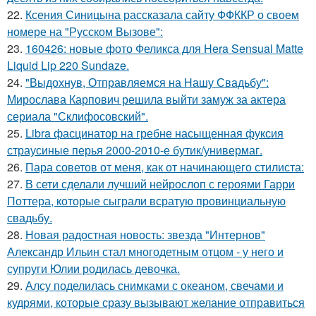
22.
Ксения Синицына рассказала сайту ФФККР о своем
номере на "Русском Вызове":
23.
160426: новые фото Феликса для Hera Sensual Matte
Liquid Lip 220 Sundaze.
24.
"Выдохнув, Отправляемся на Нашу Свадьбу":
Мирослава Карпович решила выйти замуж за актера
сериала "Склифосовский".
25.
Libra фасцинатор на гребне насыщенная фуксия
страусиные перья 2000-2010-е бутик/универмаг.
26.
Пара советов от меня, как от начинающего стилиста:
27.
В сети сделали лучший нейрослоп с героями Гарри
Поттера, которые сыграли всратую провинциальную
свадьбу.
28.
Новая радостная новость: звезда "Интернов"
Александр Ильин стал многодетным отцом - у него и
супруги Юлии родилась девочка.
29.
Алсу поделилась снимками с океаном, свечами и
кудрями, которые сразу вызывают желание отправиться