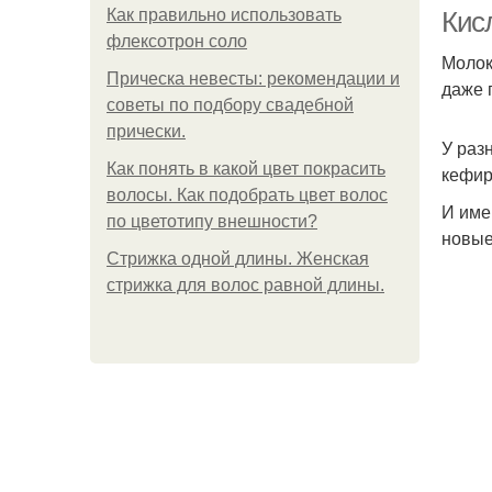
Как правильно использовать
Кис
флексотрон соло
Молок
Прическа невесты: рекомендации и
даже 
советы по подбору свадебной
прически.
У раз
Как понять в какой цвет покрасить
кефир
волосы. Как подобрать цвет волос
И име
по цветотипу внешности?
новые
Стрижка одной длины. Женская
стрижка для волос равной длины.