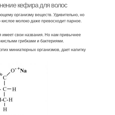
кислотой
енение кефира для волос
ющему организму веществ. Удивительно, но
о кислое молоко даже превосходит парное.
мы с гликолевой
Кислота для волос
кислотой
я имеет свои названия. Но нам привычнее
о-кислыми грибками и бактериями.
этих миниатюрных организмов, дает напитку