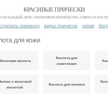
КРАСИВЫЕ ПРИЧЕСКИ
и на каждый день. пошаговые руководства, советы и масте
 сделать прическу
виды причесок
уроки
фот
лота для кожи
Кислота для
Молочная кислота
Кис
осветления
Пилинг с молочной
Кис
Кислота для пилинга
кислотой
Кре
Кислоты для лица
Гликолевая кислота