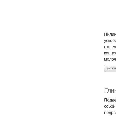
Пилин
ускор
отшел
конце
молоч
читат
Гли
Подде
собой
подра