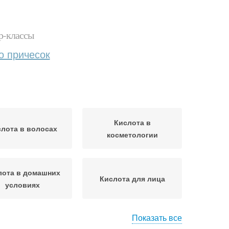
р-классы
о причесок
Кислота в
лота в волосах
косметологии
лота в домашних
Кислота для лица
условиях
Показать все
м с гликолевой
Кислота для лиц