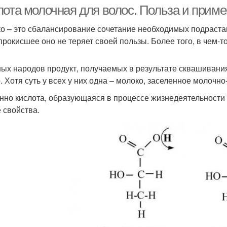
лота молочная для волос. Польза и прим
о – это сбалансирование сочетание необходимых подраста
прокисшее оно не теряет своей пользы. Более того, в чем-т
Кислоты в
Кре
Средство на кожу
косметологии
ных народов продукт, получаемых в результате сквашивани
. Хотя суть у всех у них одна – молоко, заселенное молочн
нно кислота, образующаяся в процессе жизнедеятельности 
Действие на кожу
 свойства.