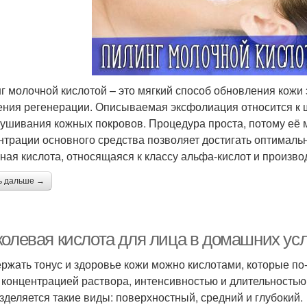
г молочной кислотой – это мягкий способ обновления кожи 
ения регенерации. Описываемая эксфолиация относится 
ушивания кожных покровов. Процедура проста, потому её
нтрации основного средства позволяет достигать оптималь
ная кислота, относящаяся к классу альфа-кислот и произв
ь дальше →
колевая кислота для лица в домашних усл
ржать тонус и здоровье кожи можно кислотами, которые по
 концентрацией раствора, интенсивностью и длительностью
зделяется такие виды: поверхностный, средний и глубокий.