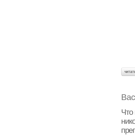
читат
Вас
Что
ник
пре