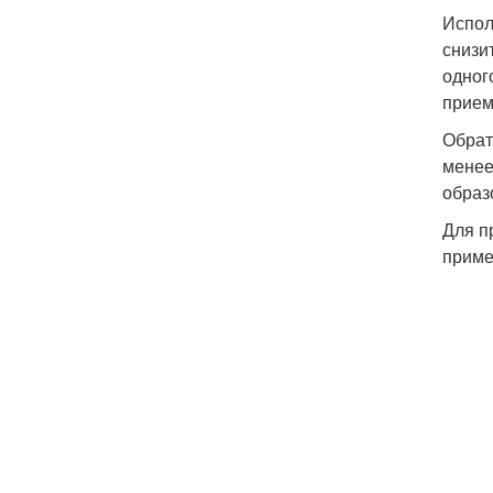
Испол
снизи
одног
прием
Обрат
менее
образ
Для п
приме