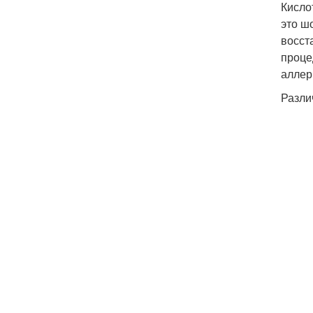
Кисло
это ш
восст
проце
аллер
Разли