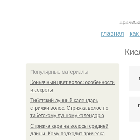
прическ
главная
как
Кис
Популярные материалы
Коньячный цвет волос: особенности
и секреты
Тибетский лунный календарь
стрижки волос. Стрижка волос по
тибетскому лунному календарю
Стрижка каре на волосы средней
длины. Кому подходит прическа