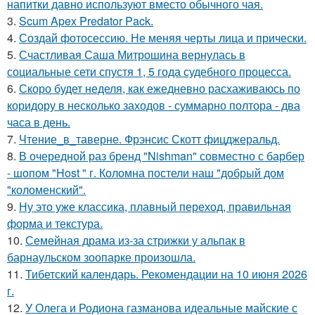
напитки давно используют вместо обычного чая.
3.
Scum Apex Predator Pack.
4.
Создай фотосессию. Не меняя черты лица и прически.
5.
Счастливая Саша Митрошина вернулась в
социальные сети спустя 1, 5 года судебного процесса.
6.
Скоро будет неделя, как ежедневно расхаживаюсь по
коридору в несколько заходов - суммарно полтора - два
часа в день.
7.
Чтение_в_таверне. Фрэнсис Скотт фицджеральд.
8.
В очередной раз бренд "Nishman" совместно с барбер
- шопом "Host " г. Коломна постели наш "добрый дом
"коломенский".
9.
Ну это уже классика, плавный переход, правильная
форма и текстура.
10.
Семейная драма из-за стрижки у альпак в
барнаульском зоопарке произошла.
11.
Тибетский календарь. Рекомендации на 10 июня 2026
г.
12.
У Олега и Родиона газманова идеальные майские с