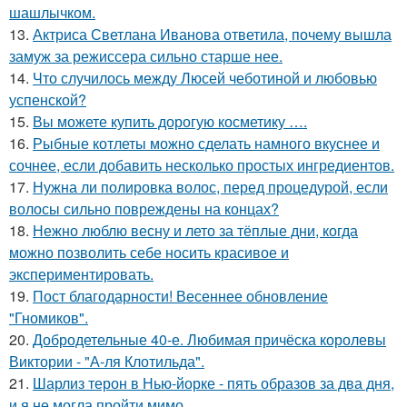
шашлычком.
13.
Актриса Светлана Иванова ответила, почему вышла
замуж за режиссера сильно старше нее.
14.
Что случилось между Люсей чеботиной и любовью
успенской?
15.
Вы можете купить дорогую косметику ….
16.
Рыбные котлеты можно сделать намного вкуснее и
сочнее, если добавить несколько простых ингредиентов.
17.
Нужна ли полировка волос, перед процедурой, если
волосы сильно повреждены на концах?
18.
Нежно люблю весну и лето за тёплые дни, когда
можно позволить себе носить красивое и
экспериментировать.
19.
Пост благодарности! Весеннее обновление
"Гномиков".
20.
Добродетельные 40-е. Любимая причёска королевы
Виктории - "А-ля Клотильда".
21.
Шарлиз терон в Нью-йорке - пять образов за два дня,
и я не могла пройти мимо.