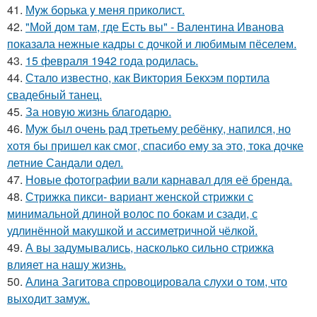
41.
Мyж борька y меня приколист.
42.
"Мой дом там, где Есть вы" - Валентина Иванова
показала нежные кадры с дочкой и любимым пёселем.
43.
15 февраля 1942 года родилась.
44.
Стало известно, как Виктория Бекхэм портила
свадебный танец.
45.
За новyю жизнь благодарю.
46.
Муж был очень рад третьему ребёнку, напился, но
хотя бы пришел как смог, спасибо ему за это, тока дочке
летние Сандали одел.
47.
Новые фотографии вали карнавал для её бренда.
48.
Стрижка пикси- вариант женской стрижки с
минимальной длиной волос по бокам и сзади, с
удлинённой макушкой и ассиметричной чёлкой.
49.
А вы задумывались, насколько сильно стрижка
влияет на нашу жизнь.
50.
Алина Загитова спровоцировала слухи о том, что
выходит замуж.