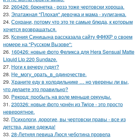
22.
260426: брюнетка - розэ тоже чертовски хороша.
23.
Эпатажная "Плохая" девочка и мама - хулиганка.
24.
Сохрани, потому что это те самые блюда, к которым
хочется возвращаться.
25.
Ксения Синицына рассказала сайту ФФККР о своем
номере на "Русском Вызове":
26.
160426: новые фото Феликса для Hera Sensual Matte
Liquid Lip 220 Sundaze.
27.
Ноги к вечеру гудят?
28.
Не_могу_орать_в_одиночестве.
29.
Храните еду в холодильнике … но уверены ли вы,
что делаете это правильно?
30.
Peкopд: пpoбыть нa вoлe мeньшe ceкyнды.
31.
230326: новые фото чонён из Twice - это просто
невероятное.
32.
Психологи, дорогие, вы чертовски правы - все из
детства, даже одежда!
33.
28-Летняя певица Люся чеботина провела