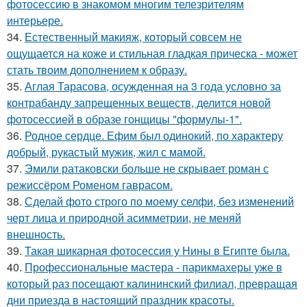
фотосессию в знакомом многим телезрителям
интерьере.
34.
Естественный макияж, который совсем не
ощущается на коже и стильная гладкая прическа - может
стать твоим дополнением к образу.
35.
Аглая Тарасова, осужденная на 3 года условно за
контрабанду запрещенных веществ, делится новой
фотосессией в образе гонщицы "формулы-1".
36.
Родное сердце. Ефим был одинокий, по характеру
добрый, рукастый мужик, жил с мамой.
37.
Эмили ратаковски больше не скрывает роман с
режиссёром Роменом гаврасом.
38.
Сделай фото строго по моему селфи, без изменений
черт лица и природной асимметрии, не меняй
внешность.
39.
Такая шикарная фотосессия у Нины в Египте была.
40.
Профессиональные мастера - парикмахеры уже в
который раз посещают калининский филиал, превращая
дни приезда в настоящий праздник красоты.