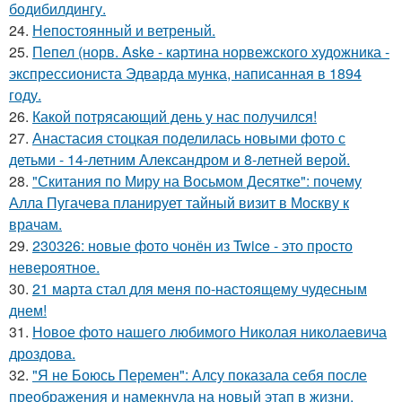
бодибилдингу.
24.
Непостоянный и ветреный.
25.
Пепел (норв. Aske - картина норвежского художника -
экспрессиониста Эдварда мунка, написанная в 1894
году.
26.
Какой потрясающий день у нас получился!
27.
Анастасия стоцкая поделилась новыми фото с
детьми - 14-летним Александром и 8-летней верой.
28.
"Скитания по Миру на Восьмом Десятке": почему
Алла Пугачева планирует тайный визит в Москву к
врачам.
29.
230326: новые фото чонён из Twice - это просто
невероятное.
30.
21 марта стал для меня по-настоящему чудесным
днем!
31.
Новое фото нашего любимого Николая николаевича
дроздова.
32.
"Я не Боюсь Перемен": Алсу показала себя после
преображения и намекнула на новый этап в жизни.