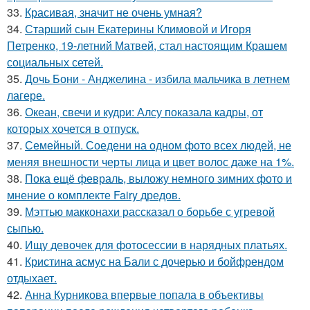
33.
Красивая, значит не очень умная?
34.
Старший сын Екатерины Климовой и Игоря
Петренко, 19-летний Матвей, стал настоящим Крашем
социальных сетей.
35.
Дочь Бони - Анджелина - избила мальчика в летнем
лагере.
36.
Океан, свечи и кудри: Алсу показала кадры, от
которых хочется в отпуск.
37.
Семейный. Соедени на одном фото всех людей, не
меняя внешности черты лица и цвет волос даже на 1%.
38.
Пока ещё февраль, выложу немного зимних фото и
мнение о комплекте Fairy дредов.
39.
Мэттью макконахи рассказал о борьбе с угревой
сыпью.
40.
Ищу девочек для фотосессии в нарядных платьях.
41.
Кристина асмус на Бали с дочерью и бойфрендом
отдыхает.
42.
Анна Курникова впервые попала в объективы