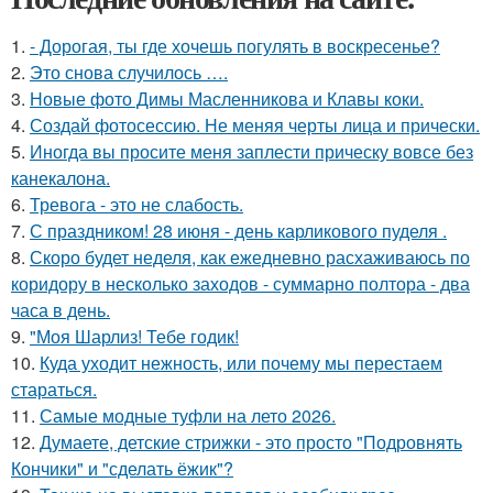
1.
- Дорогая, ты где хочешь погулять в воскресенье?
2.
Это снова случилось ….
3.
Новые фото Димы Масленникова и Клавы коки.
4.
Создай фотосессию. Не меняя черты лица и прически.
5.
Иногда вы просите меня заплести прическу вовсе без
канекалона.
6.
Тревога - это не слабость.
7.
С праздником! 28 июня - день карликового пуделя .
8.
Скоро будет неделя, как ежедневно расхаживаюсь по
коридору в несколько заходов - суммарно полтора - два
часа в день.
9.
"Моя Шарлиз! Тебе годик!
10.
Куда уходит нежность, или почему мы перестаем
стараться.
11.
Самые модные туфли на лето 2026.
12.
Думаете, детские стрижки - это просто "Подровнять
Кончики" и "сделать ёжик"?