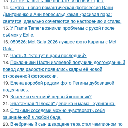
13.
Так же на выставке попался и особняк грез.
14.
С утра - новая романтическая фотосессия Вани
Дмитриенко и Ани пересильд какая красивая пара:
светятся, идеально сочетаются по настроению и стилю.
15.
У Frame Tamer возникли проблемы с рукой после
съёмок у Exile.
16.
050526: Met Gala 2026 лучшее фото Карины с Met
Gala.
17.
Часть 3. "Кто тут в цари последний?
18.
Поклонники Насти ивлеевой получили долгожданный
повод для радости: появились кадры её новой
откровенной фотосессии.
19.
Елена воробей редким фото Регины дубовицкой
поделилась.
20.
Знаете из чего мой первый кокошник?
21.
Эпатажная "Плохая" девочка и мама - хулиганка.
22.
С такими соседями можно чувствовать себя
защищённой в любой беде.
23.
Внебрачный сын шварценеггера стал чемпионом по