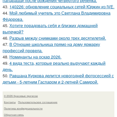
папарацци после рождения четвертого ребенка.
43.
140226: обновление социальных сетей Юджин из IVE.
44.
Мой любимый учитель это Светлана Владимировна
Фёдорова.
45.
Хотите порадовать себя и близких домашней
выпечкой?
46.
Разрыв между снимками около трех десятилетий.
47.
В Отношке школьница прямо на дому ярмарку
профессий провела.
48.
Номинанты на оскар 2026.
49.
4 вида теста, которые реально выручают каждый
день.
50.
Равшана Куркова делится новогодней фотосессией с
детьми - 5-летним Гаспаром и 2-летней Самирой.
© 2026 Красивые прически
Контакты
Пользовательское соглашение
Политика конфидециальности
Обратная связь