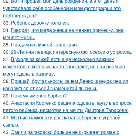
32.
Вот и прошел мой день рождения, в этот день я
чувствовала себя особенной и мои фотографии это
подтверждают!
33.
Ребенок девочку толкнул.
34.
Говорят, что когда женщина меняет прическу, она
меняет жизнь.
35.
Продам из личной коллекции:
36.
28-Летняя певица интересную фотосессию устроила.
37.
В уходе за кожей есть ещё несколько важных
моментов, о которых часто забывают, но они реально
могут сделать разницу:
38.
Прощай, брутальность: зачем Денис шведов решил
избавиться от своей знаменитой лысины.
39.
Почему именно барбер?
40.
Анастасия Костенко решила сделать паузу в вопросе
пятого ребенка, несмотря на мечты Дмитрия Тарасова!
41.
Мэттью макконахи рассказал о борьбе с угревой
сыпью.
42.
Эмили ратаковски больше не скрывает роман с