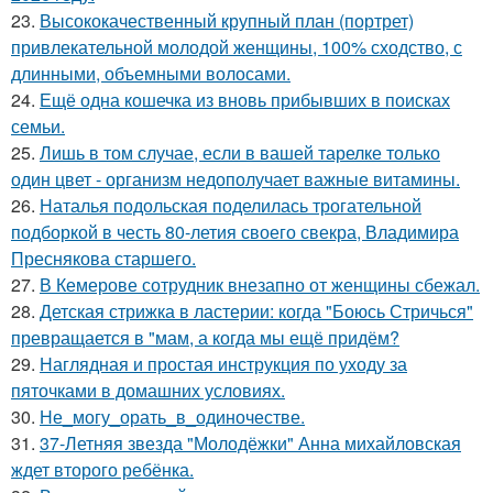
23.
Высококачественный крупный план (портрет)
привлекательной молодой женщины, 100% сходство, с
длинными, объемными волосами.
24.
Ещё одна кошечка из вновь прибывших в поисках
семьи.
25.
Лишь в том случае, если в вашей тарелке только
один цвет - организм недополучает важные витамины.
26.
Наталья подольская поделилась трогательной
подборкой в честь 80-летия своего свекра, Владимира
Преснякова старшего.
27.
В Кемерове сотрудник внезапно от женщины сбежал.
28.
Детская стрижка в ластерии: когда "Боюсь Стричься"
превращается в "мам, а когда мы ещё придём?
29.
Наглядная и простая инструкция по уходу за
пяточками в домашних условиях.
30.
Не_могу_орать_в_одиночестве.
31.
37-Летняя звезда "Молодёжки" Анна михайловская
ждет второго ребёнка.