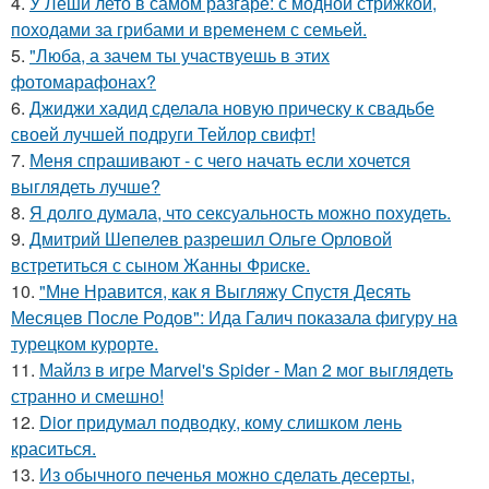
4.
У Леши лето в самом разгаре: с модной стрижкой,
походами за грибами и временем с семьей.
5.
"Люба, а зачем ты участвуешь в этих
фотомарафонах?
6.
Джиджи хадид сделала новую прическу к свадьбе
своей лучшей подруги Тейлор свифт!
7.
Меня спрашивают - с чего начать если хочется
выглядеть лучше?
8.
Я долго думала, что сексуальность можно похудеть.
9.
Дмитрий Шепелев разрешил Ольге Орловой
встретиться с сыном Жанны Фриске.
10.
"Мне Нравится, как я Выгляжу Спустя Десять
Месяцев После Родов": Ида Галич показала фигуру на
турецком курорте.
11.
Майлз в игре Marvel's Spider - Man 2 мог выглядеть
странно и смешно!
12.
Dior придумал подводку, кому слишком лень
краситься.
13.
Из обычного печенья можно сделать десерты,