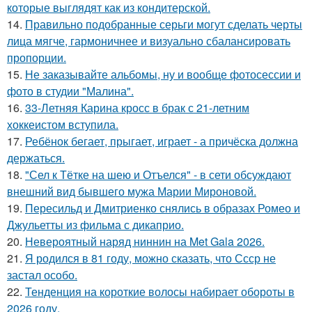
которые выглядят как из кондитерской.
14.
Правильно подобранные серьги могут сделать черты
лица мягче, гармоничнее и визуально сбалансировать
пропорции.
15.
Не заказывайте альбомы, ну и вообще фотосессии и
фото в студии "Малина".
16.
33-Летняя Карина кросс в брак с 21-летним
хоккеистом вступила.
17.
Ребёнок бегает, прыгает, играет - а причёска должна
держаться.
18.
"Сел к Тётке на шею и Отъелся" - в сети обсуждают
внешний вид бывшего мужа Марии Мироновой.
19.
Пересильд и Дмитриенко снялись в образах Ромео и
Джульетты из фильма с дикаприо.
20.
Невероятный наряд ниннин на Met Gala 2026.
21.
Я родился в 81 году, можно сказать, что Ссср не
застал особо.
22.
Тенденция на короткие волосы набирает обороты в
2026 году.