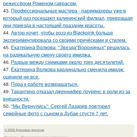
режиссёром Роменом гаврасом.
43.
Профессиональные мастера - парикмахеры уже в
который раз посещают калининский филиал, превращая
дни приезда в настоящий праздник красоты.
44.
Автор хочет, чтобы розэ из Blackpink больше
экспериментировала со своими причёсками и стилем.
45.
Екатерина Волкова, "Звезда"Ворониных" решилась
на радикальную смену своего имиджа.
46.
Разрыв между снимками около трех десятилетий.
47.
Екатерина Волкова кардинально сменила имидж:
оценили не все.
48.
Пора к работе возвращаться.
49.
Тарантино отказал дженнифер лоуренс в роли из-за
внешности.
50.
"Мы Вернулись": Сергей Лазарев повторил
семейные фото с сыном в Дубае спустя 7 лет.
© 2026 Красивые прически