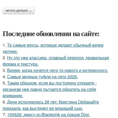
читать дальше →
Последние обновления на сайте:
1.
Те самые вкусы, которые делают обычный вечер
уютнее.
2.
Ну это уже классика, плавный переход, правильная
форма и текстура.
3.
Время, когда хочется чего-то нового и интересного.
4.
Самые модные туфли на лето 2026.
5.
Таким образом, если вы постоянно отекаете -
организм уже давно пытается обратить на себя
внимание.
6.
Дени исполнилось 28 лет: Кристина Орбакайте
показала, как выглядит ее младший сын.
7.
150526: джису из Blackpink на показе Dior.