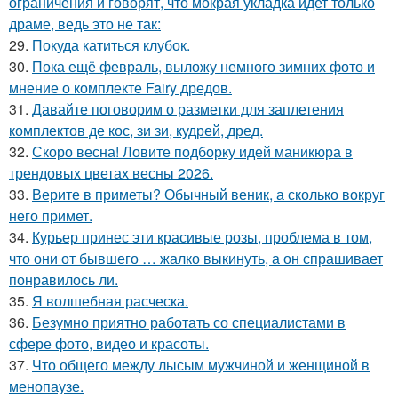
ограничения и говорят, что мокрая укладка идет только
драме, ведь это не так:
29.
Покуда катиться клубок.
30.
Пока ещё февраль, выложу немного зимних фото и
мнение о комплекте Fairy дредов.
31.
Давайте поговорим о разметки для заплетения
комплектов де кос, зи зи, кудрей, дред.
32.
Скоро весна! Ловите подборку идей маникюра в
трендовых цветах весны 2026.
33.
Верите в приметы? Обычный веник, а сколько вокруг
него примет.
34.
Курьер принес эти красивые розы, проблема в том,
что они от бывшего … жалко выкинуть, а он спрашивает
понравилось ли.
35.
Я волшебная расческа.
36.
Безумно приятно работать со специалистами в
сфере фото, видео и красоты.
37.
Что общего между лысым мужчиной и женщиной в
менопаузе.