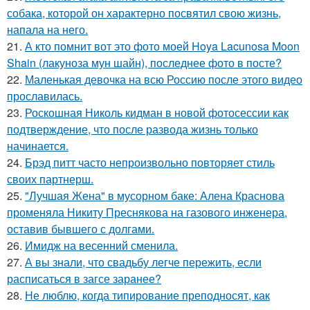
собака, которой он характерно посвятил свою жизнь,
напала на него.
21.
А кто помнит вот это фото моей Hoya Lacunosa Moon
Shain (лакуноза мун шайн), последнее фото в посте?
22.
Маленькая девочка на всю Россию после этого видео
прославилась.
23.
Роскошная Николь кидман в новой фотосессии как
подтверждение, что после развода жизнь только
начинается.
24.
Брэд питт часто непроизвольно повторяет стиль
своих партнерш.
25.
"Лучшая Жена" в мусорном баке: Алена Краснова
променяла Никиту Преснякова на газового инженера,
оставив бывшего с долгами.
26.
Имидж на весенний сменила.
27.
А вы знали, что свадьбу легче пережить, если
расписаться в загсе заранее?
28.
Не люблю, когда типирование преподносят, как