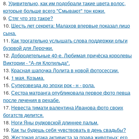
8.
Удивительно, как им подобрали такие цвета волос,
которые больше всего "Смывают" тон кожи.
9.
Стяг что это такое?
10.
Шесть лет секрета: Малахов впервые показал лицо
сына.
11.
Как трогательно услышать слова поддержки ольги
бузовой для Лерочки.
12.
Добродетельные 40-е. Любимая причёска королевы
Виктории - "А-ля Клотильда".
13.
Красная шапочка Лолита в новой фотосессии.
14.
1 мая. Козьма.
15.
Суперзвезда до эпохи рок - н - рола.
16.
Сестра матранга опубликовала первое фото певца
после лечения в рехабе.
17.
Невеста тимати валентина Иванова фото своих
богатств делится.
18.
Ноги Яны рудковской длиннее пальм.
19.
Как ты будешь себя чувствовать в день свадьбы?
20.
Жестокая атака активиста за права животных: его