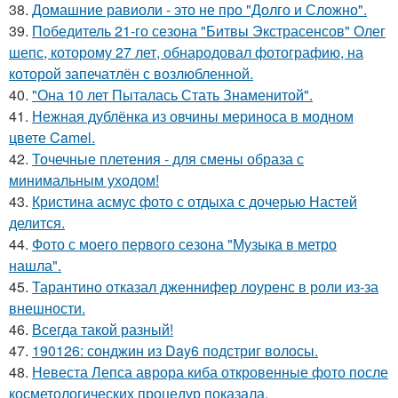
38.
Домашние равиоли - это не про "Долго и Сложно".
39.
Победитель 21-го сезона "Битвы Экстрасенсов" Олег
шепс, которому 27 лет, обнародовал фотографию, на
которой запечатлён с возлюбленной.
40.
"Она 10 лет Пыталась Стать Знаменитой".
41.
Нежная дублёнка из овчины мериноса в модном
цвете Camel.
42.
Точечные плетения - для смены образа с
минимальным уходом!
43.
Кристина асмус фото с отдыха с дочерью Настей
делится.
44.
Фото с моего первого сезона "Музыка в метро
нашла".
45.
Тарантино отказал дженнифер лоуренс в роли из-за
внешности.
46.
Всегда такой разный!
47.
190126: сонджин из Day6 подстриг волосы.
48.
Невеста Лепса аврора киба откровенные фото после
косметологических процедур показала.