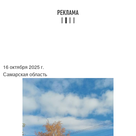
16 октября 2025 г.
Самарская область