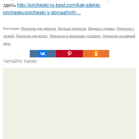
здесь
http://pricheski.ru-best.com/kak-sdelat-
prichesku/pricheski-v-domashnih-...
Категории:
Прически для девочек
,
Модные прически
,
Модные стрижки
,
Прически с
челкой
,
Прически для волос
,
Прически в домашних условиях
,
Прически на каждый
день
Читайте также
Как быстро отрастить волосы.