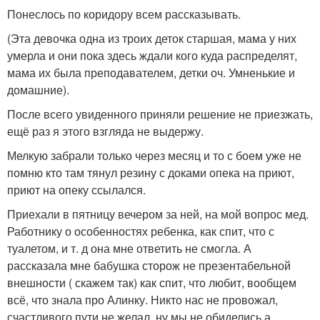
Понеслось по коридору всем рассказывать.
(Эта девочка одна из троих деток старшая, мама у них
умерла и они пока здесь ждали кого куда распределят,
мама их была преподавателем, детки оч. Умненькие и
домашние).
После всего увиденного приняли решение не приезжать,
ещё раз я этого взгляда не выдержу.
Мелкую забрали только через месяц и то с боем уже не
помню кто там тянул резину с доками опека на приют,
приют на опеку ссылался.
Приехали в пятницу вечером за ней, на мой вопрос мед.
Работнику о особенностях ребенка, как спит, что с
туалетом, и т. д она мне ответить не смогла. А
рассказала мне бабушка сторож не презентабельной
внешности ( скажем так) как спит, что любит, вообщем
всё, что знала про Алинку. Никто нас не провожал,
счастливого пути не желал, ну мы не обиделись а