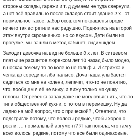
стороны склады, гаражи и т. д думаем не туда свернули,
а нет всё правильно после складов стоит здание 2 х - эт
нормальное такое, забор окошком покрашены вроде
ничего так встретили нас радушно. Поднялись на второй
этаж внутри скромненько, но со вкусом. Дети были на
прогулке, мы зашли в метод кабинет, сидим ждем.
Заходит девочка на вид не больше 3 х лет. В ситцевом
платьице расшитое люрексом лет 10 назад было модно,
в носках почему-то по колено не гольфы. И стрижка и
челка до середины лба налысо. Доча наша улыбается
садиться ко мне на колени, лепечет, что-то не понятно,
что, вообщем я её не вижу, а вижу только макушку
головы. От ребенка запах даже не могу объяснить, что-то
типа общественной кухни, с потом в перемешку. Ну да
ладно на мой вопрос, что с прической? , Ответили, что
подстригли потому, что волосы редкие, чтобы хорошо
росли, … нормальный аргумент? Я так поняла, что там у
всех волосы редкие, потому что все были одинаковые.