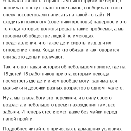
Я начала звонить в приют там никто трубки не берёт, я
звонила в опеку г. шахт то же самое, сообщила в свою
опеку посоветовали написать на какой-то сайт. И
сходить к психологу (советники хреновы) наверное и это
те люди которые должны решать такие проблемы, а мы
говорим об обществе людей не имеющих
представления, что такое дети сироты из д. д и их
отношение к ним. Когда те кто обязан и как говорится
они за это деньги получают.
Так, что вот такая история об небольшом приюте, где на
15 детей 15 работников приюта которым некогда
посмотреть где дети и чем вообще могут заниматься
мальчики и девочки разных возрастов в одном туалете.
Ну а мы слава богу это пережили, и в силу своего
возраста и небольшого время нахождения там, все
забыли. И теперь стесняемся даже без майки перед
папой пройти.
Подробнее читайте о прическах в домашних условиях