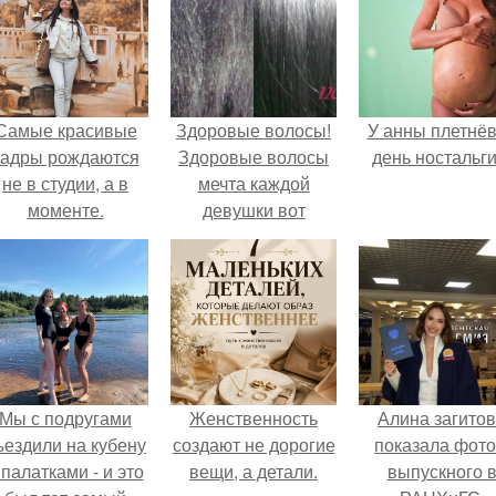
Самые красивые
Здоровые волосы!
У анны плетнё
кадры рождаются
Здоровые волосы
день ностальги
не в студии, а в
мечта каждой
моменте.
девушки вот
отличный рецепт
для укрепления и
роста волос!
Мы с подругами
Женственность
Алина загито
ъездили на кубену
создают не дорогие
показала фото
 палатками - и это
вещи, а детали.
выпускного 