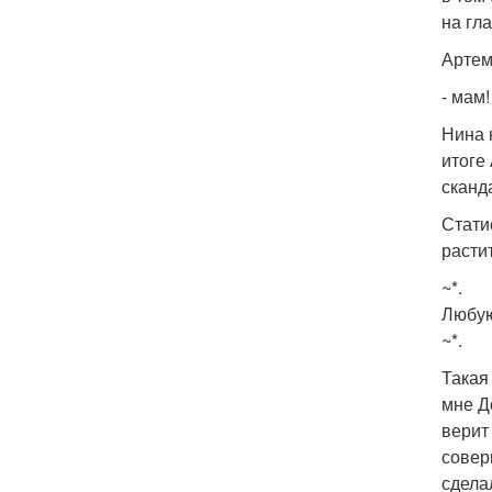
на гла
Артем
- мам!
Нина 
итоге
сканд
Стати
растит
~*.
Любую
~*.
Такая 
мне Д
верит
совер
сдела