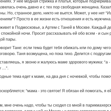
ениях. У нее модная стрижка и платья, которые подчеркив
азвелась очень давно и с тех пор свободная женщина. Каза
ны. Но, странное дело, никто не вьется. Может, у нее нет "
ениям"? Просто в ее жизни есть отношения и есть мужчина, 
живет в Подмосковье, а Артем с Таней в Москве. Каждый д
и спокойной ночи. Просит рассказывать ей обо всем - и сын
ой пары.
ворит Тане: если тема будет тебя обижать или по дому чего-
оговорю. Таня возмущена, но пока тихо. Делится с подругам
ставляешь, я звоню и жалуюсь маме здорового мужика: "а - а -
 у …".
одные тема едет к маме, на два дня с ночевкой, чтобы помоч
оскорбляется: "мама - это святое! Я обязан ей помогать, я 
ем, мне очень надо, чтобы ты сходил со мной в парикмахерск
ая вопросов, едет к ней из Москвы и потом сопровождает в 