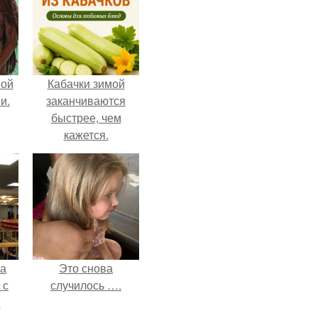
вой
Кабачки зимой
и.
заканчиваются
быстрее, чем
кажется.
ва
Это снова
 с
случилось ….
в