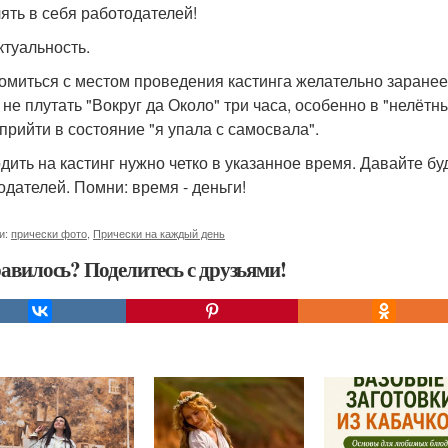
ять в себя работодателей!
ктуальность.
омиться с местом проведения кастинга желательно заранее
 не плутать "Вокруг да Около" три часа, особенно в "нелётн
 прийти в состояние "я упала с самосвала".
дить на кастинг нужно четко в указанное время. Давайте бу
одателей. Помни: время - деньги!
и:
прически фото
,
Прически на каждый день
авилось? Поделитесь с друзьями!