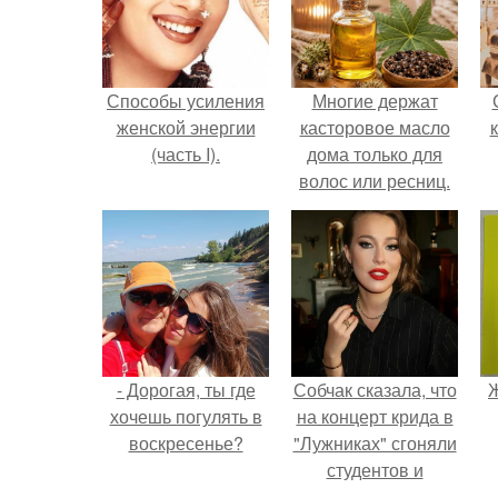
Способы усиления
Многие держат
женской энергии
касторовое масло
(часть I).
дома только для
волос или ресниц.
- Дорогая, ты где
Собчак сказала, что
Ж
хочешь погулять в
на концерт крида в
воскресенье?
"Лужниках" сгоняли
студентов и
школьников, чтобы