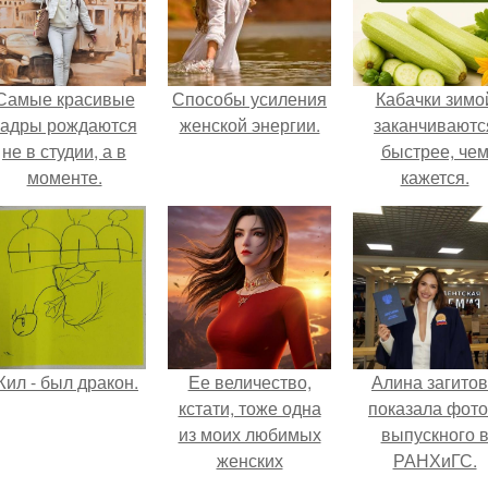
Самые красивые
Способы усиления
Кабачки зимо
кадры рождаются
женской энергии.
заканчиваютс
не в студии, а в
быстрее, че
моменте.
кажется.
ил - был дракон.
Ее величество,
Алина загито
кстати, тоже одна
показала фото
из моих любимых
выпускного 
женских
РАНХиГС.
персонажей.