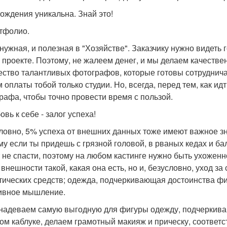
рождения уникальна. Знай это!
ртфолио.
нужная, и полезная в "Хозяйстве". Заказчику нужно видеть го
 проекте. Поэтому, не жалеем денег, и мы делаем качестве
ество талантливых фотографов, которые готовы сотруднича
м оплаты тобой только студии. Но, всегда, перед тем, как и
рафа, чтобы точно провести время с пользой.
овь к себе - залог успеха!
ловно, 5% успеха от внешних данных тоже имеют важное зна
му если ты придешь с грязной головой, в рваных кедах и б
 не спасти, поэтому на любом кастинге нужно быть ухоженн
 внешности такой, какая она есть, но и, безусловно, уход з
тических средств; одежда, подчеркивающая достоинства фи
ивное мышление.
 надеваем самую выгодную для фигуры одежду, подчеркив
ом каблуке, делаем грамотный макияж и прическу, соответ