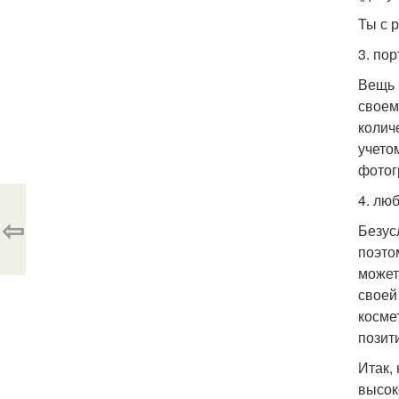
Ты с 
3. по
Вещь 
своем
колич
учето
фотог
4. люб
⇦
Безус
поэто
может
своей
косме
позит
Итак,
высок