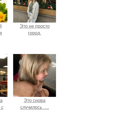
й
Это не просто
я
город.
м
ва
Это снова
 с
случилось ….
в