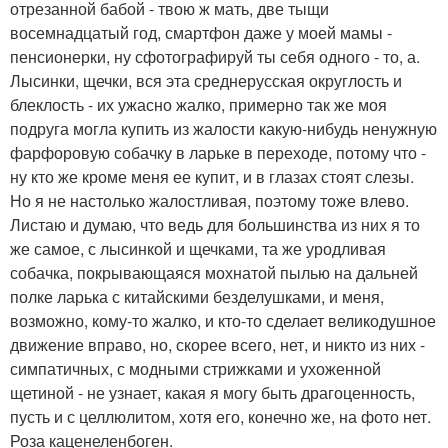
отрезанной бабой - твою ж мать, две тыщи
восемнадцатый год, смартфон даже у моей мамы -
пенсионерки, ну сфотографируй ты себя одного - то, а.
Лысинки, щечки, вся эта среднерусская округлость и
блеклость - их ужасно жалко, примерно так же моя
подруга могла купить из жалости какую-нибудь ненужную
фарфоровую собачку в ларьке в переходе, потому что -
ну кто же кроме меня ее купит, и в глазах стоят слезы.
Но я не настолько жалостливая, поэтому тоже влево.
Листаю и думаю, что ведь для большинства из них я то
же самое, с лысинкой и щечками, та же уродливая
собачка, покрывающаяся мохнатой пылью на дальней
полке ларька с китайскими безделушками, и меня,
возможно, кому-то жалко, и кто-то сделает великодушное
движение вправо, но, скорее всего, нет, и никто из них -
симпатичных, с модными стрижками и ухоженной
щетиной - не узнает, какая я могу быть драгоценность,
пусть и с целлюлитом, хотя его, конечно же, на фото нет.
Роза каценеленбоген.