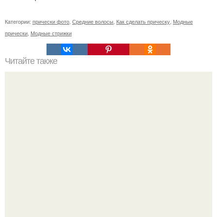
Категории:
прически фото
,
Средние волосы
,
Как сделать прическу
,
Модные
прически
,
Модные стрижки
Читайте также
Уроки по макияжу.