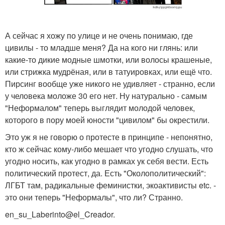
А сейчас я хожу по улице и не очень понимаю, где
цивилы - то младше меня? Да на кого ни глянь: или
какие-то дикие модные шмотки, или волосы крашеные,
или стрижка мудрёная, или в татуировках, или ещё что.
Пирсинг вообще уже никого не удивляет - странно, если
у человека моложе 30 его нет. Ну натурально - самым
"Неформалом" теперь выглядит молодой человек,
которого в пору моей юности "цивилом" бы окрестили.
Это уж я не говорю о протесте в принципе - непонятно,
кто ж сейчас кому-либо мешает что угодно слушать, что
угодно носить, как угодно в рамках ук себя вести. Есть
политический протест, да. Есть "Околополитический":
ЛГБТ там, радикальные феминистки, экоактивисты etc. -
это они теперь "Неформалы", что ли? Странно.
en_su_Laberinto@el_Creador.