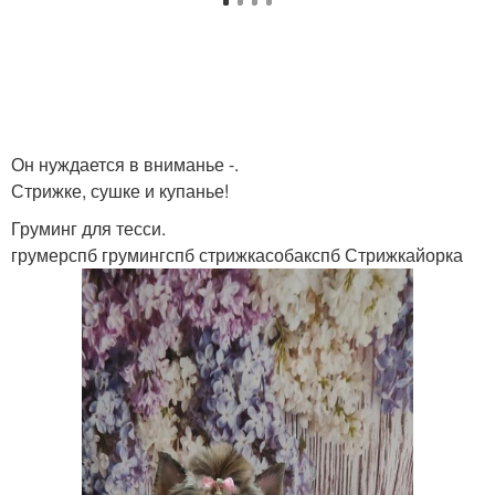
Он нуждается в вниманье -.
Стрижке, сушке и купанье!
Груминг для тесси.
грумерспб грумингспб стрижкасобакспб Стрижкайорка