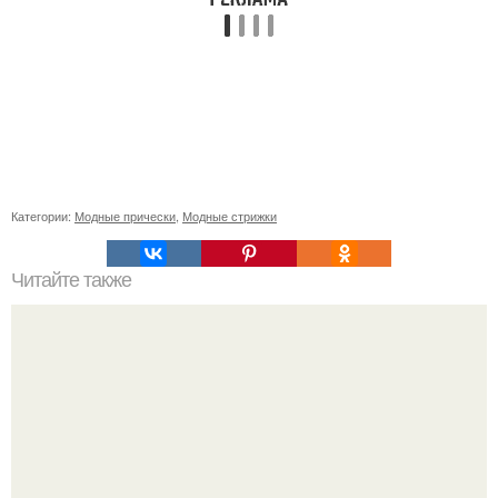
Категории:
Модные прически
,
Модные стрижки
Читайте также
Шампунь с кератином для волос польза или вред.