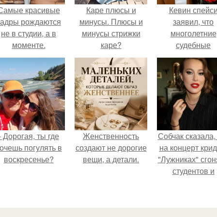
Самые красивые
Каре плюсы и
Кевин спейс
кадры рождаются
минусы. Плюсы и
заявил, что
не в студии, а в
минусы стрижки
многолетние
моменте.
каре?
судебные
разбирательст
практически
уничтожили е
состояние.
- Дорогая, ты где
Женственность
Собчак сказала,
очешь погулять в
создают не дорогие
на концерт крид
воскресенье?
вещи, а детали.
"Лужниках" сгон
студентов и
школьников, чт
забить зал, но 
так везде был