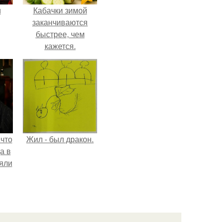
и
Кабачки зимой
заканчиваются
быстрее, чем
кажется.
ва
го
 что
Жил - был дракон.
а в
яли
обы
даже
и