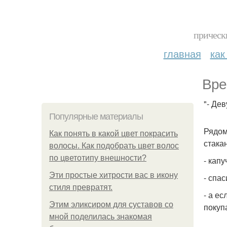
прическ
главная
как
Вре
"- Де
Популярные материалы
Рядом
Как понять в какой цвет покрасить
стака
волосы. Как подобрать цвет волос
по цветотипу внешности?
- кап
Эти простые хитрости вас в икону
- спас
стиля превратят.
- а е
Этим эликсиром для суставов со
покупа
мной поделилась знакомая