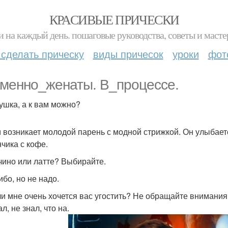
КРАСИВЫЕ ПРИЧЕСКИ
и на каждый день. пошаговые руководства, советы и масте
 сделать прическу
виды причесок
уроки
фот
менно_женаты. В_процессе.
вушка, а к вам можно?
 возникает молодой парень с модной стрижкой. Он улыбаетс
нчика с кофе.
учино или латте? Выбирайте.
ибо, но не надо.
сли мне очень хочется вас угостить? Не обращайте внимания,
л, не знал, что на.