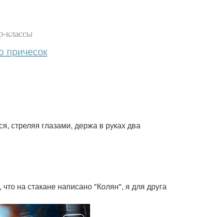
р-классы
о причесок
я, стреляя глазами, держа в руках два
 что на стакане написано "Колян", я для друга