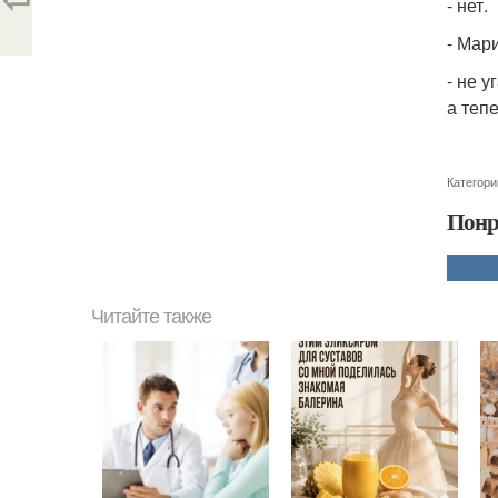
- нет.
- Мар
- не 
а теп
Категори
Понр
Читайте также