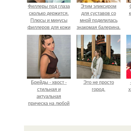
Филлеры под глаза
Этим эликсиром
сколько держится.
для суставов со
Плюсы и минусы
мной поделилась
филлеров для кожи
знакомая балерина.
вокруг глаз
Брейды - хвост -
Это не просто
стильная и
город.
х
актуальная
прическа на любой
случай.