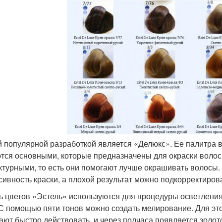
 популярной разработкой является «Делюкс». Ее палитра в
тся основными, которые предназначены для окраски волос 
ктурными, то есть они помогают лучше окрашивать волосы.
сивность краски, а плохой результат можно подкорректиров
ь цветов «Эстель» используются для процедуры осветления
 С помощью пяти тонов можно создать мелирование. Для это
ают быстро действовать, и через полчаса появляется золото