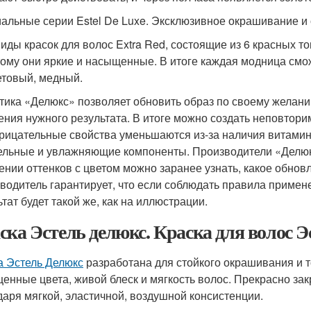
альные серии Estel De Luxe. Эксклюзивное окрашивание и 
виды красок для волос Extra Red, состоящие из 6 красных т
тому они яркие и насыщенные. В итоге каждая модница смо
товый, медный.
тика «Делюкс» позволяет обновить образ по своему желани
ения нужного результата. В итоге можно создать неповтори
трицательные свойства уменьшаются из-за наличия витамин
ельные и увлажняющие компоненты. Производители «Делюк
ении оттенков с цветом можно заранее узнать, какое обнов
водитель гарантирует, что если соблюдать правила примене
тат будет такой же, как на иллюстрации.
ска Эстель делюкс. Краска для волос 
а Эстель Делюкс
разработана для стойкого окрашивания и т
енные цвета, живой блеск и мягкость волос. Прекрасно зак
даря мягкой, эластичной, воздушной консистенции.