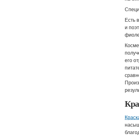
Специ
Есть 
и поэ
фиоле
Косме
получ
его о
питат
сравн
Произ
резуль
Кра
Краск
насыщ
благо