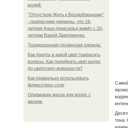
ролей.
"Отпустили Жить к Возлюбленному"
- подписчики уверены, что 16-
летняя Анна пересильд живёт с 20-
летним Ваней Дмитриенко.
Традиционная грузинская одежда.
Как понять в какой цвет покрасить
волосы. Как подобрать цвет волос
по цветотипу внешности?
Как правильно использовать
Самой
флексотрон соло
являю
Оливковая маска для волос с
корре
медом.
интен
Десят
тона.
начин