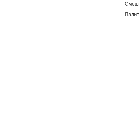
Смеши
Палит