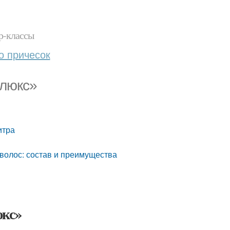
р-классы
о причесок
елюкс»
итра
волос: состав и преимущества
юкс»