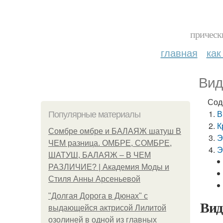
прическ
главная
как
Вид
Сод
В
Популярные материалы
К
Сомбре омбре и БАЛАЯЖ шатуш В
Э
ЧЕМ разница. ОМБРЕ, СОМБРЕ,
Э
ШАТУШ, БАЛАЯЖ – В ЧЕМ
РАЗЛИЧИЕ? | Академия Моды и
Стиля Анны Арсеньевой
"Долгая Дорога в Дюнах" с
Вид
выдающейся актрисой Лилитой
озолиней в одной из главных