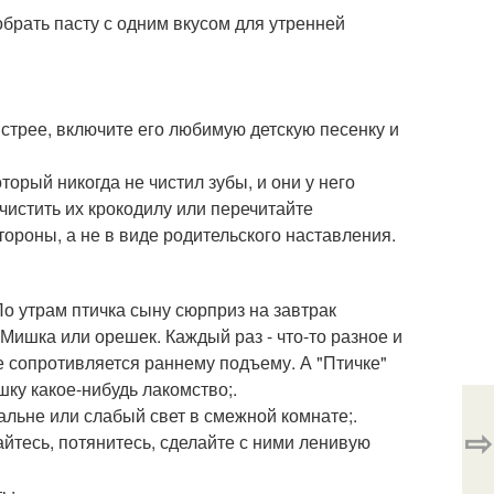
обрать пасту с одним вкусом для утренней
ыстрее, включите его любимую детскую песенку и
торый никогда не чистил зубы, и они у него
очистить их крокодилу или перечитайте
тороны, а не в виде родительского наставления.
о утрам птичка сыну сюрприз на завтрак
Мишка или орешек. Каждый раз - что-то разное и
не сопротивляется раннему подъему. А "Птичке"
шку какое-нибудь лакомство;.
альне или слабый свет в смежной комнате;.
⇨
айтесь, потянитесь, сделайте с ними ленивую