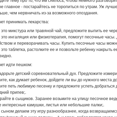
дите тему про то, что им снилось, чтобы немного разговорит
ое главное - постарайтесь не торопиться по утрам. Уж лучш
ьше, чем нервничать из-за возможного опоздания.
чет принимать лекарства:
и это микстура или травяной чай, предложите выпить ее чер
и это ингаляция или физиотерапия, помогут песочные часы.
йством и переворачивать часы. Купить песочные часы можно
и это таблетка, растолките ее и позвольте ребенку накрыть 
видно.
чет идти пешком:
задорьте детский соревновательный дух. Предложите измери
те, как думает ребенок, дойдете ли вы до нужного места до 
ните петь любимую песенку и предложите успеть добраться д
дний припев;.
грайте в сыщиков. Заранее возьмите на улицу песочное вед
е интересные камушки, листья или небольшие палки;.
с сыном делаем эту игру разнообразнее, когда возвращаем