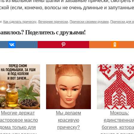
ать из мыльной пены шапки и забавные прически, смотреть н
ской (если, конечно, волосы не очень длинные и запутанные
и:
Как сделать прическу
,
Вечерние прически
,
Прически своими руками
,
Прически для 
авилось? Поделитесь с друзьями!
Многие держат
Мы делаем
Мокошь:
асторовое масло
красивую
единственна
дома только для
прическу?
богиня, котор