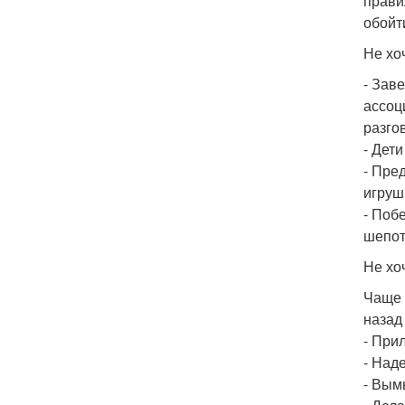
прави
обойт
Не хо
- Зав
ассоц
разгов
- Дет
- Пре
игрушк
- Поб
шепот
Не хо
Чаще 
назад
- При
- Над
- Вым