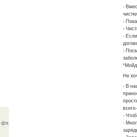
- Вме
чистки
- Пок
- Чист
- Есл
догов
- Пос
забол
"Мойд
Не хо
- В н
прино
прост
всего
- Что
⇦
- Мно
заряд