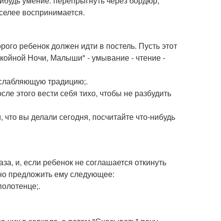
ибудь умение: перепрыгнуть через бордюр,
еселее воспринимается.
орого ребенок должен идти в постель. Пусть этот
ойной Ночи, Малыши" - умывание - чтение -
асслабляющую традицию;.
ле этого вести себя тихо, чтобы не разбудить
 что вы делали сегодня, посчитайте что-нибудь
за, и, если ребенок не соглашается откинуть
жно предложить ему следующее:
полотенце;.