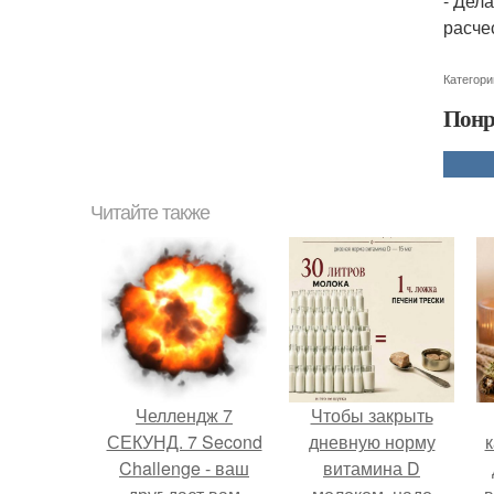
- Дел
расче
Категори
Понр
Читайте также
Челлендж 7
Чтобы закрыть
СЕКУНД. 7 Second
дневную норму
к
Challenge - ваш
витамина D