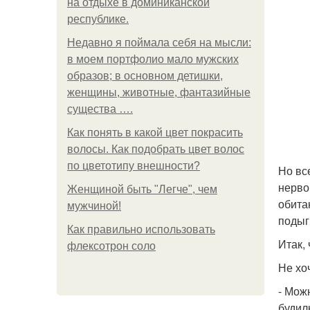
на отдыхе в доминиканской
республике.
Недавно я поймала себя на мысли:
в моем портфолио мало мужских
образов; в основном детишки,
женщины, животные, фантазийные
существа ….
Как понять в какой цвет покрасить
волосы. Как подобрать цвет волос
по цветотипу внешности?
Но вс
нерво
Женщиной быть "Легче", чем
обита
мужчиной!
подыг
Как правильно использовать
Итак, 
флексотрон соло
Не хо
- Мож
будил