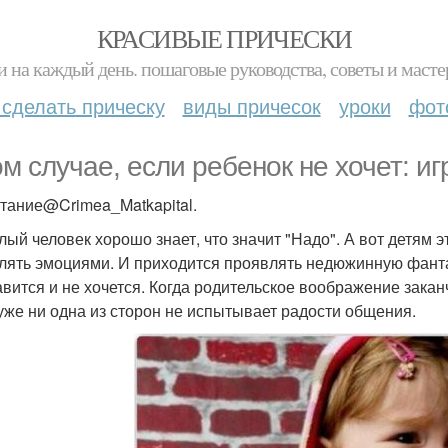
КРАСИВЫЕ ПРИЧЕСКИ
и на каждый день. пошаговые руководства, советы и масте
 сделать прическу
виды причесок
уроки
фот
ом случае, если ребенок не хочет: и
тание@Crimea_Matkapital.
лый человек хорошо знает, что значит "Надо". А вот детям э
лять эмоциями. И приходится проявлять недюжинную фантаз
авится и не хочется. Когда родительское воображение закан
 уже ни одна из сторон не испытывает радости общения.