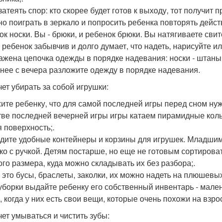
затеять спор: кто скорее будет готов к выходу, тот получит пр
но поиграть в зеркало и попросить ребенка повторять действ
к носки. Вы - брюки, и ребенок брюки. Вы натягиваете свитер
и ребенок забывчив и долго думает, что надеть, нарисуйте и
ажена цепочка одежды в порядке надевания: носки - штаны - 
анее с вечера разложите одежду в порядке надевания.
чет убирать за собой игрушки:
жите ребенку, что для самой последней игры перед сном ну
тве последней вечерней игры игры катаем пирамидные кольца
я поверхность;.
едите удобные контейнеры и корзины для игрушек. Младшим
ко с ручкой. Детям постарше, но еще не готовым сортирова
ого размера, куда можно складывать их без разбора;.
и это бусы, браслеты, заколки, их можно надеть на плюшевых
 уборки выдайте ребенку его собственный инвентарь - мален
, когда у них есть свои вещи, которые очень похожи на взр
чет умываться и чистить зубы: