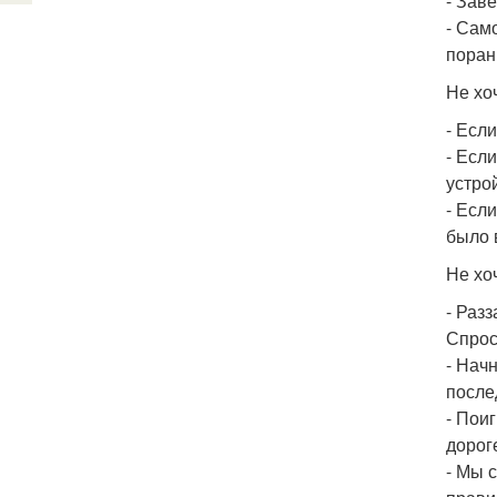
- Заве
- Сам
поран
Не хо
- Есл
- Есл
устро
- Есл
было 
Не хо
- Раз
Спроси
- Нач
после
- Пои
дорог
- Мы 