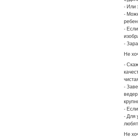
- Или 
- Мож
ребено
- Есл
изобр
- Зар
Не хо
- Ска
качес
чиста
- Зав
ведер
крупн
- Есл
- Для
любят
Не хо