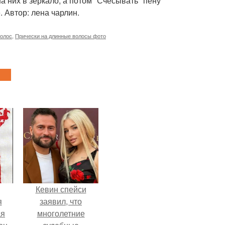
а них в зеркало, а потом "Счесывать" пену
. Автор: лена чарлин.
волос
,
Прически на длинные волосы фото
Кевин спейси
я
заявил, что
ая
многолетние