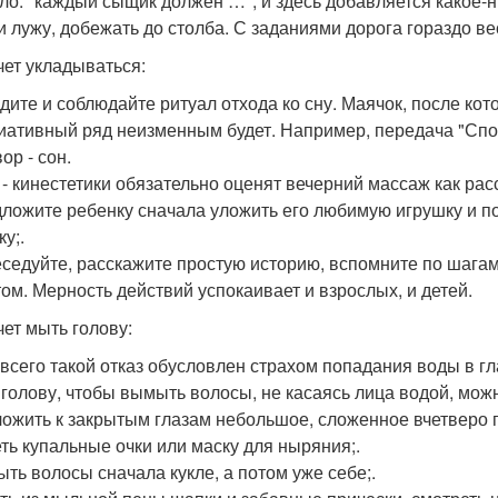
ло: "каждый сыщик должен …", и здесь добавляется какое-н
и лужу, добежать до столба. С заданиями дорога гораздо в
чет укладываться:
едите и соблюдайте ритуал отхода ко сну. Маячок, после кот
иативный ряд неизменным будет. Например, передача "Спок
ор - сон.
и - кинестетики обязательно оценят вечерний массаж как р
дложите ребенку сначала уложить его любимую игрушку и пос
у;.
еседуйте, расскажите простую историю, вспомните по шагам,
ом. Мерность действий успокаивает и взрослых, и детей.
чет мыть голову:
всего такой отказ обусловлен страхом попадания воды в гла
 голову, чтобы вымыть волосы, не касаясь лица водой, мо
ложить к закрытым глазам небольшое, сложенное вчетверо 
еть купальные очки или маску для ныряния;.
ыть волосы сначала кукле, а потом уже себе;.