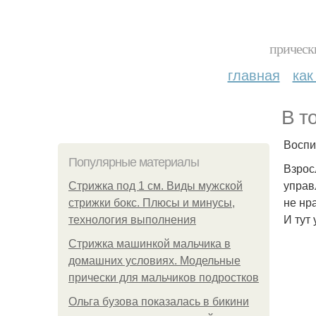
прическ
главная
как
В т
Воспи
Популярные материалы
Взрос
управ
Стрижка под 1 см. Виды мужской
не нр
стрижки бокс. Плюсы и минусы,
И тут
технология выполнения
Стрижка машинкой мальчика в
домашних условиях. Модельные
прически для мальчиков подростков
Ольга бузова показалась в бикини