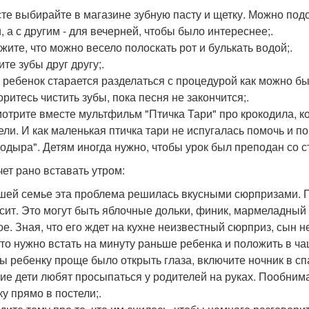
сте выбирайте в магазине зубную пасту и щетку. Можно под
, а с другим - для вечерней, чтобы было интереснее;.
ажите, что можно весело полоскать рот и булькать водой;.
ите зубы друг другу;.
и ребенок старается разделаться с процедурой как можно б
оритесь чистить зубы, пока песня не закончится;.
мотрите вместе мультфильм "Птичка Тари" про крокодила, ко
ели. И как маленькая птичка тари не испугалась помочь и п
одыра". Детям иногда нужно, чтобы урок был преподан со с
чет рано вставать утром:
ашей семье эта проблема решилась вкусными сюрпризами. П
сит. Это могут быть яблочные дольки, финик, мармеладный 
ое. Зная, что его ждет на кухне неизвестный сюрприз, сын 
-то нужно встать на минуту раньше ребенка и положить в ча
бы ребенку проще было открыть глаза, включите ночник в сп
гие дети любят просыпаться у родителей на руках. Пообним
ку прямо в постели;.