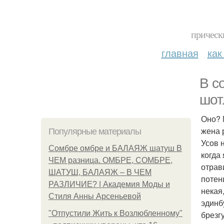
прическ
главная
как
В с
шот
Оно? 
жена 
Популярные материалы
Усов 
Сомбре омбре и БАЛАЯЖ шатуш В
когда 
ЧЕМ разница. ОМБРЕ, СОМБРЕ,
отрав
ШАТУШ, БАЛАЯЖ – В ЧЕМ
потен
РАЗЛИЧИЕ? | Академия Моды и
некая
Стиля Анны Арсеньевой
эдинб
"Отпустили Жить к Возлюбленному"
брезг