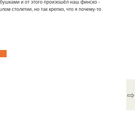
бушками и от этого произошёл наш финско -
м столетии, но так крепко, что я почему-то
⇨