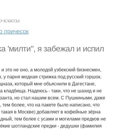
р-классы
о причесок
а 'милти", я забежал и испил
и это не оно, а молодой узбекский бизнесмен,
ы, у парня модная стрижка под русский горшок.
ецназа, который мне объяснили в Дагестане,
на кладбища. Надеюсь - таки, что не шахид и не
игранта, но стал нашим всем. С Пушкиными, даже
тем более, что на пакете было написано, что
 такая в Москве) добавляет в кофейные зёрна
дный, тем более с усами и могилами предков не
лёкие шотландские предки - дедушки (фамилия