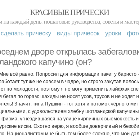
КРАСИВЫЕ ПРИЧЕСКИ
и на каждый день. пошаговые руководства, советы и масте
 сделать прическу
виды причесок
уроки
фот
оседнем дворе открылась забегаловк
ландского капучино (он?
Мне всё равно. Попросил для информации пакет у баристо - 
работает тут же не совсем в чадре, но строго закутав волос
нет по молодости, поэтому я не могу применить лайфхак сп
я бегал по горам: шахиды не носят усов, трусов и не ходят 
итель! Значит, типа Пушкин - тот хотя и потомок чёрного м
циальными, с удовольствием хлебну шотландской капучины, 
, фирма, угнездившаяся на улице кирпичных выемок (есть и
ургские виски. Охотно верю, я вообще доверчивый и безоби
ую. Националистом мне быть тем более сложно, что мои да