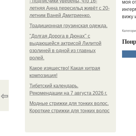
- подписчики уверены, что 16-
моя о
летняя Анна пересильд живёт с 20-
ингер
летним Ваней Дмитриенко.
вижу 
Традиционная грузинская одежда.
Категори
"Долгая Дорога в Дюнах" с
Понр
выдающейся актрисой Лилитой
озолиней в одной из главных
ролей.
Какое изящество! Какая хитрая
композиция!
Тибетский календарь.
⇦
Рекомендации на 7 августа 2026 г.
Модные стрижки для тонких волос.
Короткие стрижки для тонких волос