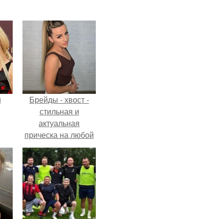
и
Брейды - хвост -
стильная и
актуальная
прическа на любой
ва
случай.
го