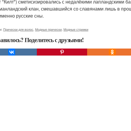
т "Килт") сметисизировались с недалёкими лапландскими ба
манландский клан, смешавшийся со славянами лишь в прошло
именно русские сны.
и:
Прически для волос
,
Модные прически
,
Модные стрижки
авилось? Поделитесь с друзьями!