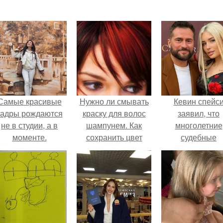
Самые красивые
Нужно ли смывать
Кевин спейс
кадры рождаются
краску для волос
заявил, что
не в студии, а в
шампунем. Как
многолетние
моменте.
сохранить цвет
судебные
окрашенных волос
разбирательст
надолго – советы
практически
уничтожили е
состояние.