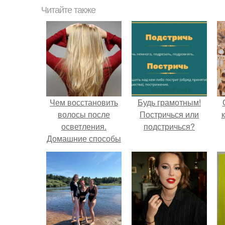
Читайте также
Чем восстановить
Будь грамотным!
волосы после
Постричься или
осветления.
подстричься?
Домашние способы
восстановления
волос после
осветления