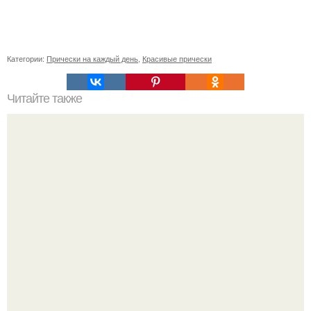
Категории:
Прически на каждый день
,
Красивые прически
Читайте также
Как правильно мыть волосы. Как правильно мыть голову
шампунем и пользоваться бальзамом – этапы и
последовательность