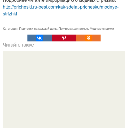
http://pricheski.ru-best.com/kak-sdelat-prichesku/modnye-
strizhki
Категории:
Прически на каждый день
,
Прически для волос
,
Модные стрижки
Читайте также
Челлендж 7 СЕКУНД. 7 Second Challenge - ваш друг дает
вам задание, вы должны выполнить его всего за 7
секунд.