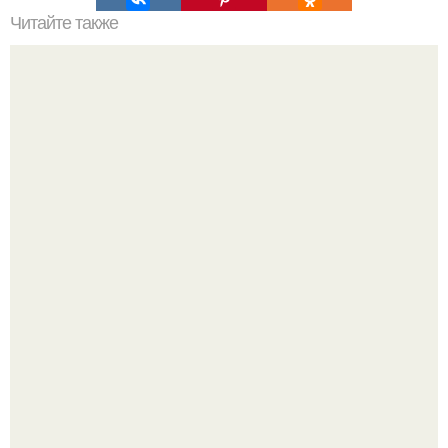
Читайте также
Уход за собой 30 дней. План ухода за собой за 30 минут
на неделю.
Чтобы закрыть дневную норму витамина D молоком,