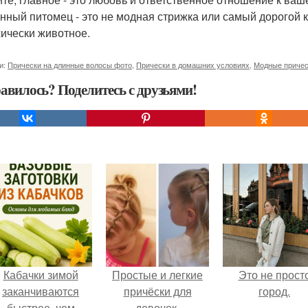
нный питомец - это не модная стрижка или самый дорогой к
хически животное.
и:
Прически на длинные волосы фото
,
Прически в домашних условиях
,
Модные причес
авилось? Поделитесь с друзьями!
Кабачки зимой
Простые и легкие
Это не прост
заканчиваются
причёски для
город.
быстрее, чем
девочек.