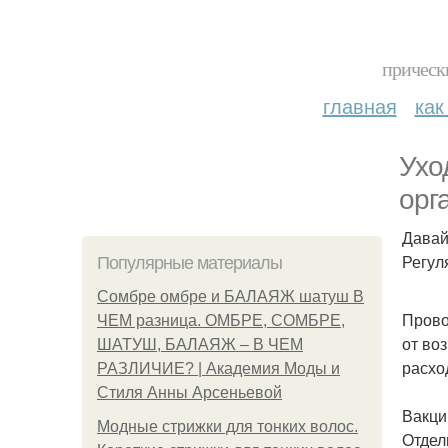
прическ
главная
как
Ухо
орг
Давай
Регул
Популярные материалы
Сомбре омбре и БАЛАЯЖ шатуш В
Прово
ЧЕМ разница. ОМБРЕ, СОМБРЕ,
от во
ШАТУШ, БАЛАЯЖ – В ЧЕМ
расхо
РАЗЛИЧИЕ? | Академия Моды и
Стиля Анны Арсеньевой
Вакци
Модные стрижки для тонких волос.
Отдел