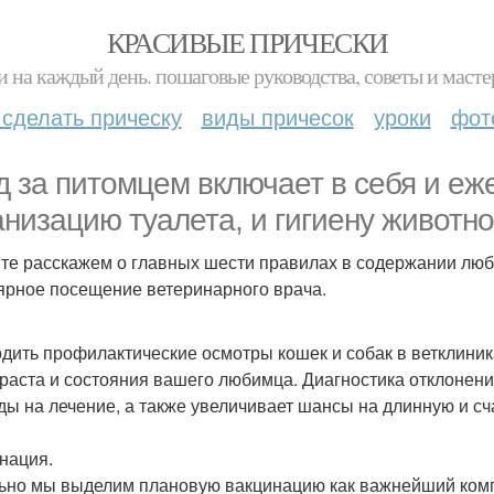
КРАСИВЫЕ ПРИЧЕСКИ
и на каждый день. пошаговые руководства, советы и масте
 сделать прическу
виды причесок
уроки
фот
д за питомцем включает в себя и еж
анизацию туалета, и гигиену животно
те расскажем о главных шести правилах в содержании лю
ярное посещение ветеринарного врача.
дить профилактические осмотры кошек и собак в ветклиник
зраста и состояния вашего любимца. Диагностика отклонени
ды на лечение, а также увеличивает шансы на длинную и сч
нация.
ьно мы выделим плановую вакцинацию как важнейший ком