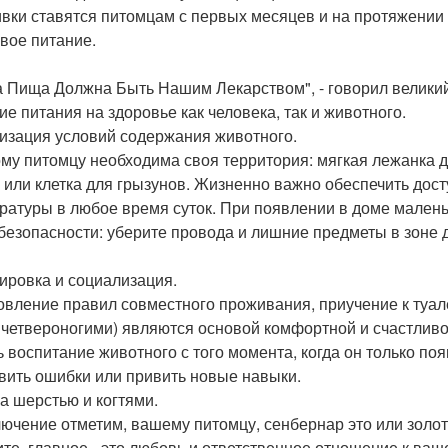
вки ставятся питомцам с первых месяцев и на протяжении 
вое питание.
 Пища Должна Быть Нашим Лекарством", - говорил великий
ие питания на здоровье как человека, так и животного.
изация условий содержания животного.
му питомцу необходима своя территория: мягкая лежанка д
 или клетка для грызунов. Жизненно важно обеспечить дост
ратуры в любое время суток. При появлении в доме малень
 безопасности: уберите провода и лишние предметы в зоне
ировка и социализация.
овление правил совместного проживания, приучение к туале
 четвероногими) являются основой комфортной и счастливо
ь воспитание животного с того момента, когда он только по
вить ошибки или привить новые навыки.
за шерстью и когтями.
лючение отметим, вашему питомцу, сенбернар это или золо
те, главное - это любовь и ответственное отношение к ваш