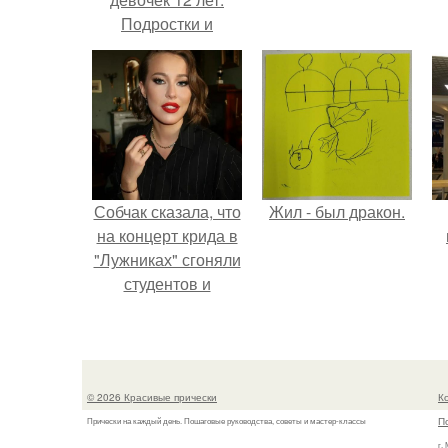
Подростки и
косметика — за и
против
Собчак сказала, что
Жил - был дракон.
на концерт крида в
"Лужниках" сгоняли
студентов и
школьников, чтобы
забить зал, но даже
так везде были
пустоты.
© 2026 Красивые прически
К
П
Прически на каждый день. Пошаговые руководства, советы и мастер-классы
г.