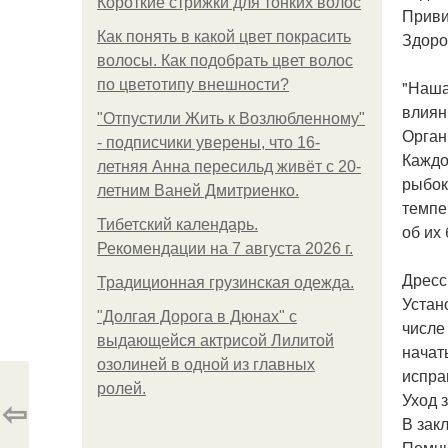
Короткие стрижки для тонких волос
Приви
Как понять в какой цвет покрасить
Здоро
волосы. Как подобрать цвет волос
по цветотипу внешности?
"Наша
влиян
"Отпустили Жить к Возлюбленному"
Орган
- подписчики уверены, что 16-
Каждо
летняя Анна пересильд живёт с 20-
рыбок
летним Ваней Дмитриенко.
темпе
Тибетский календарь.
об их
Рекомендации на 7 августа 2026 г.
Дресс
Традиционная грузинская одежда.
Устан
"Долгая Дорога в Дюнах" с
числе
выдающейся актрисой Лилитой
начат
озолиней в одной из главных
испра
ролей.
Уход 
⇦
В зак
Помни