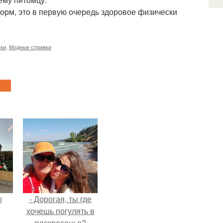
орм, это в первую очередь здоровое физически
ки
,
Модные стрижки
о
- Дорогая, ты где
хочешь погулять в
воскресенье?