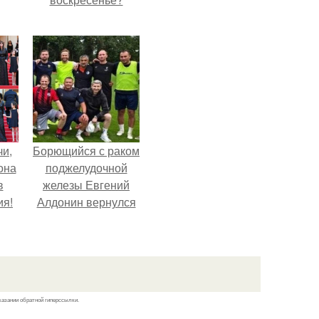
чи,
Борющийся с раком
она
поджелудочной
в
железы Евгений
ия!
Алдонин вернулся
в Москву после
почти года лечения
в Германии.
казании обратной гиперссылки.