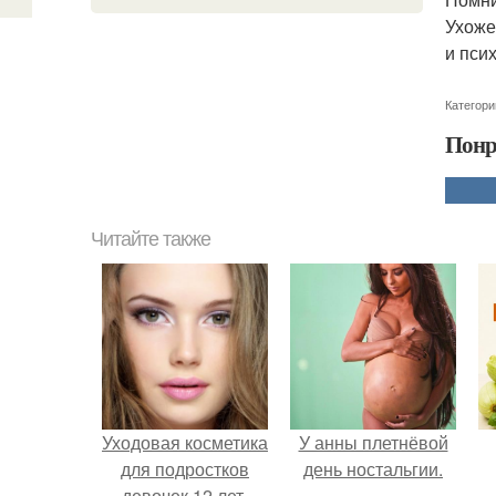
Ухоже
и пси
Категори
Понр
Читайте также
Уходовая косметика
У анны плетнёвой
для подростков
день ностальгии.
девочек 12 лет.