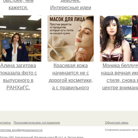
кажется.
Интересные идеи
причесок для
девочек на каждый
день в садик, в
школу: пошаговые
фото
Алина загитова
Красивая кожа
Моника беллуч
показала фото с
начинается не с
наша вечная ик
выпускного в
дорогой косметики,
стиля, снова 
РАНХиГС.
а с правильного
центре вниман
ухода.
онтакты
Пользовательское соглашение
Обратная связь
олитика конфидециальности
Копирование разрешено при у
 Москва, ЦАО, Красносельский, Мясницкая улица 38 стр.1, м. Чистые пруды