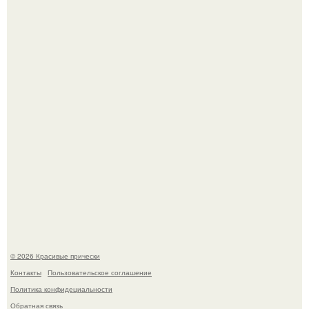
Ее величество, кстати, тоже одна из моих любимых
женских персонажей.
Моника беллуччи, наша вечная икона стиля, снова в
центре внимания!
© 2026 Красивые прически
Контакты
Пользовательское соглашение
Политика конфидециальности
Обратная связь