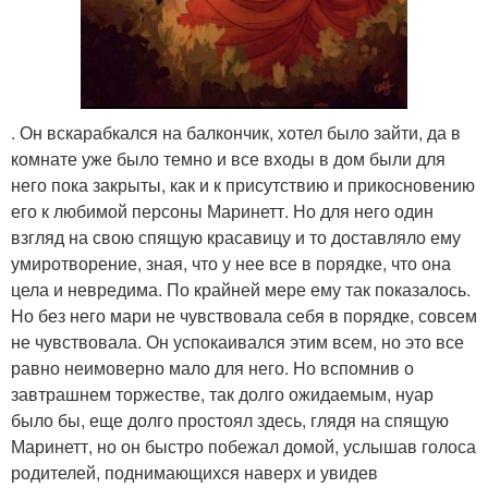
. Он вскарабкался на балкончик, хотел было зайти, да в
комнате уже было темно и все входы в дом были для
него пока закрыты, как и к присутствию и прикосновению
его к любимой персоны Маринетт. Но для него один
взгляд на свою спящую красавицу и то доставляло ему
умиротворение, зная, что у нее все в порядке, что она
цела и невредима. По крайней мере ему так показалось.
Но без него мари не чувствовала себя в порядке, совсем
не чувствовала. Он успокаивался этим всем, но это все
равно неимоверно мало для него. Но вспомнив о
завтрашнем торжестве, так долго ожидаемым, нуар
было бы, еще долго простоял здесь, глядя на спящую
Маринетт, но он быстро побежал домой, услышав голоса
родителей, поднимающихся наверх и увидев