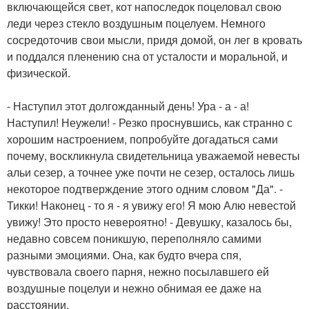
включающейся свет, кот напоследок поцеловал свою
леди через стекло воздушным поцелуем. Немного
сосредоточив свои мысли, придя домой, он лег в кровать
и поддался пленению сна от усталости и моральной, и
физической.
- Наступил этот долгожданный день! Ура - а - а!
Наступил! Неужели! - Резко проснувшись, как странно с
хорошим настроением, попробуйте догадаться сами
почему, воскликнула свидетельница уважаемой невесты
альи сезер, а точнее уже почти не сезер, осталось лишь
некоторое подтверждение этого одним словом "Да". -
Тикки! Наконец - то я - я увижу его! Я мою Алю невестой
увижу! Это просто невероятно! - Девушку, казалось бы,
недавно совсем поникшую, переполняло самими
разными эмоциями. Она, как будто вчера спя,
чувствовала своего парня, нежно посылавшего ей
воздушные поцелуи и нежно обнимая ее даже на
расстоянии.