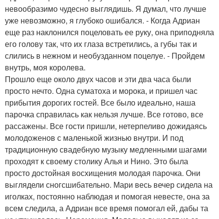
невообразимо чудесно выглядишь. Я думал, что лучше
уже невозможно, я глубоко ошибался. - Когда Адриан
еще раз наклонился поцеловать ее руку, она приподняла
его голову так, что их глаза встретились, а губы так и
слились в нежном и необузданном поцелуе. - Пройдем
внутрь, моя королева.
Прошло еще около двух часов и эти два часа были
просто нечто. Одна суматоха и морока, и пришел час
прибытия дорогих гостей. Все было идеально, наша
парочка справилась как нельзя лучше. Все готово, все
рассажены. Все гости пришли, нетерпеливо дожидаясь
молодоженов с маленькой жизнью внутри. И под
традиционную свадебную музыку медленными шагами
проходят к своему столику Алья и Нино. Это была
просто достойная восхищения молодая парочка. Они
выглядели сногсшибательно. Мари весь вечер сидела на
иголках, постоянно наблюдая и помогая невесте, она за
всем следила, а Адриан все время помогал ей, дабы та