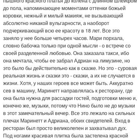
пышного красного платья до колена с длинном шлейфом
до пола, напоминающее моментами оттенки божьей
коровки, нежный и милый макияж, не вызывающий
абсолютно никакой вульгарности, а наоборот
подчеркивающий всю ее красоту в 18 лет. Все это
заняло у нее больше четырех часов. Мари порхала,
словно бабочка только при одной мысли - о встрече со
своей разделенной любовью. Она заказала такси, ибо
она мечтала, чтобы ее забрал Адриан на лимузине, но
это было бы действительно как в сказке. Но это - суровая
реальная жизнь и сказки это - сказки, а их не случается в
жизни. Хотя, у наших героев все может быть. Аккуратно
сев в машину, Маринетт направлялась к ресторану, где
она была нужна для рассадки гостей, подготовки меню и,
конечно же, музыки, потому что Нино было не до музыки
в этот замечательный вечер. Все это лежало на сильных
плечах Маринетт и Адриана, обоих свидетелей. Вход в
ресторан был просто великолепен и захватывал дух.
Под ногами красивая плитка была застелена красной