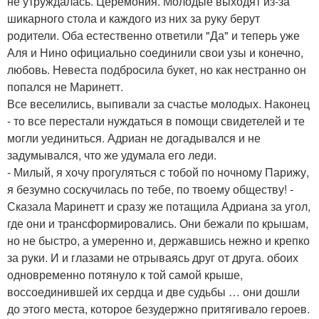
не утруждалась. Церемония. Молодые выходят из-за
шикарного стола и каждого из них за руку берут
родители. Оба естественно ответили "Да" и теперь уже
Аля и Нино официально соединили свои узы и конечно,
любовь. Невеста подбросила букет, но как нестранно он
попался не Маринетт.
Все веселились, выпивали за счастье молодых. Наконец
- то все перестали нуждаться в помощи свидетелей и те
могли уединиться. Адриан не догадывался и не
задумывался, что же удумала его леди.
- Милый, я хочу прогуляться с тобой по ночному Парижу,
я безумно соскучилась по тебе, по твоему обществу! -
Сказала Маринетт и сразу же потащила Адриана за угол,
где они и трансформировались. Они бежали по крышам,
но не быстро, а умеренно и, державшись нежно и крепко
за руки. И и глазами не отрываясь друг от друга. обоих
одновременно потянуло к той самой крыше,
воссоединившей их сердца и две судьбы … они дошли
до этого места, которое безудержно притягивало героев.