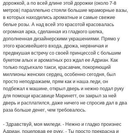
дорожкой, а по всей длине этой дорожки (около 7-8
метров) параллельно стояли большие мраморные вазы,
в которых находились ароматные и самые свежие
белые розы. А над всей это красотой красовалась
огромная арка, сделанная из гладкого шелка,
дополненная дизайнерскими украшениями. Прямо у
этого красивейшего входа, дрожа, нервничая и
предвкушая встречу со своей принцессой с большим
букетом алых и ароматных роз ждал ее Адриан. Как
только подъехало такси, красавчик, покоряющий
миллионы женских сердец, особенно сегодня, был
просто неподражаем, прям как и наша леди, он
подбежал к машине, открыл дверь и нежно подал руку
для помощи красавице Маринетт, он закрыл за ней
дверь и расплатился, даже ничего не спросив дал в два
раза больше денег, чем требовалось.
- Здравствуй, моя миледи. - Нежно и гладко произнес
Адриан, поцеловав ее руку. - Ты просто прекрасна и