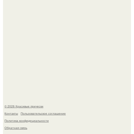
Это снова случилось ….
"Начался новый роман?
© 2026 Красивые прически
Контакты
Пользовательское соглашение
Политика конфидециальности
Обратная связь