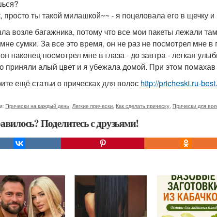
шься?
к, просто ты такой милашкой~~ - я поцеловала его в щечку
яла возле багажника, потому что все мои пакеты лежали та
мне сумки. За все это время, он не раз не посмотрел мне в 
- он наконец посмотрел мне в глаза - до завтра - легкая улы
о приняли алый цвет и я убежала домой. При этом помахав 
ите ещё статьи о прическах для волос
http://pricheski.ru-bes
и:
Прически на каждый день
,
Легкие прически
,
Как сделать прическу
,
Прически для вол
авилось? Поделитесь с друзьями!