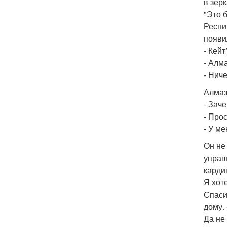
в зер
"Это 
Ресни
появи
- Кей
- Алма
- Нич
Алмаз
- Зач
- Про
- У ме
Он не
упраш
карди
Я хот
Спаси
дому.
Да не 