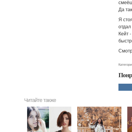
смеё
Да та
Я сто
отдал 
Кейт 
быстр
Смотр
Категори
Понр
Читайте также