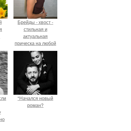
й
Брейды - хвост -
я
стильная и
м
актуальная
прическа на любой
случай.
сли
"Начался новый
роман?
у
но
ия!