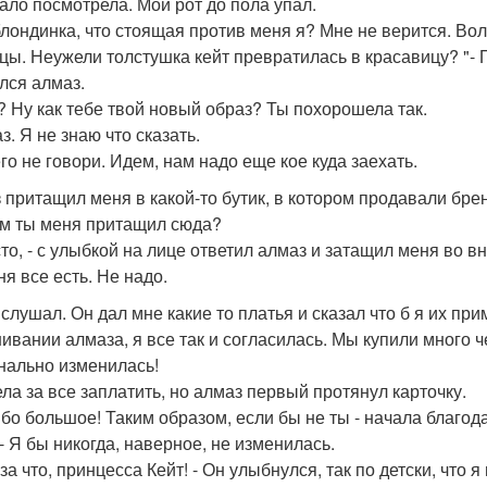
кало посмотрела. Мой рот до пола упал.
блондинка, что стоящая против меня я? Мне не верится. Во
цы. Неужели толстушка кейт превратилась в красавицу? "- 
лся алмаз.
т? Ну как тебе твой новый образ? Ты похорошела так.
з. Я не знаю что сказать.
его не говори. Идем, нам надо еще кое куда заехать.
 притащил меня в какой-то бутик, в котором продавали бр
ем ты меня притащил сюда?
сто, - с улыбкой на лице ответил алмаз и затащил меня во вн
ня все есть. Не надо.
 слушал. Он дал мне какие то платья и сказал что б я их пр
ивании алмаза, я все так и согласилась. Мы купили много че
нально изменилась!
ела за все заплатить, но алмаз первый протянул карточку.
бо большое! Таким образом, если бы не ты - начала благод
 - Я бы никогда, наверное, не изменилась.
за что, принцесса Кейт! - Он улыбнулся, так по детски, что 