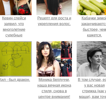
Кевин спейси
Рецепт для роста и
Кабачки зимо
заявил, что
укрепления волос.
заканчиваютс
многолетние
быстрее, че
судебные
кажется.
разбирательства
практически
уничтожили его
состояние.
ил - был дракон.
Моника беллуччи,
В том случае, е
наша вечная икона
у вас новая
стиля, снова в
стрижка (как 
центре внимания!
маши), вам точ
нужна фотосесс