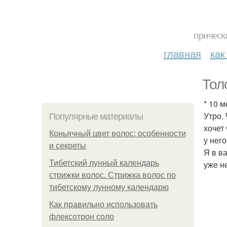
прическ
главная
как
Тол
* 10 м
Утро.
Популярные материалы
хочет
Коньячный цвет волос: особенности
у него
и секреты
Я в в
Тибетский лунный календарь
уже н
стрижки волос. Стрижка волос по
тибетскому лунному календарю
Как правильно использовать
флексотрон соло