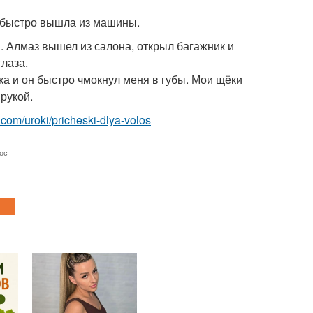
 и быстро вышла из машины.
м. Алмаз вышел из салона, открыл багажник и
глаза.
бка и он быстро чмокнул меня в губы. Мои щёки
рукой.
t.com/uroki/pricheski-dlya-volos
ос