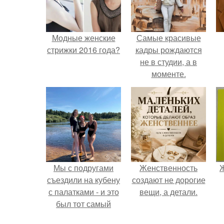
Модные женские
Самые красивые
стрижки 2016 года?
кадры рождаются
не в студии, а в
моменте.
Мы с подругами
Женственность
Ж
съездили на кубену
создают не дорогие
с палатками - и это
вещи, а детали.
был тот самый
отдых, после