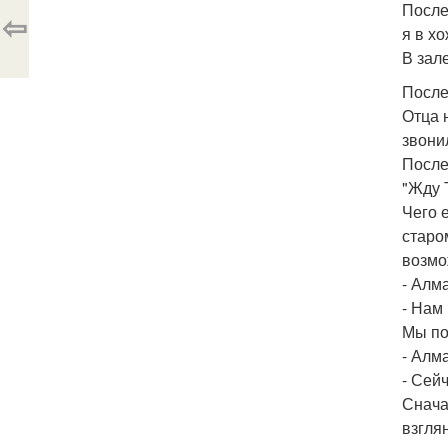
После
⇦
я в хо
В зале
После
Отца 
звонил
После
"Жду 
Чего 
старо
возмо
- Алм
- Нам
Мы по
- Алм
- Сей
Снача
взгля