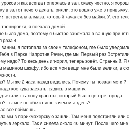
 уроков я как всегда поперлась в зал, скажу честно, я хор
жу в зал от нечего делать, рилли, это вошло уже в привычку.
 я встретила алмаза, который качался без майки. У. его тело
 тренировки, я поехала домой.
не было дома, поэтому я быстро забежала в ванную принят
 раза 4.
 ванны, я потопала за своим телефоном, где было уведомл
Тебя в Парке Напротив Речки, где мы Первый раз Встретили
ему надо? То весь день игнорил, теперь зовёт. Странный. Я
м мамином шкафу, ибо все мои вещи мне были велики, а сх
жности.
аз? Мы же 2 часа назад виделись. Почему ты позвал меня?
 надо кое куда заехать, садись в машину.
дъехали к салону красоты, который был в центре города.
аз? Ты мне не обьяснишь зачем мы здесь?
час все поймешь.
ла мы в парикмахерскую зашли. Там меня подстригли или с
нуть в зеркало. Так я сидела около 40 минут. После чего мн