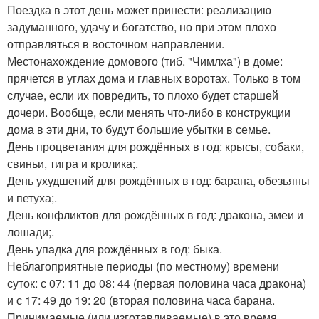
Поездка в этот день может принести: реализацию
задуманного, удачу и богатство, но при этом плохо
отправляться в восточном направлении.
Местонахождение домового (тиб. "Чимлха") в доме:
прячется в углах дома и главных воротах. Только в том
случае, если их повредить, то плохо будет старшей
дочери. Вообще, если менять что-либо в конструкции
дома в эти дни, то будут большие убытки в семье.
День процветания для рождённых в год: крысы, собаки,
свиньи, тигра и кролика;.
День ухудшений для рождённых в год: барана, обезьяны
и петуха;.
День конфликтов для рождённых в год: дракона, змеи и
лошади;.
День упадка для рождённых в год: быка.
Неблагоприятные периоды (по местному) времени
суток: с 07: 11 до 08: 44 (первая половина часа дракона)
и с 17: 49 до 19: 20 (вторая половина часа барана.
Принимаемые (или изготавливаемые) в это время