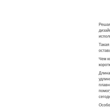
Решая
дизай
испол
Такая
остав
Чем к
корот
Длина
удлин
плавн
помог
сегод
Особо