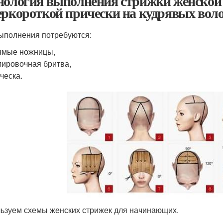
нология выполнения стрижки женской 
еркороткой прически на кудрявых вол
ыполнения потребуются:
ямые ножницы,
ировочная бритва,
ческа.
ьзуем схемы женских стрижек для начинающих.