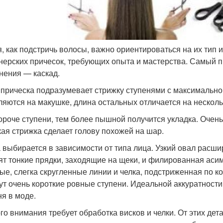
, как подстричь волосы, важно ориентироваться на их тип и
нерских причесок, требующих опыта и мастерства. Самый п
нения — каскад.
 прическа подразумевает стрижку ступенями с максимальн
ляются на макушке, длина остальных отличается на нескол
ороче ступени, тем более пышной получится укладка. Очен
кая стрижка сделает голову похожей на шар.
 выбирается в зависимости от типа лица. Узкий овал расшир
ят тонкие прядки, заходящие на щеки, и филированная аси
ые, слегка скругленные линии и челка, подстриженная по к
ут очень короткие ровные ступени. Идеальной аккуратности
ня в моде.
го внимания требует обработка висков и челки. От этих дет