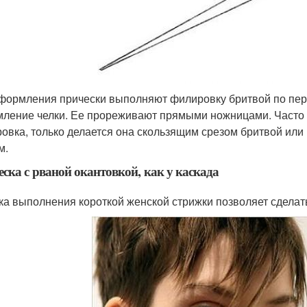
формления прически выполняют филировку бритвой по пе
ление челки. Ее прореживают прямыми ножницами. Часто и
овка, только делается она скользящим срезом бритвой или
м.
ска с рваной окантовкой, как у каскада
ка выполнения короткой женской стрижки позволяет сделат