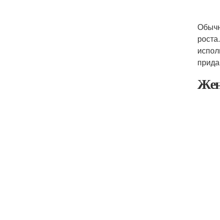
Обычн
роста
испол
прида
Жен