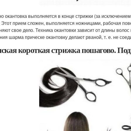
о окантовка выполняется в конце стрижки (за исключение
. Этот прием сложен, выполняется ножницами, рабочая пове
няют свое дело. Техника окантовки зависит от длины волос и
ния шарма прическе окантовку делают рваной, т. е. не соед
ская короткая стрижка пошагово. Под