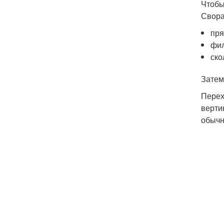
Чтобы
Свора
пря
фи
ско
Затем
Перех
верти
обычн