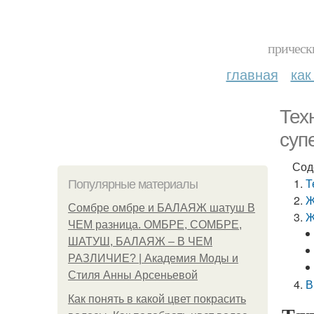
прическ
главная
как
Тех
суп
Сод
Т
Популярные материалы
Ж
Сомбре омбре и БАЛАЯЖ шатуш В
Ж
ЧЕМ разница. ОМБРЕ, СОМБРЕ,
ШАТУШ, БАЛАЯЖ – В ЧЕМ
РАЗЛИЧИЕ? | Академия Моды и
Стиля Анны Арсеньевой
В
Как понять в какой цвет покрасить