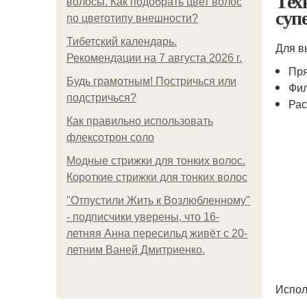
Тех
волосы. Как подобрать цвет волос
суп
по цветотипу внешности?
Тибетский календарь.
Для в
Рекомендации на 7 августа 2026 г.
Пр
Будь грамотным! Постричься или
Фил
подстричься?
Рас
Как правильно использовать
флексотрон соло
Модные стрижки для тонких волос.
Короткие стрижки для тонких волос
"Отпустили Жить к Возлюбленному"
- подписчики уверены, что 16-
летняя Анна пересильд живёт с 20-
летним Ваней Дмитриенко.
Испол