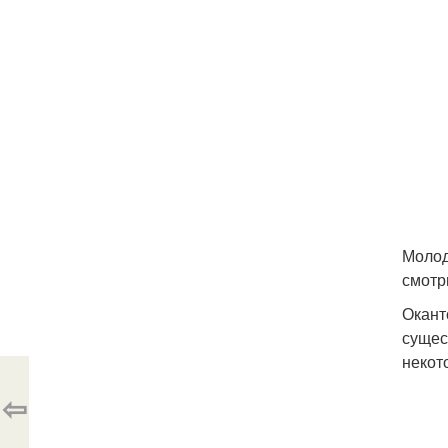
Молод
смотр
Окант
сущес
некот
⇦