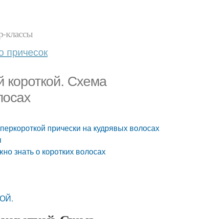
р-классы
о причесок
й короткой. Схема
лосах
перкороткой прически на кудрявых волосах
п
жно знать о коротких волосах
ОЙ.