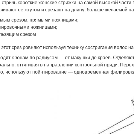
 стричь короткие женские стрижки на самой высокой части
чивают ее жгутом и срезают на длину, больше желаемой на 
мым срезом, прямыми ножницами;
лировочными ножницами;
льзящим срезом
 этот срез ровняют используя технику состригания волос на
одят к зонам по радиусам — от макушки до краев. Отделяют
кально, оттягивая в направлении контрольной пряди. Пере
о, используют пойнтирование — одновременная филировка