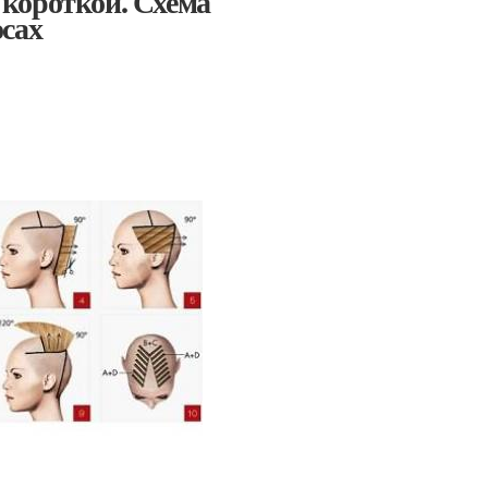
короткой. Схема
осах