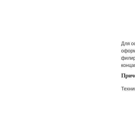
Для о
оформ
филир
конца
Приче
Техни